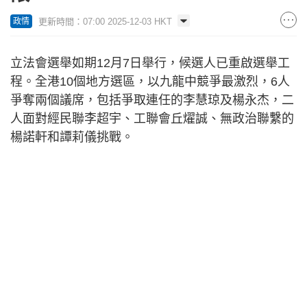
更新時間：07:00 2025-12-03 HKT
政情
立法會選舉如期12月7日舉行，候選人已重啟選舉工
程。全港10個地方選區，以九龍中競爭最激烈，6人
爭奪兩個議席，包括爭取連任的李慧琼及楊永杰，二
人面對經民聯李超宇、工聯會丘燿誠、無政治聯繫的
楊諾軒和譚莉儀挑戰。