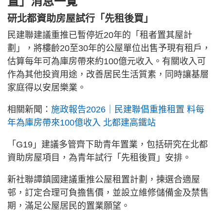
置」消息一覽
研北都資助房屋試行「先租後買」
民建聯建議重推已暫停近20年的「租者置其屋計
劃」，將樓齡20至30年的公屋單位出售予現有租戶，
估算每年可為庫房帶來約100億元收入。有關收入可
作為其他投資用途，改善居民生活質素，同時讓基層
家庭得以安居樂業。
相關新聞：
施政報告2026｜民建聯倡重推租置 料每
年為庫房帶來100億收入 北都建高鐵站
「G19」建議多管齊下助青年置業，包括研究在北都
資助房屋項目，為青年試行「先租後買」安排。
新社聯譚鎮國建議重推公屋租置計劃，揀選合適屋
邨，訂定合理可負擔售價，並設立維修儲備金及禁售
期，滿足公屋居民的置業願望。