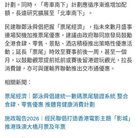
計劃。同時，「粵車南下」計劃應循序漸進增加配
額，長遠研究擴展至「北車南下」。
民建聯鄭泳舜倡把握「票尾經濟」，指未來數月盛事
連場契機加推票尾優惠，建議由政府聯同旅發局鼓勵
全港食肆、零售、景點、酒店積極推出策略性優惠活
動；延長「票尾」時效至賽事前後一周，甚至一個
月，以鼓勵觀眾提前抵前或賽後留港遊玩觀光，拉長
消費鏈，亦可與運輸界聯動推出交市通優惠。
相關新聞：
票尾經濟｜鄭泳舜倡建統一數碼票尾驗證系統 整合
食肆、零售優惠 推體育健康消費計劃
施政報告2026︱經民聯倡打造香港電影主題「影城」
推港珠澳大橋月票及年票