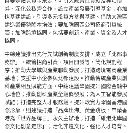
首要是拓寬資金來源，可引入政策性貸款及專項債
券、深化公私營合作、設立產業發展引導基金；亦加
快基建建設，引導多元投資方參與基建、借助大灣區
建造業優勢降本增效；要加強園區公司招商引資統
籌；加強跨境協同，包括要創新、產業、資金及人才
協同。
中總建議推出先行先試創新制度安排，成立「北都事
務辦」，統籌招商引資、項目開發等，簡化規劃程
序；推動大學城與產業聯動發展；打造跨境電商產業
基地；支援中小企參與北都建設。推動傳統產業與創
科產業相互賦能方面，中總建議鞏固提升國際金融中
心地位；推動創科產業全鏈條發展；為人工智能發展
賦能；打造完整人才服務鏈。提升軟實力鞏固香港國
際形象，則建議打造「品牌出海」黃金跳板，申請香
港為「世界品牌日」永久主辦地；打造「維港北岸國
際文化創意走廊」；活化非遺文化、強化人才培育。