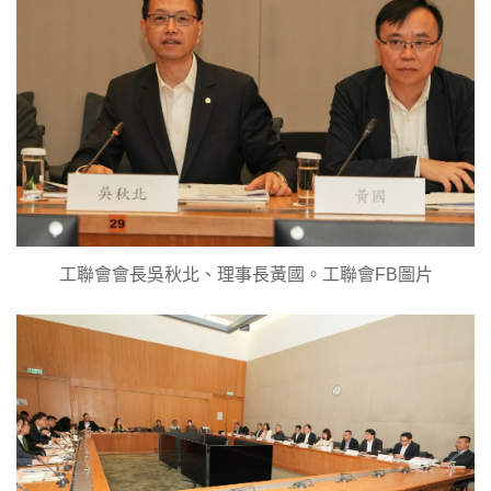
工聯會會長吳秋北、理事長黃國。工聯會FB圖片