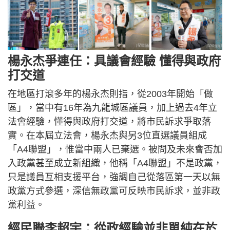
楊永杰爭連任：具議會經驗 懂得與政府
打交道
在地區打滾多年的楊永杰則指，從2003年開始「做
區」，當中有16年為九龍城區議員，加上過去4年立
法會經驗，懂得與政府打交道，將市民訴求爭取落
實。在本屆立法會，楊永杰與另3位直選議員組成
「A4聯盟」，惟當中兩人已棄選。被問及未來會否加
入政黨甚至成立新組織，他稱「A4聯盟」不是政黨，
只是議員互相支援平台，強調自己從落區第一天以無
政黨方式參選，深信無政黨可反映市民訴求，並非政
黨利益。
經民聯李超宇：從政經驗並非單純在於