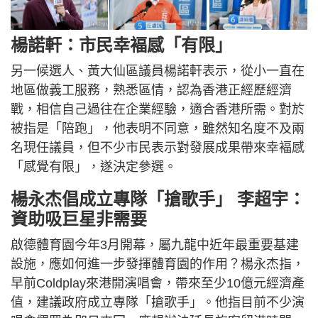
楊諾軒：市民幸褔感「有限」
另一候選人、黃大仙區議員楊諾軒表示，從小一直在
地區做義工服務，熟悉區情，認為香港正經歷經濟
戰，相信自己過往在企業經驗，適合香港所需。對於
被指是「陪跑」，他表明不同意，雖然知名度不及兩
名現任議員，但不少市民表示對發展成果帶來幸褔感
「感覺有限」，遂決定參選。
楊永杰倡成立專隊「搶歌手」 李超宇：
資助吸巨星非需要
啟德體育園今年3月開幕，屬九龍中近年最重要基建
設施，應如何進一步發揮體育園的作用？楊永杰指，
早前Coldplay來港開演唱會，帶來至少10億元經濟產
值，建議政府成立專隊「搶歌手」。他指目前不少演