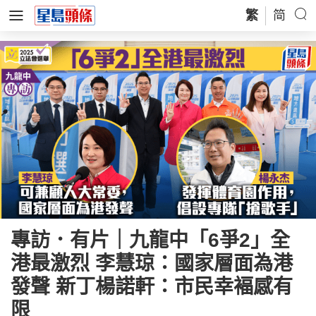
繁
简
專訪．有片｜九龍中「6爭2」全
港最激烈 李慧琼：國家層面為港
發聲 新丁楊諾軒：市民幸褔感有
限