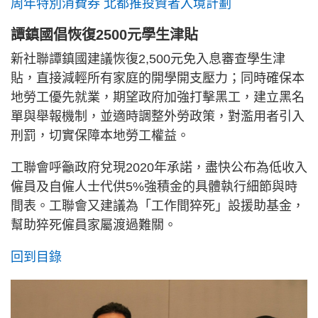
周年特別消費券 北都推投資者入境計劃
譚鎮國倡恢復2500元學生津貼
新社聯譚鎮國建議恢復2,500元免入息審查學生津
貼，直接減輕所有家庭的開學開支壓力；同時確保本
地勞工優先就業，期望政府加強打擊黑工，建立黑名
單與舉報機制，並適時調整外勞政策，對濫用者引入
刑罰，切實保障本地勞工權益。
工聯會呼籲政府兌現2020年承諾，盡快公布為低收入
僱員及自僱人士代供5%強積金的具體執行細節與時
間表。工聯會又建議為「工作間猝死」設援助基金，
幫助猝死僱員家屬渡過難關。
回到目錄