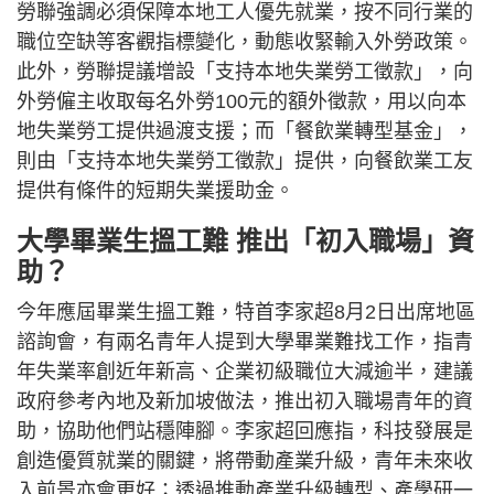
勞聯強調必須保障本地工人優先就業，按不同行業的
職位空缺等客觀指標變化，動態收緊輸入外勞政策。
此外，勞聯提議增設「支持本地失業勞工徵款」，向
外勞僱主收取每名外勞100元的額外徵款，用以向本
地失業勞工提供過渡支援；而「餐飲業轉型基金」，
則由「支持本地失業勞工徵款」提供，向餐飲業工友
提供有條件的短期失業援助金。
大學畢業生搵工難 推出「初入職場」資
助？
今年應屆畢業生搵工難，特首李家超8月2日出席地區
諮詢會，有兩名青年人提到大學畢業難找工作，指青
年失業率創近年新高、企業初級職位大減逾半，建議
政府參考內地及新加坡做法，推出初入職場青年的資
助，協助他們站穩陣腳。李家超回應指，科技發展是
創造優質就業的關鍵，將帶動產業升級，青年未來收
入前景亦會更好；透過推動產業升級轉型、產學研一