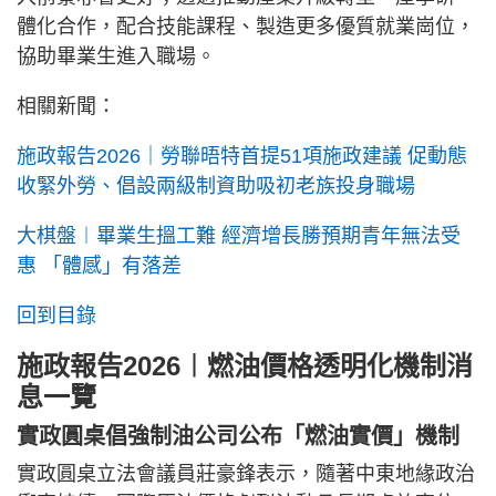
體化合作，配合技能課程、製造更多優質就業崗位，
協助畢業生進入職場。
相關新聞：
施政報告2026｜勞聯晤特首提51項施政建議 促動態
收緊外勞、倡設兩級制資助吸初老族投身職場
大棋盤︱畢業生搵工難 經濟增長勝預期青年無法受
惠 「體感」有落差
回到目錄
施政報告2026︱燃油價格透明化機制消
息一覽
實政圓桌倡強制油公司公布「燃油實價」機制
實政圓桌立法會議員莊豪鋒表示，隨著中東地緣政治