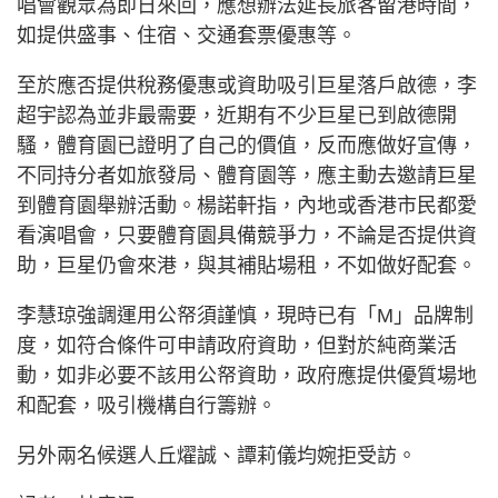
唱會觀眾為即日來回，應想辦法延長旅客留港時間，
如提供盛事、住宿、交通套票優惠等。
至於應否提供稅務優惠或資助吸引巨星落戶啟德，李
超宇認為並非最需要，近期有不少巨星已到啟德開
騷，體育園已證明了自己的價值，反而應做好宣傳，
不同持分者如旅發局、體育園等，應主動去邀請巨星
到體育園舉辦活動。楊諾軒指，內地或香港市民都愛
看演唱會，只要體育園具備競爭力，不論是否提供資
助，巨星仍會來港，與其補貼場租，不如做好配套。
李慧琼強調運用公帑須謹慎，現時已有「M」品牌制
度，如符合條件可申請政府資助，但對於純商業活
動，如非必要不該用公帑資助，政府應提供優質場地
和配套，吸引機構自行籌辦。
另外兩名候選人丘燿誠、譚莉儀均婉拒受訪。