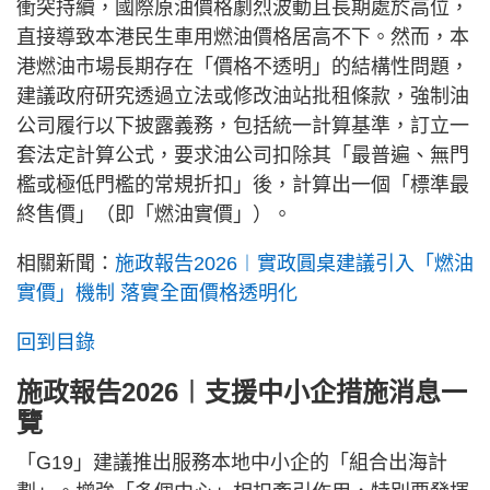
衝突持續，國際原油價格劇烈波動且長期處於高位，
直接導致本港民生車用燃油價格居高不下。然而，本
港燃油市場長期存在「價格不透明」的結構性問題，
建議政府研究透過立法或修改油站批租條款，強制油
公司履行以下披露義務，包括統一計算基準，訂立一
套法定計算公式，要求油公司扣除其「最普遍、無門
檻或極低門檻的常規折扣」後，計算出一個「標準最
終售價」（即「燃油實價」）。
相關新聞：
施政報告2026︱實政圓桌建議引入「燃油
實價」機制 落實全面價格透明化
回到目錄
施政報告2026︱支援中小企措施消息一
覽
「G19」建議推出服務本地中小企的「組合出海計