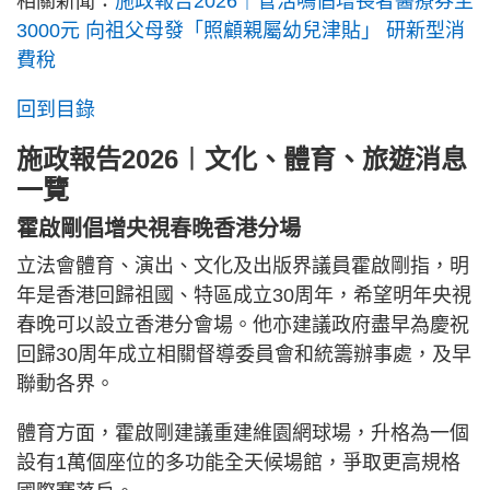
相關新聞：
施政報告2026｜管浩鳴倡增長者醫療券至
3000元 向祖父母發「照顧親屬幼兒津貼」 研新型消
費稅
回到目錄
施政報告2026︱文化、體育、旅遊消息
一覽
霍啟剛倡增央視春晚香港分場
立法會體育、演出、文化及出版界議員霍啟剛指，明
年是香港回歸祖國、特區成立30周年，希望明年央視
春晚可以設立香港分會場。他亦建議政府盡早為慶祝
回歸30周年成立相關督導委員會和統籌辦事處，及早
聯動各界。
體育方面，霍啟剛建議重建維園網球場，升格為一個
設有1萬個座位的多功能全天候場館，爭取更高規格