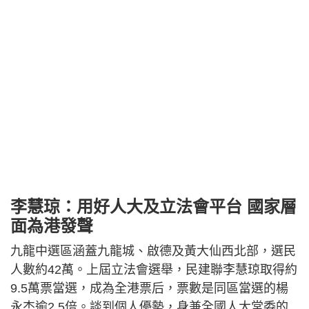
李慧琼：用好人大及立法會平台 國家層
面為港發聲
九龍中選區涵蓋九龍城、啟德及黃大仙西北部，選民
人數約42萬。上屆立法會選舉，民建聯李慧琼取得約
9.5萬票當選，成為全港票后，票數是同區當選的楊
永杰逾2.5倍。談到個人優勢，身兼全國人大常委的