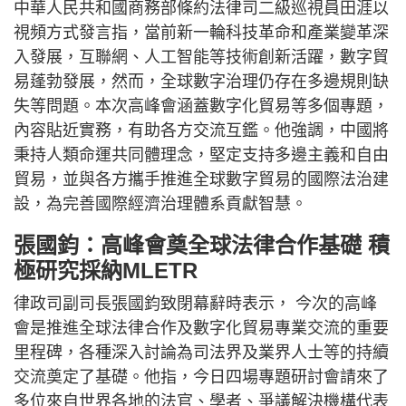
中華人民共和國商務部條約法律司二級巡視員田涯以
視頻方式發言指，當前新一輪科技革命和產業變革深
入發展，互聯網、人工智能等技術創新活躍，數字貿
易蓬勃發展，然而，全球數字治理仍存在多邊規則缺
失等問題。本次高峰會涵蓋數字化貿易等多個專題，
內容貼近實務，有助各方交流互鑑。他強調，中國將
秉持人類命運共同體理念，堅定支持多邊主義和自由
貿易，並與各方攜手推進全球數字貿易的國際法治建
設，為完善國際經濟治理體系貢獻智慧。
張國鈞：高峰會奠全球法律合作基礎 積
極研究採納MLETR
律政司副司長張國鈞致閉幕辭時表示， 今次的高峰
會是推進全球法律合作及數字化貿易專業交流的重要
里程碑，各種深入討論為司法界及業界人士等的持續
交流奠定了基礎。他指，今日四場專題研討會請來了
多位來自世界各地的法官、學者、爭議解決機構代表