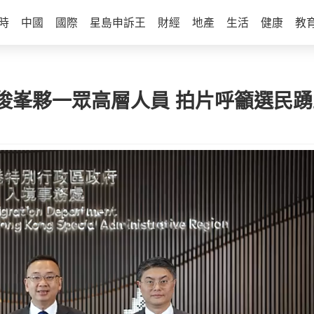
時
中國
國際
星島申訴王
財經
地產
生活
健康
教
俊峯夥一眾高層人員 拍片呼籲選民踴