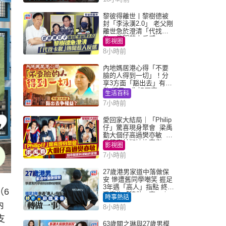
黎彼得離世丨黎樹德被
封「李泳漢2.0」 老父剛
離世急於澄清「代找卡
數」傳聞惹人反感
影視圈
8小時前
內地媽居港心得「不要
臉的人得到一切」！分
享3方面「豁出去」有著
數 網民：你好厲害
生活百科
7小時前
愛回家大結局｜「Philip
仔」驚喜現身聚會 梁禹
勤大個仔高過樊亦敏 超
乖黐實林淑敏許家傑
影視圈
7小時前
27歲港男家道中落做保
安 慘遭舊同學嘲笑 捱足
3年遇「高人」指點 終辭
（6
職宣告「轉做一事」｜
時事熱話
Juicy叮
內
8小時前
支
63歲關之琳與27歲男模