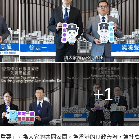
g
T
i
m
e
+1
關重要」，為大家的共同家園，為香港的良政善治，為社