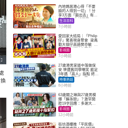
內地媽居港心得「不要
臉的人得到一切」！分
享3方面「豁出去」有著
數 網民：你好厲害
生活百科
7小時前
愛回家大結局｜「Philip
仔」驚喜現身聚會 梁禹
勤大個仔高過樊亦敏 超
乖黐實林淑敏許家傑
影視圈
7小時前
F
u
27歲港男家道中落做保
l
安 慘遭舊同學嘲笑 捱足
l
處
s
3年遇「高人」指點 終辭
c
職宣告「轉做一事」｜
r
時事熱話
會換
e
Juicy叮
e
8小時前
n
63歲關之琳與27歲男模
爆「嫲孫戀」？激罕開
腔19字回應：多謝大家
掛念近況
影視圈
12小時前
街坊酒樓推「平民價」