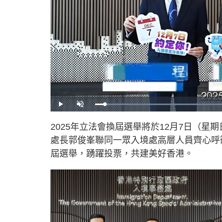
L
P
U
o
l
n
a
a
m
d
y
u
2025年立法會換屆選舉將於12月7日（
e
t
d
e
:
處長郭俊峯聯同一眾入境處高層人員齊心呼
7
7
.
屆選舉，踴躍投票，共建美好香港。
9
6
%