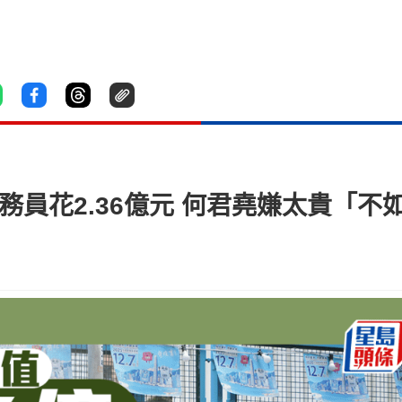
公務員花2.36億元 何君堯嫌太貴「不