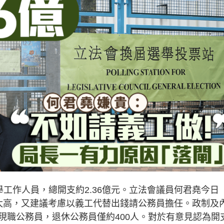
選舉工作人員，總開支約2.36億元。立法會議員何君堯今日
太高，又建議考慮以義工代替出錢請公務員擔任。政制及
現職公務員，退休公務員僅約400人。對於有意見認為開