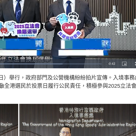
R
-
0:42
P
i
c
e
t
星期日）舉行，政府部門及公營機構紛紛拍片宣傳。入境事務
u
r
m
e
籲全港選民於投票日履行公民責任，積極參與2025立法
-
i
a
n
-
P
i
i
c
t
n
u
r
e
i
n