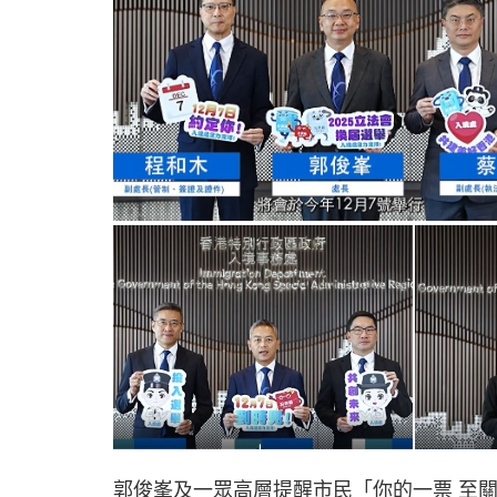
郭俊峯及一眾高層提醒市民「你的一票 至