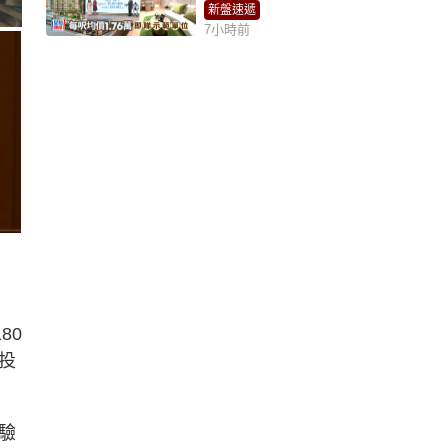
耀：「北都價」具指標
新盤速遞
作用
7小時前
80
投
驗