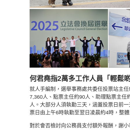
何君堯指2萬多工作人員「輕鬆啲
就人手編制，選舉事務處共委任投票站主任約
7,360人、點票主任約90人、助理點票主任
人。大部分人須執勤三天，涵蓋投票日前一
票日由上午6時執勤至翌日凌晨約4時，整體
對於會否檢討向公務員支付額外報酬，謝小