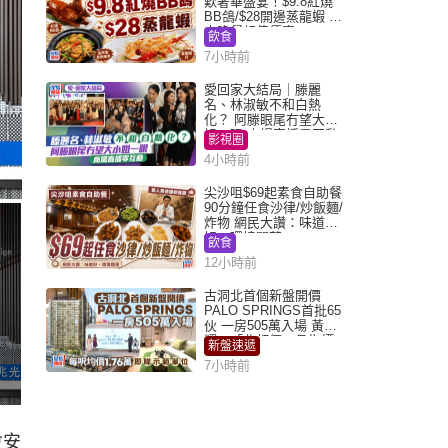
歎奢華盛宴！$9.8紅燒
BB鴿/$28開邊蒸龍蝦 3
大晚餐超值優惠
飲食
7小時前
愛回家大結局｜滕麗
名、林淑敏不和白熱
化？ 阿滕眼尾冇望大小
姐一眼 商場直播零互動
影視圈
4小時前
尖沙咀$69起素食自助餐
90分鐘任食沙律/炒飯麵/
炸物 網民大讚：味道
好，環境闊落
飲食
12小時前
古洞北首個新盤開價
PALO SPRINGS首批65
伙 一房505萬入場 黃光
耀：「北都價」具指標
新盤速遞
作用
7小時前
會安