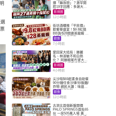
明
爆「嫲孫戀」？激罕開
腔19字回應：多謝大家
掛念近況
影視圈
12小時前
及選
街坊酒樓推「平民價」
投票
歎奢華盛宴！$9.8紅燒
BB鴿/$28開邊蒸龍蝦 3
大晚餐超值優惠
飲食
7小時前
愛回家大結局｜滕麗
名、林淑敏不和白熱
化？ 阿滕眼尾冇望大小
姐一眼 商場直播零互動
影視圈
4小時前
尖沙咀$69起素食自助餐
90分鐘任食沙律/炒飯麵/
炸物 網民大讚：味道
好，環境闊落
飲食
12小時前
古洞北首個新盤開價
PALO SPRINGS首批65
伙 一房505萬入場 黃光