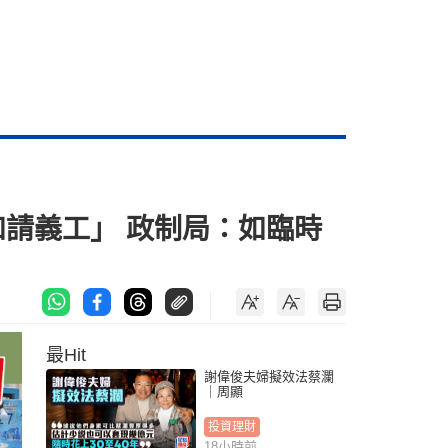
如請義工」 政制局：如臨時
最Hit
謝偉俊夫婦擬效法蔡瀾
｜周顯
投資理財
18小時前