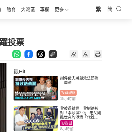
繁
简
育
體育
大灣區
專欄
更多
躍投票
最Hit
謝偉俊夫婦擬效法蔡瀾
｜周顯
投資理財
18小時前
黎彼得離世丨黎樹德被
封「李泳漢2.0」 老父剛
離世急於澄清「代找卡
數」傳聞惹人反感
影視圈
8小時前