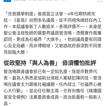
「完善選舉制度」後首屆立法會，4年任期快將完
結，《星島》訪問多名議員，從不同視角總結任內工
作。本屆議會新丁人數逾半，表現評價不一，本身是
聖公會法政牧師的選委界議員管浩鳴，憑務實作風獲
認同，更成為社福界「大旗手」。他說議員要有同理
心及全局觀，而非博眼球，又寄語政府毋須對不同意
見如臨大敵。
從政堅持「與人為善」 毋須懼怕批評
管浩鳴躋身議會前已有一定知名度，除是宗教界代
表，最為人熟悉是協助台灣殺人案疑犯陳同佳。管浩
鳴在議會主力跟進社福議題，任內成立「社福界心連
心大行動」，並出任社聯主席，也有份擔任《維護國
家安全條例》法案委員會成員，政治能量較一般新人
高。