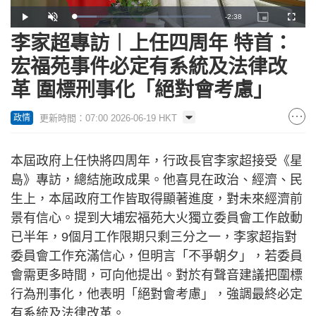
Remaining
-
2:38
Loaded
:
Play
Unmute
Picture-
Fullscr
16.56%
in-
Picture
李家超專訪︱上任四周年 特首：
Time
宏福苑事件必定有系統及法律改
革 圍標刑事化「絕對會考慮」
更新時間：07:00 2026-06-19 HKT
政情
本屆政府上任快將四周年，行政長官李家超接受《星
島》專訪，總結施政成果。他喜見在政治、經濟、民
生上，本屆政府工作皆取得顯著進度，對未來經濟前
景有信心。提到大埔宏福苑大火獨立委員會工作啟動
已半年，9個月工作限期只剩三分之一，李家超指對
委員會工作充滿信心，但明言「不爭朝夕」，若委員
會需更多時間，可向他提出。對於有聲音建議把圍標
行為刑事化，他表明「絕對會考慮」，強調最終必定
有系統及法律改革。