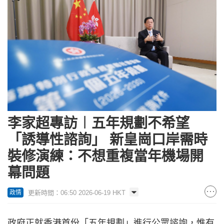
李家超專訪︱五年規劃不希望
「誘導性諮詢」 新皇崗口岸需時
裝修演練：不想重複當年機場開
幕問題
更新時間：06:50 2026-06-19 HKT
政情
政府正就香港首份「五年規劃」進行公眾諮詢，惟有