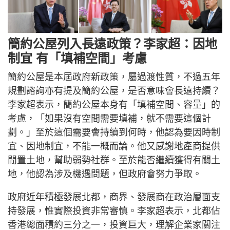
簡約公屋列入長遠政策？李家超：因地
制宜 有「填補空間」考慮
簡約公屋是本屆政府新政策，屬過渡性質，不過五年
規劃諮詢亦有提及簡約公屋，是否意味會長遠持續？
李家超表示，簡約公屋本身有「填補空間、容量」的
考慮，「如果沒有空間需要填補，就不需要這個計
劃。」至於這個需要會持續到何時，他認為要因時制
宜、因地制宜，不能一概而論。他又感謝地產商提供
閒置土地，幫助弱勢社群。至於能否繼續獲得有關土
地，他認為涉及機遇問題，但政府會努力爭取。
政府近年積極發展北都，商界、發展商在政治層面支
持發展，惟實際投資非常審慎。李家超表示，北都佔
香港總面積約三分之一，投資巨大，理解企業家關注