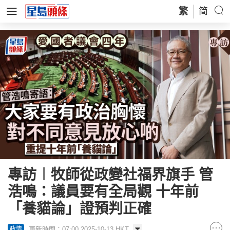
繁
简
專訪︱牧師從政變社福界旗手 管
浩鳴：議員要有全局觀 十年前
「養貓論」證預判正確
更新時間：07:00 2025-10-13 HKT
政情