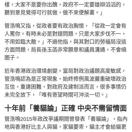
樣，大家不是要你出醜，政府不一定要雄辯滔滔的，
聽到意見覺得可行就做，做不來便解畫。」
管浩鳴又指，從政者要有政治胸懷，「從政一定會有
人罵你。有時未必是對錯問題，只是大家步伐不一，
不用如臨大敵。」不過他指，與其對口的勞福局沒這
方面問題，局長孫玉菡非常願意和議員溝通，不會繞
圈子。
近年香港政治環境劇變，當局對政治議題高度敏感，
管浩鳴認為是正常現象，始終修例風波嚴重破壞政治
互信，重建困難，對政府及建制派而言，很多事情仍
未完全放下，「唯有寄望時間可沖淡一切。」
十年前「養貓論」正確 中央不需留情面
管浩鳴2015年政改爭議期間曾發表「養貓論」，指內
地與香港好比主人與貓，家貓要乖，貓主才會給貓更