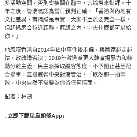
多活動空間，否則會被關在籠中，言論惹來批評。十
年之後，管浩鳴認為當日預判正確，「香港與內地有
文化差異、有隔膜是事實，大家不至於要完全一樣，
但起碼磨合拉近距離。底線之內，中央什麼都可以給
你。」
他感嘆香港自2014年佔中事件後走偏，與國家越走越
遠，政改遭否決；2019年激進派更大肆宣揚暴力和鼓
動分離主義，民主派採取縱容態度，不予阻止甚至配
合搞事，直接威脅中央對港管治，「既然都一拍兩
散，中央自然不需要為你留任何情面。」
記者：林劍
↓立即下載星島頭條App↓