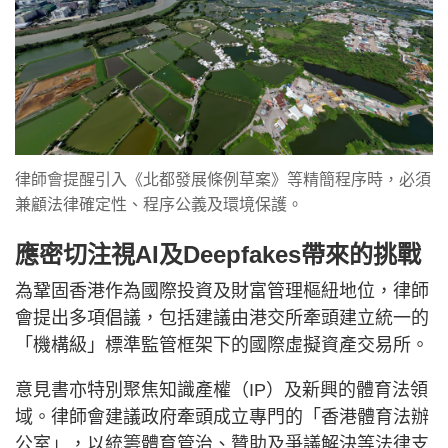
律師會提醒引入《北都發展條例草案》等精簡程序時，必須
兼顧法律確定性、程序公義及環境保護。
應密切注視AI及Deepfakes帶來的挑戰
為鞏固香港作為國際投資及財富管理樞紐地位，律師
會提出多項倡議，包括建議由港交所牽頭建立統一的
「機構級」標準監管框架下的國際虛擬資產交易所。
意見書亦特別聚焦知識產權（IP）及新興的體育法領
域。律師會建議政府牽頭成立專門的「香港體育法辦
公室」，以統籌體育管治、贊助及爭議解決等法律支