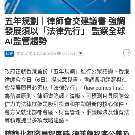
五年規劃｜律師會交建議書 強調
發展須以「法律先行」 監察全球
AI監管趨勢
更新時間：23:15 2026-08-06 HKT
社會
政府正就香港首份「五年規劃」進行公眾諮詢。香港
律師會今日（6日）提交意見書，強調各項經濟與社
會發展願景必須以「法律先行」（law comes first）
為落實原則。律師會強調，清晰、可預測且具國際公
信力的法律框架是吸引投資和推動創新的核心條件，
會方又就北部都會區、財富管理、爭議解決及體育法
等領域提出多項戰略建議。
精簡北都發展程序時 須兼顧程序公義及