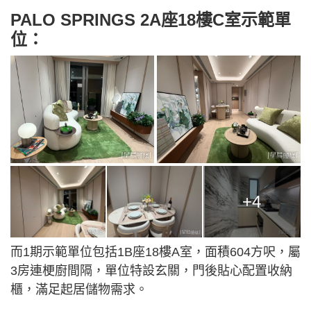
PALO SPRINGS 2A座18樓C室示範單
位：
+4
而1期示範單位包括1B座18樓A室，面積604方呎，屬
3房連梗廚間隔，單位特設玄關，門後貼心配置收納
櫃，滿足起居儲物需求。