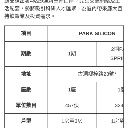
線支線出發4站即達新皇崗口岸。完善交通網絡及生
活配套，勢將吸引科研人才匯聚，為區內帶來龐大且
持續置業及投資需求。
項目
PARK SILICON
2期PA
期數
1期
SPRIN
地址
古洞鄉梓路23號*
座數
1座
1座
單位數目
457伙
324
戶型
1房至3房
1房至