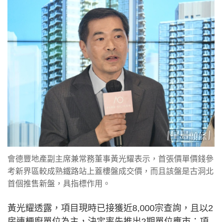
會德豐地產副主席兼常務董事黃光耀表示，首張價單價錢參
考新界區較成熟鐵路站上蓋樓盤成交價，而且該盤是古洞北
首個推售新盤，具指標作用。
黃光耀透露，項目現時已接獲近8,000宗查詢，且以2
房連梗廚單位為主，決定率先推出2期單位應市；項