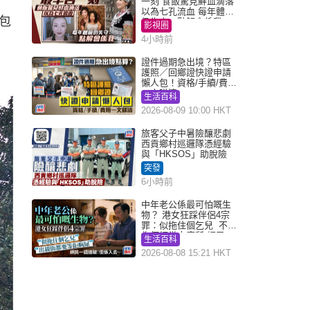
一刻 食飯驚見鮮血滴落
以為七孔流血 每年體檢
包
仍失守：點解會係我
影視圈
4小時前
證件過期急出境？特區
護照／回鄉證快證申請
懶人包！資格/手續/費用
一文睇清
生活百科
2026-08-09 10:00 HKT
旅客父子中暑險釀悲劇
西貢鄉村巡邏隊憑經驗
與「HKSOS」助脫險
突發
6小時前
中年老公係最可怕嘅生
物？ 港女狂踩伴侶4宗
罪：似拖住個乞兒 不解
為何經常去廁所 網民一
生活百科
語道破
2026-08-08 15:21 HKT