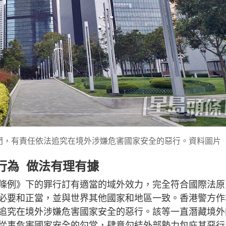
門，有責任依法追究在境外涉嫌危害國家安全的惡行。資料圖片
行為 做法有理有據
條例》下的罪行訂有適當的域外效力，完全符合國際法原
必要和正當，並與世界其他國家和地區一致。香港警方作
追究在境外涉嫌危害國家安全的惡行。該等一直潛藏境外
從事危害國家安全的勾當，肆意勾結外部勢力包庇其惡行