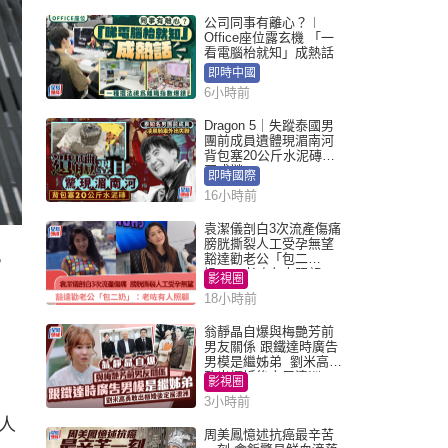
公司同事有離心？︱
Office座位露玄機 「一
看電腦枱就知」成熱話
即時中國
6小時前
Dragon 5｜失蹤泰國男
團前成員遺體現湄南河
背包塞20公斤水泥磚死
因成謎
即時國際
16小時前
袁潔儀剖白3次流產傷痛
膀胱撕裂人工受孕無望
豁達勸老公「包二
，
奶」：老咗有人照顧
影視圈
18小時前
翁靜晶自爆與梅艷芳前
男友關係 跟鐵達時廣告
男模是繼姊弟 劉米高勇
敢出櫃婚後定居澳洲
影視圈
3小時前
人
周美鳳憶述抗癌最辛苦