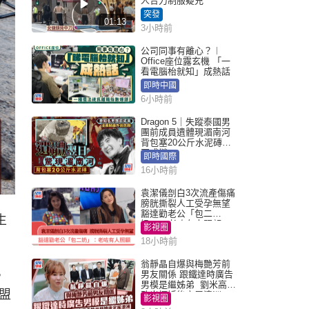
人合力制服疑兇
突發
01:13
3小時前
公司同事有離心？︱
Office座位露玄機 「一
看電腦枱就知」成熱話
即時中國
6小時前
Dragon 5｜失蹤泰國男
團前成員遺體現湄南河
背包塞20公斤水泥磚死
因成謎
即時國際
16小時前
袁潔儀剖白3次流產傷痛
膀胱撕裂人工受孕無望
豁達勸老公「包二
生
奶」：老咗有人照顧
影視圈
18小時前
翁靜晶自爆與梅艷芳前
，
男友關係 跟鐵達時廣告
男模是繼姊弟 劉米高勇
盟
敢出櫃婚後定居澳洲
影視圈