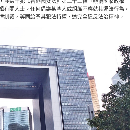
，涉嫌干犯《香港國安法》第二十二條「顛覆國家政權
緝有關人士。任何倡議某些人或組織不應就其違法行為，
律制裁，等同給予其犯法特權，這完全違反法治精神。