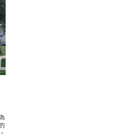
為
的
。