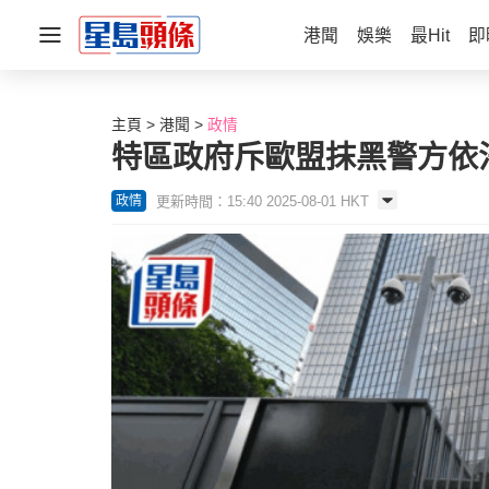
港聞
娛樂
最Hit
即
主頁
港聞
政情
特區政府斥歐盟抹黑警方依
更新時間：15:40 2025-08-01 HKT
政情