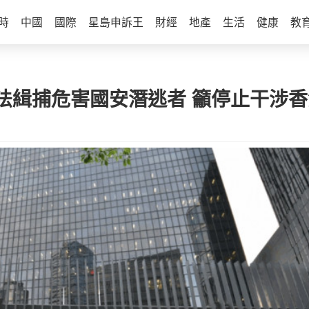
時
中國
國際
星島申訴王
財經
地產
生活
健康
教
法緝捕危害國安潛逃者 籲停止干涉香