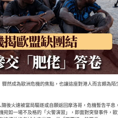
a）驟然成為歐洲危機的焦點，也讓這座對港人而言頗為陌
人隨後火速被當局驅逐或自願返回摩洛哥，危機暫告平息
機宛如一場不及格的「火警演習」，即面對突發事件，歐