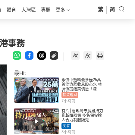
繁
简
育
體育
大灣區
專欄
更多
港事務
最Hit
銀債中籤料最多僅25萬
曾淵滄薦收息股心水 林
昶恆提醒美債恐「賺息
蝕價」
投資理財
7小時前
有片│碧瑤灣赤膊男持刀
亂斬釀兩傷 多名保安途
人合力制服疑兇
突發
01:13
3小時前