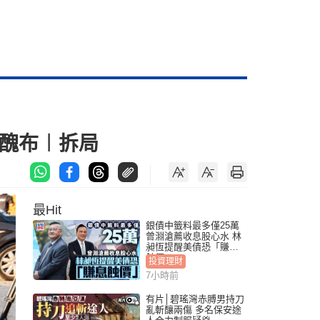
遮醜布︱拆局
最Hit
銀債中籤料最多僅25萬
曾淵滄薦收息股心水 林
昶恆提醒美債恐「賺息
蝕價」
投資理財
7小時前
有片│碧瑤灣赤膊男持刀
亂斬釀兩傷 多名保安途