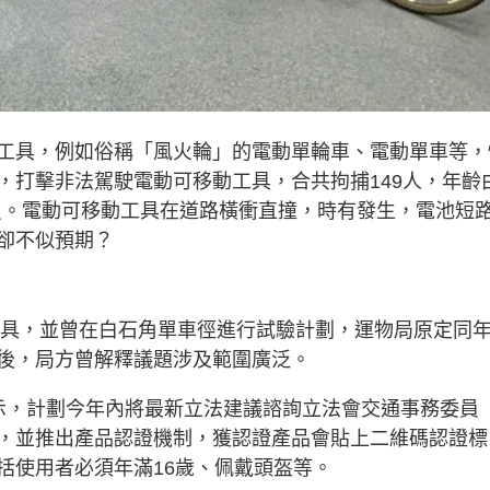
工具，例如俗稱「風火輪」的電動單輪車、電動單車等，
，打擊非法駕駛電動可移動工具，合共拘捕149人，年齡
遞員。電動可移動工具在道路橫衝直撞，時有發生，電池短
卻不似預期？
動工具，並曾在白石角單車徑進行試驗計劃，運物局原定同
後，局方曾解釋議題涉及範圍廣泛。
示，計劃今年內將最新立法建議諮詢立法會交通事務委員
，並推出產品認證機制，獲認證產品會貼上二維碼認證標
括使用者必須年滿16歲、佩戴頭盔等。