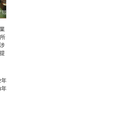
業
為所
涉
提
2年
3年