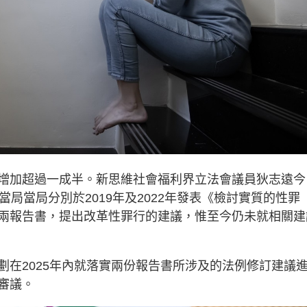
增加超過一成半。
新思維
社會福利界立法會議員狄志遠今
局當局分別於2019年及2022年發表《檢討實質的性罪
兩報告書，提出改革性罪行的建議，惟至今仍未就相關建
劃在2025年內就落實兩份報告書所涉及的法例修訂建議
審議。