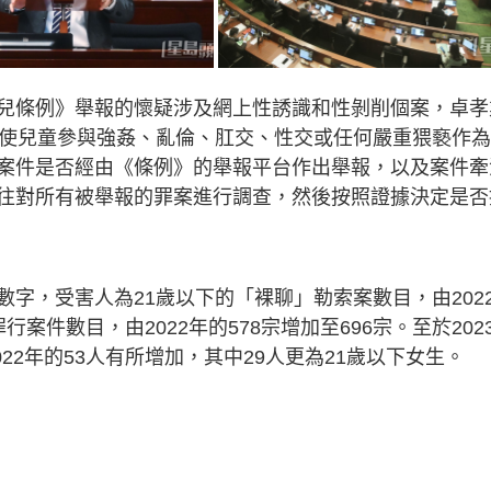
兒條例》舉報的懷疑涉及網上性誘識和性剝削個案，卓孝
誘使兒童參與強姦、亂倫、肛交、性交或任何嚴重猥褻作
案件是否經由《條例》的舉報平台作出舉報，以及案件牽
往對所有被舉報的罪案進行調查，然後按照證據決定是否
字，受害人為21歲以下的「裸聊」勒索案數目，由202
罪行案件數目，由2022年的578宗增加至696宗。至於202
22年的53人有所增加，其中29人更為21歲以下女生。