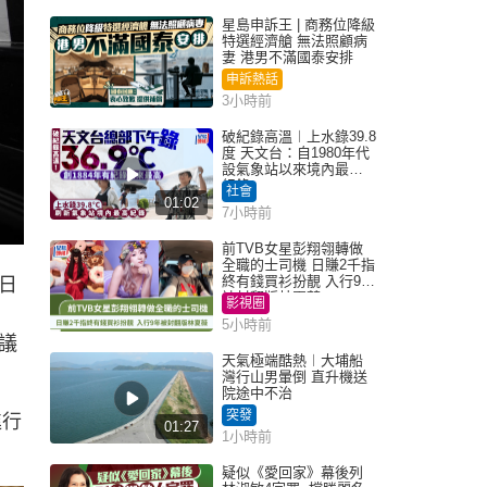
星島申訴王 | 商務位降級
特選經濟艙 無法照顧病
妻 港男不滿國泰安排
申訴熱話
3小時前
破紀錄高溫︱上水錄39.8
度 天文台：自1980年代
設氣象站以來境內最高
紀錄
社會
01:02
7小時前
前TVB女星彭翔翎轉做
全職的士司機 日賺2千指
終有錢買衫扮靚 入行9年
日
被封翻版林夏薇
影視圈
5小時前
議
天氣極端酷熱︱大埔船
灣行山男暈倒 直升機送
院途中不治
突發
進行
01:27
1小時前
疑似《愛回家》幕後列