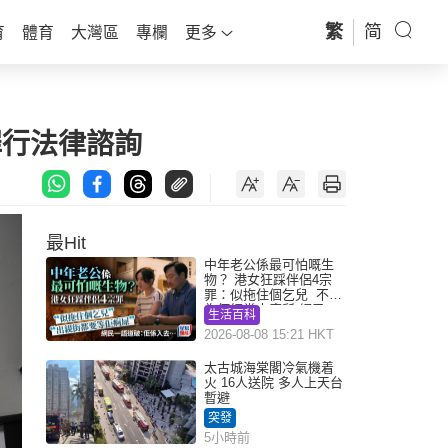
繁
简
育
體育
大灣區
專欄
更多
罪行法律諮詢
最Hit
中年老公係最可怕嘅生
物？ 港女狂踩伴侶4宗
罪：似拖住個乞兒 不解
為何經常去廁所 網民一
生活百科
語道破
2026-08-08 15:21 HKT
太古城海棠閣冷氣機着
火 16人送院 多人上天台
暫避
突發
5小時前