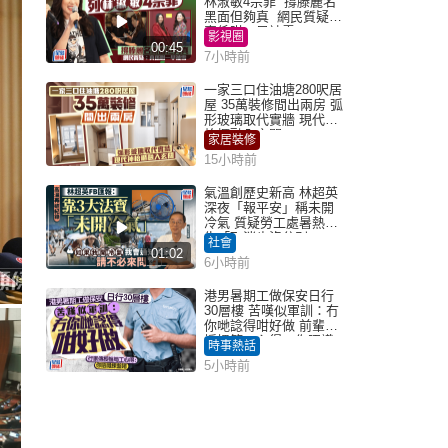
林淑敏4宗罪 撐滕麗名
黑面但夠真 網民質疑：
真係咁一早被雪
影視圈
00:45
7小時前
一家三口住油塘280呎居
屋 35萬裝修間出兩房 弧
形玻璃取代實牆 現代神
枱櫃融入玄關
家居裝修
15小時前
氣溫創歷史新高 林超英
深夜「報平安」稱未開
冷氣 質疑勞工處暑熱警
告「取消也沒分別」
社會
01:02
6小時前
港男暑期工做保安日行
30層樓 苦嘆似軍訓：冇
你哋諗得咁好做 前輩傳
授搵筍工心得：你唔識
時事熱話
揀盤啫｜Juicy叮
5小時前