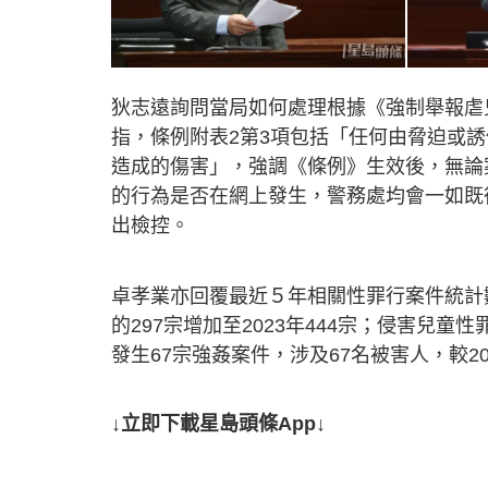
狄志遠詢問當局如何處理根據《強制舉報虐
指，條例附表2第3項包括「任何由脅迫或
造成的傷害」，強調《條例》生效後，無論
的行為是否在網上發生，警務處均會一如既
出檢控。
卓孝業亦回覆最近５年相關性罪行案件統計數
的297宗增加至2023年444宗；侵害兒童性
發生67宗強姦案件，涉及67名被害人，較20
↓立即下載星島頭條App↓