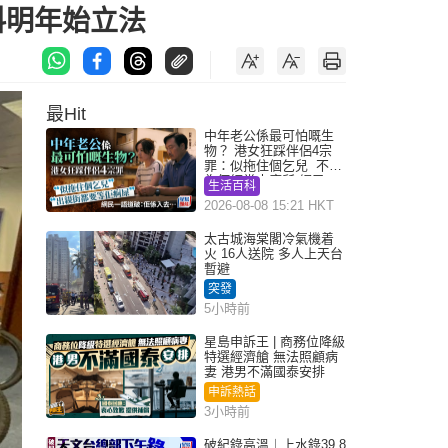
料明年始立法
最Hit
中年老公係最可怕嘅生
物？ 港女狂踩伴侶4宗
罪：似拖住個乞兒 不解
為何經常去廁所 網民一
生活百科
語道破
2026-08-08 15:21 HKT
太古城海棠閣冷氣機着
火 16人送院 多人上天台
暫避
突發
5小時前
星島申訴王 | 商務位降級
特選經濟艙 無法照顧病
妻 港男不滿國泰安排
申訴熱話
3小時前
破紀錄高溫︱上水錄39.8