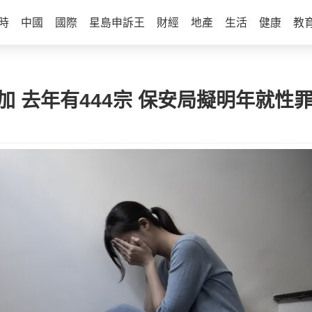
時
中國
國際
星島申訴王
財經
地產
生活
健康
教
加 去年有444宗 保安局擬明年就性