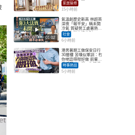
枱櫃融入玄關
家居裝修
被
15小時前
氣溫創歷史新高 林超英
深夜「報平安」稱未開
冷氣 質疑勞工處暑熱警
告「取消也沒分別」
社會
01:02
6小時前
港男暑期工做保安日行
30層樓 苦嘆似軍訓：冇
你哋諗得咁好做 前輩傳
授搵筍工心得：你唔識
時事熱話
揀盤啫｜Juicy叮
5小時前