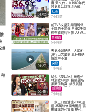
度 天文台：自1980年代
設氣象站以來境內最高
紀錄
社會
01:02
7小時前
前TVB女星彭翔翎轉做
全職的士司機 日賺2千指
終有錢買衫扮靚 入行9年
惟
被封翻版林夏薇
影視圈
由
5小時前
路爆
天氣極端酷熱︱大埔船
灣行山男暈倒 直升機送
院途中不治
突發
01:27
1小時前
年完
疑似《愛回家》幕後列
林淑敏4宗罪 撐滕麗名
黑面但夠真 網民質疑：
真係咁一早被雪
影視圈
00:45
7小時前
一家三口住油塘280呎居
屋 35萬裝修間出兩房 弧
形玻璃取代實牆 現代神