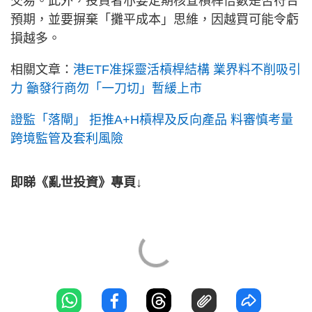
交易。此外，投資者亦要定期核查槓桿倍數是否符合
預期，並要摒棄「攤平成本」思維，因越買可能令虧
損越多。
相關文章：
港ETF准採靈活槓桿結構 業界料不削吸引
力 籲發行商勿「一刀切」暫緩上市
證監「落閘」 拒推A+H槓桿及反向產品 料審慎考量
跨境監管及套利風險
即睇《亂世投資》專頁↓