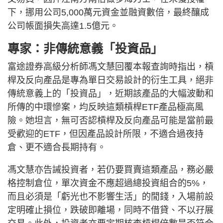
下，挪用公司5,000萬元資金並融資數倍，最終釀成
公司帳面損失高達1.5億元。
專家：非傳統意義「投資品」
富途證券高級分析師馮文慧回覆本報查詢時指出，槓
桿及反向產品是專為單日交易設計的衍生工具，絕非
傳統意義上的「投資品」，近期該產品的大幅波動和
所傳的中環慘案，均反映這類槓桿ETF產品極高風
險。她坦言，無可否認槓桿及反向產品可能是當前最
受歡迎的ETF，但因產品設計所限，不適合過夜持
倉、更不適合長期持有。
馮文慧亦告誡投資者，若仍要買賣這類產品，務必嚴
格控制倉位，單次資金不應超過總投資組合的5%，
而且必須是「虧光也不影響生活」的閒錢，入場前設
定明確止損位，跌破即離場，同時不借貸、不以孖展