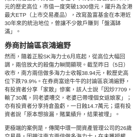
元的歷史高位，市值一度突破1300億元，躍升為全港
最大ETP（上市交易產品），改寫盈富基金在本港近
30年來的統治地位，曾讓不少散戶賺到「盤滿缽
滿」。
券商討論區哀鴻遍野
然而，隨着正股SK海力士6月底起，從高位大幅回
調，兩倍放大的殺傷力瞬間顯現。截至昨日（5日）
收市，南方兩倍做多海力士收報38.94元，較歷史高
位下跌79.9%。在券商富途牛牛的討論區哀鴻遍野，
有投資者分享「家散」慘案，該人士說「因炒7709，
輸了30萬，同老婆嘈交，老婆已帶埋個女返娘家」；
亦有投資者分享持倉盈虧，一日蝕14.7萬元；還有投
資者說「原本想撿漏，賭業績升，結果被埋」。
更極端的案例是，傳聞中環一間資產管理公司的26歲
交易員，因押注南方兩倍做多海力士，在未獲授權