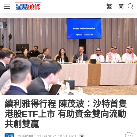
繁
简
續利雅得行程 陳茂波：沙特首隻
港股ETF上市 有助資金雙向流動
共創雙贏
更新時間：11:09 2024-10-31 HKT
政情