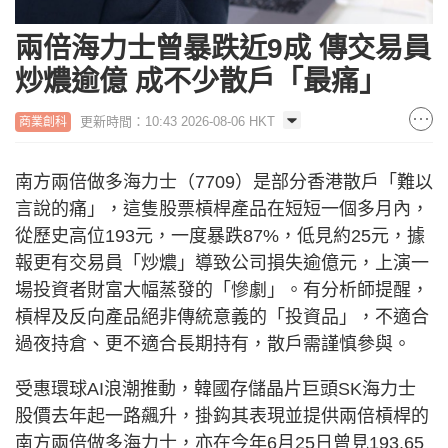
兩倍海力士曾暴跌近9成 傳交易員
炒燶逾億 成不少散戶「最痛」
更新時間：10:43 2026-08-06 HKT
商業創科
南方兩倍做多海力士（7709）是部分香港散戶「難以
言說的痛」，這隻股票槓桿產品在短短一個多月內，
從歷史高位193元，一度暴跌87%，低見約25元，據
報更有交易員「炒燶」導致公司損失逾億元，上演一
場投資者財富大幅蒸發的「慘劇」。有分析師提醒，
槓桿及反向產品絕非傳統意義的「投資品」，不適合
過夜持倉、更不適合長期持有，散戶需謹慎參與。
受惠環球AI浪潮推動，韓國存儲晶片巨頭SK海力士
股價去年起一路飆升，掛鈎其表現並提供兩倍槓桿的
南方兩倍做多海力士，亦在今年6月25日曾見193.65