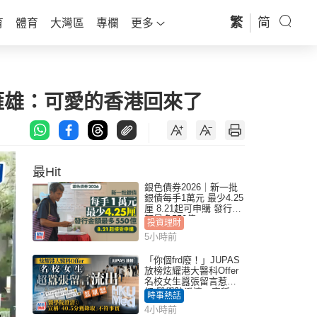
繁
简
育
體育
大灣區
專欄
更多
雁雄：可愛的香港回來了
最Hit
銀色債券2026｜新一批
銀債每手1萬元 最少4.25
厘 8.21起可申購 發行金
額最多550億
投資理財
5小時前
「你個frd廢！」JUPAS
放榜炫耀港大醫科Offer
名校女生囂張留言惹眾
怒 醫學院澄清：宣稱
時事熱話
「40.5分獲錄取」不符事
4小時前
實｜Juicy叮