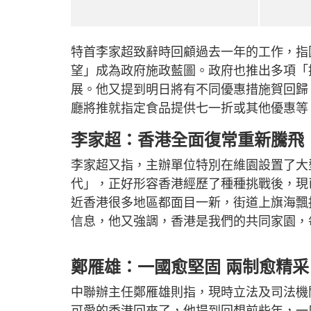
特首李家超致辭時回顧過去一年的工作，指
望」成為政府施政藍圖。政府也推出多項「
展。他又提到明日將有不同優惠措施賀回歸，
廳將推就指定食品提供七一折或其他優惠等
李家超：香港全面復常重新騰飛
李家超又指，主辦單位特別在維園設置了大
代」，正好形容香港經歷了種種挑戰後，現
近香港很多地區都面目一新，街道上旗海飄
信息，他又強調，香港是我們的共同家園，
鄭雁雄：一國愈堅固 兩制愈精采
中聯辦主任鄭雁雄則指，現時立法及司法機
可愛的香港回來了，他提到回想前些年，一