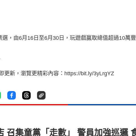
選，由6月16日至6月30日，玩遊戲贏取總值超過10萬
v
覽更精彩內容：https://bit.ly/3yLrgYZ
蘆店 召集童黨「走數」 警員加強巡邏