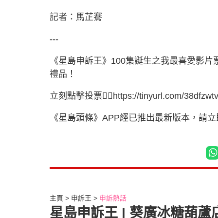
記者：馬芷騫
---
《星島申訴王》100集誕生之我最喜愛影片票
禮品！
立刻點擊投票👉🏻https://tinyurl.com/38dfzwt
《星島頭條》APP經已推出最新版本，請立即更新，瀏
主頁
申訴王
申訴熱話
星島申訴王 | 葵廣冰糖葫