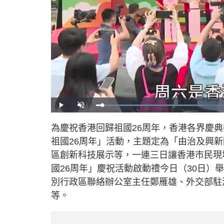
L
P
U
o
l
n
a
a
m
d
y
u
為慶祝香港回歸祖國26周年，香港各界慶
e
t
d
e
:
祖國26周年」活動，主題定為「由治及興
3
5
.
區創新科技展示等，一連三日讓香港市民現
9
4
國26周年」慶祝活動啟動禮今日（30日
%
別行政區聯絡辦公室主任鄭雁雄、外交部駐
等。