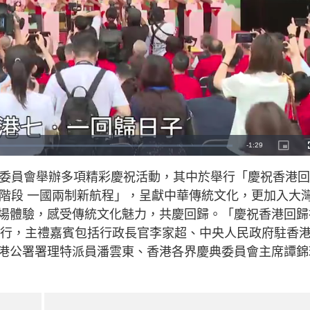
R
-
1:29
P
i
c
e
t
典委員會舉辦多項精彩慶祝活動，其中於舉行「慶祝香港
u
r
m
e
新階段 一國兩制新航程」，呈獻中華傳統文化，更加入大
-
i
a
n
場體驗，感受傳統文化魅力，共慶回歸。「慶祝香港回歸
-
P
i
）舉行，主禮嘉賓包括行政長官李家超、中央人民政府駐香
i
c
t
港公署署理特派員潘雲東、香港各界慶典委員會主席譚錦
n
u
r
e
i
n