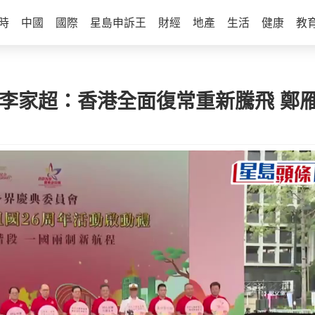
時
中國
國際
星島申訴王
財經
地產
生活
健康
教
 李家超：香港全面復常重新騰飛 鄭