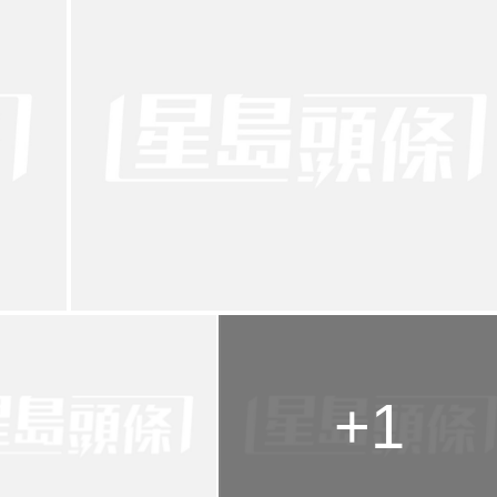
g
T
i
m
e
+1