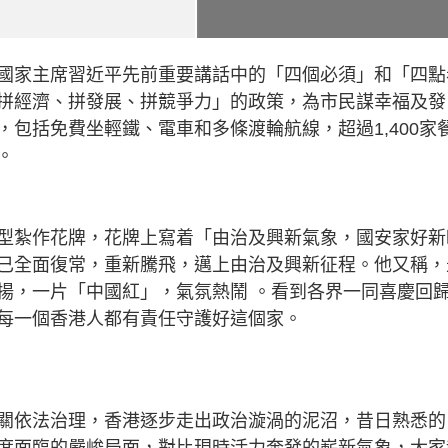
國家主席習近平先前重要講話中的「四個必須」和「四點
拼經濟、拼發展、拼競爭力」的政策，為市民謀幸福及發
包括免費坐輕鐵、電車和多條渡輪航線，超過1,400家
。
型紮作花牌，花牌上寫着「由治及興新氣象，國安家好新
已全面復常，重新騰飛，邁上由治及興新征程。他又稱，
揚，一片「中國紅」，氣氛熱鬧 。看到各界一同喜慶回
每一個香港人都有責任守護好這個家。
關依法治理，香港逐步走出政治漩渦的泥沼，昔日熟悉的
度面臨的嚴峻局面，對比現時活力奔發的嶄新氣象，大家