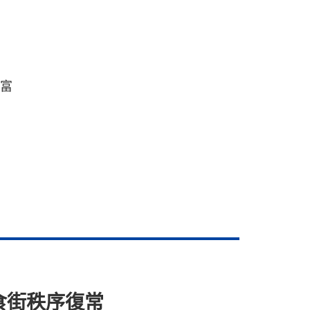
豐富
 食街秩序復常