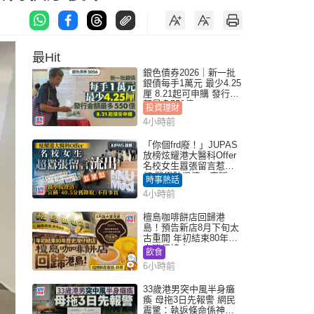
最Hit
銀色債券2026｜新一批
銀債每手1萬元 最少4.25
厘 8.21起可申購 發行金
額最多550億
投資理財
4小時前
「你個frd廢！」JUPAS
放榜炫耀港大醫科Offer
名校女生囂張留言惹眾
怒 醫學院澄清：宣稱
時事熱話
「40.5分獲錄取」不符事
4小時前
實｜Juicy叮
檀島咖啡餅店回歸港
島！預告新店8月下旬太
古重開 年初結束80年歷
史灣仔總店
飲食
6小時前
33歲港男突中風半身癱
瘓 母拖3日先報警 網民
震驚：執返條命係神蹟