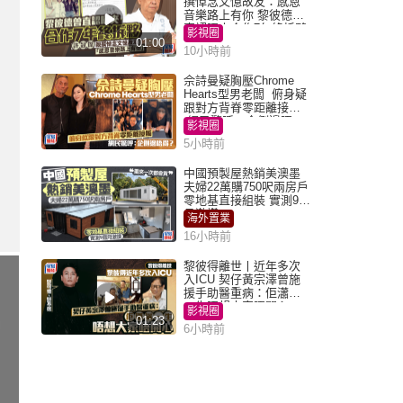
撰悼念文憶故友：感恩
音樂路上有你 黎彼德曾
直認唔夾合作7年終拆夥
影視圈
01:00
10小時前
佘詩曼疑胸壓Chrome
Hearts型男老闆 俯身疑
跟對方背脊零距離接觸
網民驚呼：企側邊唔
影視圈
得？
5小時前
中國預製屋熱銷美澳墨
夫婦22萬購750呎兩房戶
零地基直接組裝 實測9個
月激讚
海外置業
16小時前
黎彼得離世丨近年多次
入ICU 契仔黃宗澤曾施
援手助醫重病：佢瀟灑
一生唔想大家唔開心
影視圈
01:23
6小時前