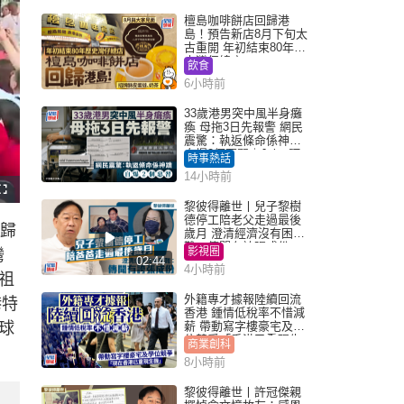
檀島咖啡餅店回歸港
島！預告新店8月下旬太
古重開 年初結束80年歷
史灣仔總店
飲食
6小時前
33歲港男突中風半身癱
瘓 母拖3日先報警 網民
震驚：執返條命係神蹟
自爆2個惡習｜Juicy叮
時事熱話
14小時前
F
u
黎彼得離世丨兒子黎樹
l
德停工陪老父走過最後
l
回歸
s
歲月 澄清經濟沒有困
c
難：傳聞有誇張成份
r
影視圈
灣
e
02:44
e
4小時前
n
祖
外籍專才據報陸續回流
港特
香港 鍾情低稅率不惜減
球
薪 帶動寫字樓豪宅及學
位競爭「香港已重現生
商業創科
機」
8小時前
黎彼得離世丨許冠傑親