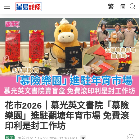
繁
简
花市2026｜慕光英文書院「慕險
樂園」進駐觀塘年宵市場 免費滾
印利是封工作坊
更新時間：15:33 2026-02-10 HKT
親子