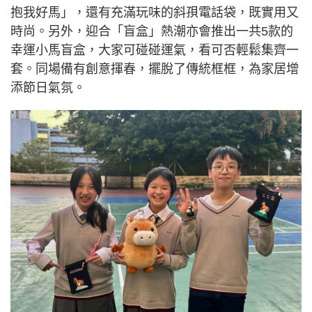
抱我好馬」，還有充滿玩味的斜孭電話袋，既實用又
時尚。另外，迎合「盲盒」熱潮亦會推出一共5款的
幸運小馬盲盒，大家可碰碰運氣，看可否輕鬆集齊一
套。同場備有創意揮春，擺脫了傳統框框，為家居增
添節日氣氛。