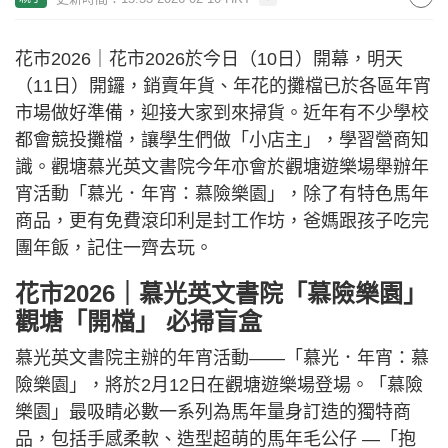
花市2026｜花市2026於今日（10日）開幕，明天
（11日）開鑼，銷賣年貨、年花的攤檔已於各區年宵
市場做好準備，迎接大家到來掃貨。近年有不少學校
都會競投攤檔，讓學生們做「小店主」，學習營商知
識。觀塘慕光英文書院今年亦會於觀塘遊樂場舉辦年
宵活動「慕光．年宵：慕險樂園」，除了有特色馬年
商品，更有免費滾印利是封工作坊，爸媽跟孩子吃完
團年飯，記住一齊去玩。
花市2026｜慕光英文書院「慕險樂園」
觀塘「開檔」 必掃盲盒
慕光英文書院主辦的年宵活動——「慕光．年宵：慕
險樂園」，將於2月12日在觀塘遊樂場登場。「慕險
樂園」最吸睛必數一系列為馬年量身訂造的獨特商
品，包括手感柔軟、造型超萌的馬年毛公仔 —「抱