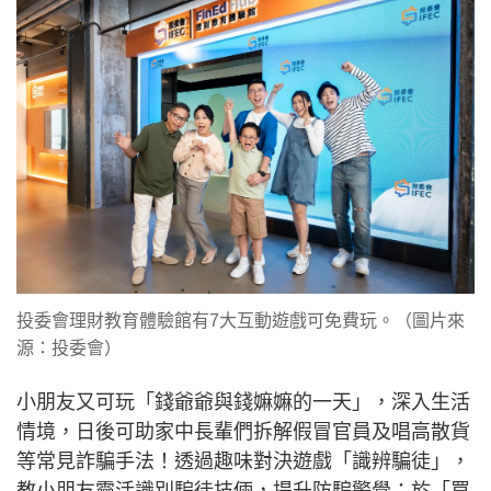
投委會理財教育體驗館有7大互動遊戲可免費玩。（圖片來
源：投委會）
小朋友又可玩「錢爺爺與錢嫲嫲的一天」，深入生活
情境，日後可助家中長輩們拆解假冒官員及唱高散貨
等常見詐騙手法！透過趣味對決遊戲「識辨騙徒」，