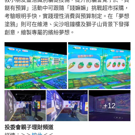
教小朋友靈活識別騙徒技倆，提升防騙警覺；於「買
餸有預算」活動中可跟隨「錢嫲嫲」挑戰超市採購，
考驗眼明手快，實踐理性消費與預算制定。在「夢想
塗鴉」則可在維港、尖沙咀鐘樓及獅子山背景下發揮
創意，繪製專屬的繽紛夢想。
+12
投委會親子理財頻道