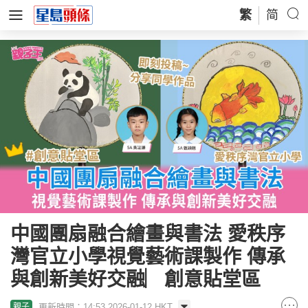
繁
简
中國團扇融合繪畫與書法 愛秩序
灣官立小學視覺藝術課製作 傳承
與創新美好交融︳創意貼堂區
更新時間：14:53 2026-01-12 HKT
親子