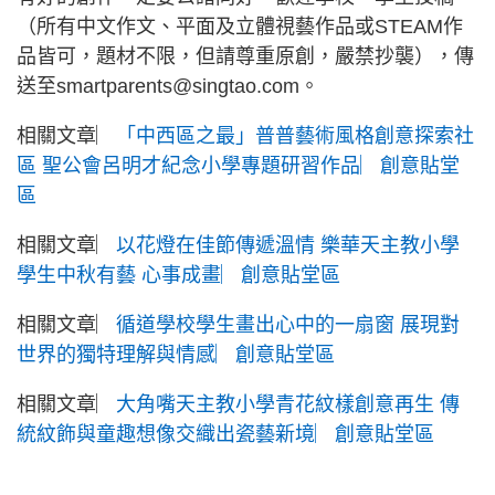
（所有中文作文、平面及立體視藝作品或STEAM作
品皆可，題材不限，但請尊重原創，嚴禁抄襲），傳
送至
smartparents@singtao.com
。
相關文章︳
「中西區之最」普普藝術風格創意探索社
區 聖公會呂明才紀念小學專題研習作品︳創意貼堂
區
相關文章︳
以花燈在佳節傳遞溫情 樂華天主教小學
學生中秋有藝 心事成畫︳創意貼堂區
相關文章︳
循道學校學生畫出心中的一扇窗 展現對
世界的獨特理解與情感︳創意貼堂區
相關文章︳
大角嘴天主教小學青花紋樣創意再生 傳
統紋飾與童趣想像交織出瓷藝新境︳創意貼堂區