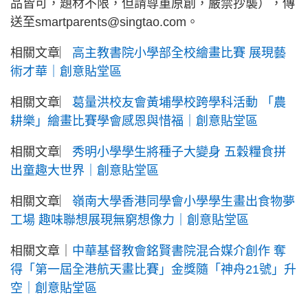
品皆可，題材不限，但請尊重原創，嚴禁抄襲），傳
送至smartparents@singtao.com。
相關文章︳
高主教書院小學部全校繪畫比賽 展現藝
術才華｜創意貼堂區
相關文章︳
葛量洪校友會黃埔學校跨學科活動 「農
耕樂」繪畫比賽學會感恩與惜福｜創意貼堂區
相關文章︳
秀明小學學生將種子大變身 五穀糧食拼
出童趣大世界｜創意貼堂區
相關文章︳
嶺南大學香港同學會小學學生畫出食物夢
工場 趣味聯想展現無窮想像力｜創意貼堂區
相關文章｜
中華基督教會銘賢書院混合媒介創作 奪
得「第一屆全港航天畫比賽」金獎隨「神舟21號」升
空｜創意貼堂區