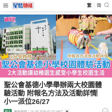
繁
简
聖公會基德小學舉辦兩大校園體
驗活動 附報名方法及活動詳情︳
小一派位26/27
更新時間：16:39 2026-01-02 HKT
親子