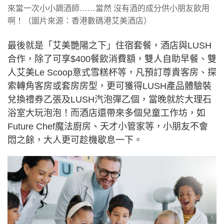
來當一次小小調酒師……當然 沒有酒的成分供小朋友飲用
啊！（圖片來源：香港數碼港艾美酒店）
最後就是「艾美艷陽之下」住宿套餐，酒店與LUSH
合作，除了可享$400餐飲消費額，雙人自助早餐、雙
人艾美Le Scoop意式雪糕杯等，凡預訂尊貴客房、探
索轉角客房或套房房型，更可獲得LUSH產品體驗裝
兌換禮券乙張及LUSH汽泡彈乙個，當晚就於大理石
浴室大玩泡泡！而酒店還帶來多個兒童工作坊，如
Future Chef魔法廚房、天才小管家等，小朋友不會
悶之餘，大人更可趁機歇息一下。