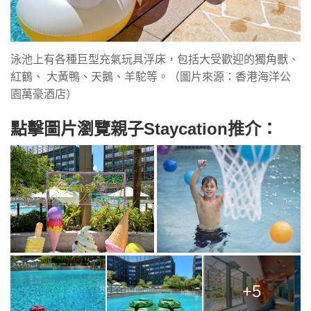
泳池上有各種巨型充氣玩具浮床，包括大受歡迎的獨角獸、
紅鶴、 大黃鴨、天鵝、羊駝等。（圖片來源：香港海洋公
園萬豪酒店）
點擊圖片瀏覽親子Staycation推介：
+5