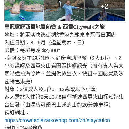
+2
皇冠家庭西貢地質船遊 & 西貢Citywalk之旅
地址：將軍澳唐德街3號香港九龍東皇冠假日酒店
入住日期：8 - 9月（逢星期六、日）
房價：每房每晚 $2,600*
•皇冠家庭主題房1晚、尚廚自助早餐（2大1小）、2
小時講解及西貢火山岩園區快艇觀光（將有專人為大
家沿途拍攝照片，並提供救生衣、快艇來回船費及法
國特色果撻）
對象：2位成人及1位5 - 12歲或以下小童
客人需於入住第2天10:45自行抵達西貢火山探知館集
合出發（由酒店可乘巴士或的士約20分鐘車程）
預訂網址：
https://crowneplazatkoshop.com/zh/staycation
*另加10%服務費