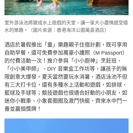
室外游泳池將變成水上遊戲的天堂，讓一家大小盡情感受嬉
水的樂趣。（圖片來源：香港海洋公園萬豪酒店）
酒店於暑假推出「童」樂趣親子住宿計劃，既可享用
自助早餐，還可免費參加萬豪小護照（M Passport）
的付費活動一次！推介參與「小小廚神」烹飪班、
「小小美甲師」、DIY 音樂盒工作坊等，讓孩子的無
限創意大爆發。夏天當然要玩水消暑，酒店泳池不但
有三大打卡位，還有多種水上活動和遊戲，如排球、
籃球及手球等；競技遊戲也很適合好動的小朋友，如
迷你小戰車、小象套圈圈及激鬥快艇，齊來水中鬥一
番並贏個獎牌！