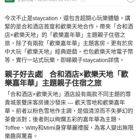
今次不止是staycation，還包含超開心玩樂體驗。講
緊的是合和酒店首度和歡樂天地合作，帶來「合和酒
店×歡樂天地」的「歡樂嘉年華」主題親子住宿之
旅，除了有兩款「歡樂嘉年華」主題客房，更有於房
中大玩「歡樂天地」經典遊戲，也包歡樂天地電子幣
等，實行一站式玩樂，即睇親子staycation詳情。
親子好去處︳合和酒店×歡樂天地「歡
樂嘉年華」主題親子住宿之旅
「合和酒店×歡樂天地」酒店設有兩款不同主題的尊
貴城景雙床客房連沙發床 — 歡天雪地和歡樂嘉年
華。前者以粉色雪地作主調，是個清涼而不失夢幻的
茶會派對；後者則以絢爛五彩的嘉年華為主題，
Toffee、Witty和Mimi身穿華麗禮服，為客人變出無限
樂趣與驚喜。