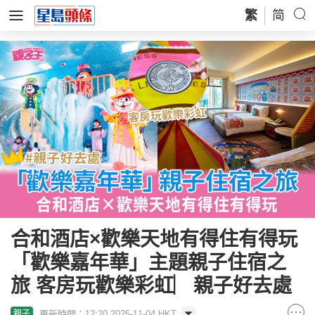
繁
简
合和酒店×歡樂天地有得住有得玩
「歡樂嘉年華」主題親子住宿之
旅 客房玩歡樂彩虹︳親子好去處
更新時間：12:20 2025-11-04 HKT
親子