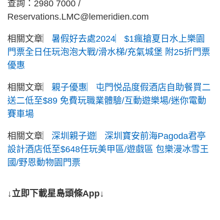
查詢：2980 7000 /
Reservations.LMC@lemeridien.com
相關文章︳
暑假好去處2024︳$1瘋搶夏日水上樂園
門票全日任玩泡泡大戰/滑水梯/充氣城堡 附25折門票
優惠
相關文章︳
親子優惠︳屯門悦品度假酒店自助餐買二
送二低至$89 免費玩職業體驗/互動遊樂場/迷你電動
賽車場
相關文章︳
深圳親子遊︳深圳寶安前海Pagoda君亭
設計酒店低至$648任玩美甲區/遊戲區 包樂漫冰雪王
國/野恩動物園門票
↓立即下載星島頭條App↓