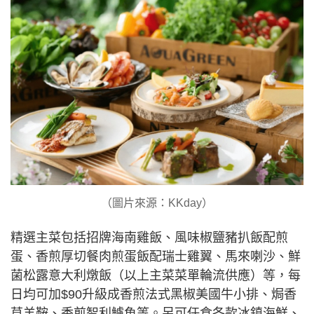
（圖片來源：KKday）
精選主菜包括招牌海南雞飯、風味椒鹽豬扒飯配煎
蛋、香煎厚切餐肉煎蛋飯配瑞士雞翼、馬來喇沙、鮮
菌松露意大利燉飯（以上主菜菜單輪流供應）等，每
日均可加$90升級成香煎法式黑椒美國牛小排、焗香
草羊鞍、香煎智利鱸魚等。另可任食各款冰鎮海鮮、