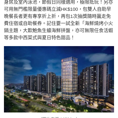
身房及室內泳池，節假日同樣適用，極限抵玩！另亦
可用無門檻限量優惠碼立減HK$100，包雙人自助早
晚餐長者更有專享折上折，再包1次抽獎隨時贏走免
費住宿或自助餐券。記住要一試全新「海鮮燒烤小火
鍋主題，大歎鮑魚生蠔海鮮拼盤，亦可無限任食活蝦
等多款中西菜式與夏日特色甜品！