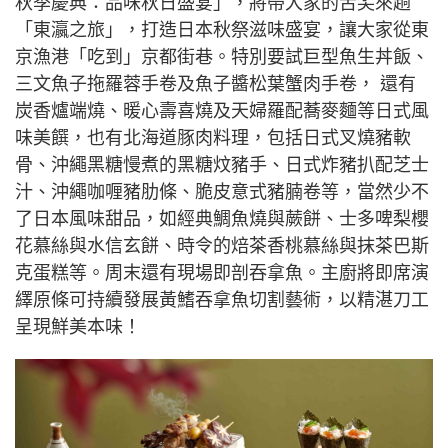
秋季慶典：品味秋日盛宴」，將帶大家的舌尖來趟
「東瀛之旅」，打造日本秋祭滋味盛宴，讓大家從東
京漁港「吃到」京都街巷。特別要試巨型魚生丼飯、
三文魚子拖羅蓉手卷及魚子醬松葉蟹肉手卷， 還有
炭香爐端燒、暖心壽喜燒及天婦羅配蕎麥麵等日式風
味美饌，也有北海道豚肉料理，包括日式叉燒豬軟
骨、沖繩黑糖慢煮的黑糖炆豬手、日式炸豬扒配芝士
汁、沖繩咖喱豬肋條、脆皮意式豬腩卷等，當然少不
了日本風味甜品，如經典鯛魚燒與蕨餅、士多啤梨櫻
花慕絲與水信玄餅、時令的焙茶香桃慕絲與抹茶巴斯
克蛋糕等。周末還有現場即剖吞拿魚。主廚將即席演
繹原條可持續發展黃鰭吞拿魚切割藝術，以精湛刀工
呈現鮮美本味！