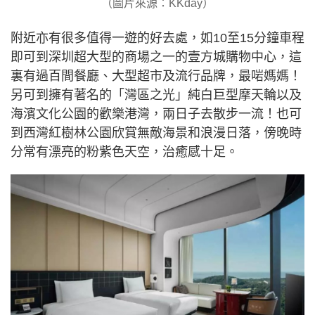
（圖片來源：KKday）
附近亦有很多值得一遊的好去處，如10至15分鐘車程
即可到深圳超大型的商場之一的壹方城購物中心，這
裏有過百間餐廳、大型超市及流行品牌，最啱媽媽！
另可到擁有著名的「灣區之光」純白巨型摩天輪以及
海濱文化公園的歡樂港灣，兩日子去散步一流！也可
到西灣紅樹林公園欣賞無敵海景和浪漫日落，傍晚時
分常有漂亮的粉紫色天空，治癒感十足。