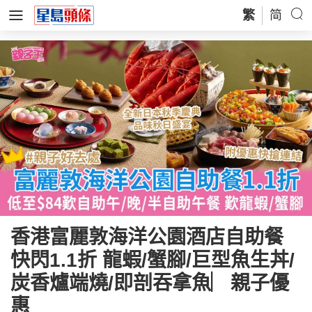
繁
简
香港富麗敦海洋公園酒店自助餐
快閃1.1折 龍蝦/蟹腳/巨型魚生丼/
炭香爐端燒/即剖吞拿魚︳親子優
惠