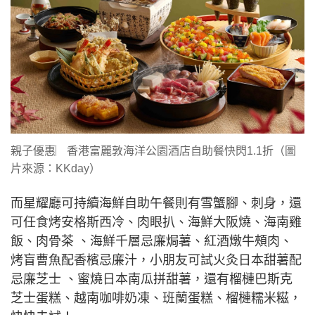
親子優惠︳香港富麗敦海洋公園酒店自助餐快閃1.1折（圖
片來源：KKday）
而星耀廳可持續海鮮自助午餐則有雪蟹腳、刺身，還
可任食烤安格斯西冷、肉眼扒、海鮮大阪燒、海南雞
飯、肉骨茶 、海鮮千層忌廉焗薯、紅酒燉牛頰肉、
烤盲曹魚配香檳忌廉汁，小朋友可試火灸日本甜薯配
忌廉芝士 、蜜燒日本南瓜拼甜薯，還有榴槤巴斯克
芝士蛋糕、越南咖啡奶凍、班蘭蛋糕、榴槤糯米糍，