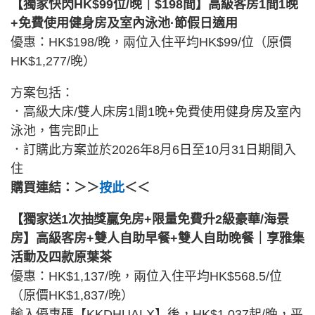
【獨家快閃HK$99位/晚｜$198間】高級客房1間1晚
+免費使用健身房及室內泳池·節假日適用
優惠：HK$198/晚，兩位入住平均HK$99/位（原價
HK$1,277/晚）
方案包括：
．高級大床/雙人床房1間1晚+免費使用健身房及室內
泳池，售完即止
．訂購此方案並於2026年8月6日至10月31日期間入
住
購買連結：＞＞
按此
＜＜
【獨家送1次抽獎贏免房+限量免費升2級豪華/海景
房】高級客房+雙人自助早餐+雙人自助晚餐｜享雅集
活動及四款原葉茶
優惠：HK$1,137/晚，兩位入住平均HK$568.5/位
（原價HK$1,837/晚）
輸入優惠碼【KKDHUALX】後，HK$1,037起/晚，平