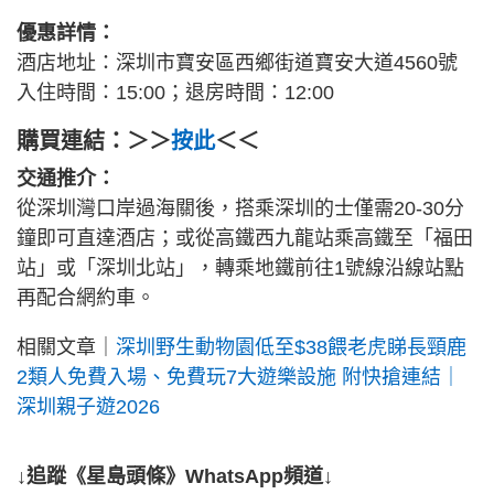
優惠詳情：
酒店地址：深圳市寶安區西鄉街道寶安大道4560號
入住時間：15:00；退房時間：12:00
購買連結：＞＞
按此
＜＜
交通推介：
從深圳灣口岸過海關後，搭乘深圳的士僅需20-30分
鐘即可直達酒店；或從高鐵西九龍站乘高鐵至「福田
站」或「深圳北站」，轉乘地鐵前往1號線沿線站點
再配合網約車。
相關文章｜
深圳野生動物園低至$38餵老虎睇長頸鹿
2類人免費入場、免費玩7大遊樂設施 附快搶連結｜
深圳親子遊2026
↓追蹤《星島頭條》WhatsApp頻道↓