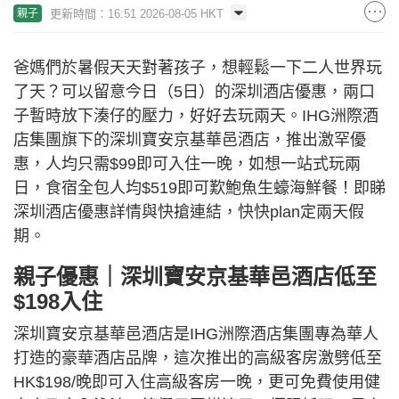
更新時間：16:51 2026-08-05 HKT
親子
爸媽們於暑假天天對著孩子，想輕鬆一下二人世界玩
了天？可以留意今日（5日）的深圳酒店優惠，兩口
子暫時放下湊仔的壓力，好好去玩兩天。IHG洲際酒
店集團旗下的深圳寶安京基華邑酒店，推出激罕優
惠，人均只需$99即可入住一晚，如想一站式玩兩
日，食宿全包人均$519即可歎鮑魚生蠔海鮮餐！即睇
深圳酒店優惠詳情與快搶連結，快快plan定兩天假
期。
親子優惠｜深圳寶安京基華邑酒店低至
$198入住
深圳寶安京基華邑酒店是IHG洲際酒店集團專為華人
打造的豪華酒店品牌，這次推出的高級客房激劈低至
HK$198/晚即可入住高級客房一晚，更可免費使用健