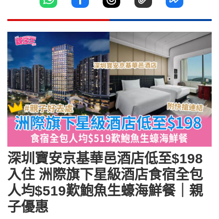
深圳寶安京基華邑酒店低至$198
入住 洲際旗下星級酒店食宿全包
人均$519歎鮑魚生蠔海鮮餐｜親
子優惠