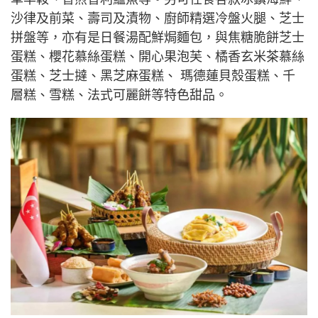
沙律及前菜、壽司及漬物、廚師精選冷盤火腿、芝士
拼盤等，亦有是日餐湯配鮮焗麵包，與焦糖脆餅芝士
蛋糕、櫻花慕絲蛋糕、開心果泡芙、橘香玄米茶慕絲
蛋糕、芝士撻、黑芝麻蛋糕、 瑪德蓮貝殼蛋糕、千
層糕、雪糕、法式可麗餅等特色甜品。