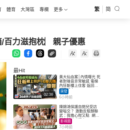
繁
简
育
體育
大灣區
專欄
更多
箱/百力滋抱枕︳親子優惠
最Hit
黃大仙血案│內情曝光 死
者對噪音非常敏感 電梯
內狂斬樓上住客 返回住
所墮樓亡
突發
02:38
6小時前
陳錦鴻保護自閉兒受訪
變嗌交？ 激動反駁顏聯
武：我擔心咁又點 網民
批主持咄咄逼人
影視圈
7小時前