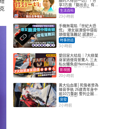
紐
臉的人得到一切」！分
享3方面「豁出去」有著
克
數 網民：你好厲害
生活百科
23小時前
手機無電陷「世紀大恐
慌」 港女崩潰憶中環街
頭借電落難記 感激好心
人溫馨相助：這份溫暖
時事熱話
記一輩子｜Juicy叮
3小時前
愛回家大結局｜7大綠葉
身家過億背景驚人 三太
私伙鱷魚皮Hermès拍劇
蘇姐原來是半山樓后
影視圈
20小時前
黃大仙血案│死傷者曾為
噪音爭執 26歲青年身中
逾10刀重創 警列企圖謀
殺及自殺案
突發
2小時前