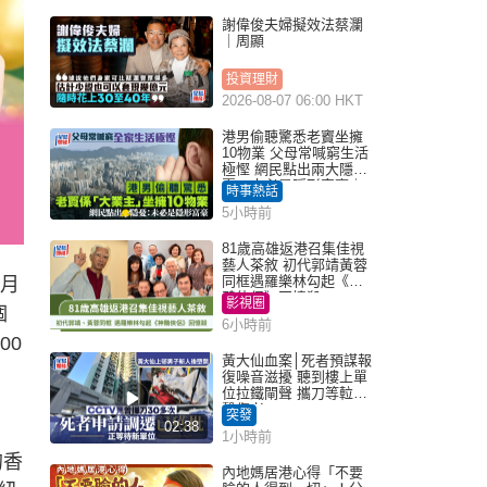
謝偉俊夫婦擬效法蔡瀾
｜周顯
投資理財
2026-08-07 06:00 HKT
港男偷聽驚悉老竇坐擁
10物業 父母常喊窮生活
極慳 網民點出兩大隱
憂：未必是隱形富豪｜
時事熱話
Juicy叮
5小時前
81歲高雄返港召集佳視
藝人茶敘 初代郭靖黃蓉
同框遇羅樂林勾起《神
1月
鵰俠侶》回憶殺
影視圈
個
6小時前
00
黃大仙血案│死者預謀報
復噪音滋擾 聽到樓上單
位拉鐵閘聲 攜刀等𨋢伏
擊傷者
突發
02:38
1小時前
的香
內地媽居港心得「不要