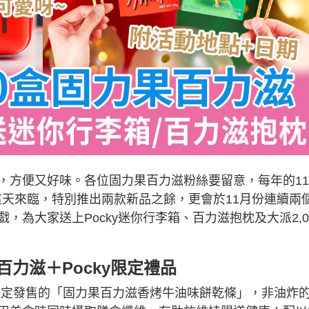
，方便又好味。各位固力果百力滋粉絲要留意，每年的1
，為慶祝這天來臨，特別推出兩款新品之餘，更會於11月份連續兩
為大家送上Pocky迷你行李箱、百力滋抱枕及大派2,0
百力滋＋Pocky限定禮品
將有全新限定發售的「固力果百力滋香烤牛油味餅乾條」，非油炸