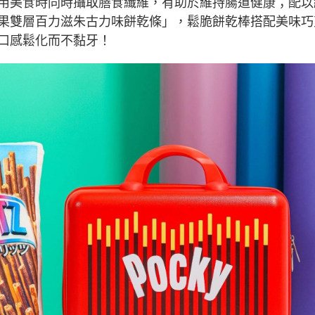
用美食時同時攝取膳食纖維，有助於維持腸道健康；配以
果雙層百力滋朱古力味餅乾條」，鬆脆餅乾棒搭配美味巧
口感鬆化而不黏牙！