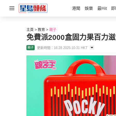
港聞
娛樂
最Hit
即
主頁
教育
親子
免費派2000盒固力果百力
更新時間：16:28 2025-10-31 HKT
親子