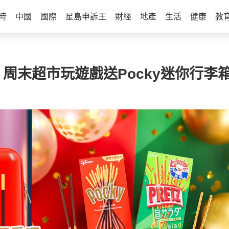
時
中國
國際
星島申訴王
財經
地產
生活
健康
教
滋 周末超市玩遊戲送Pocky迷你行李