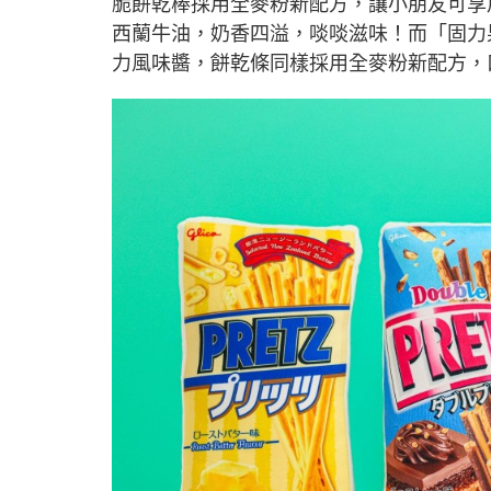
脆餅乾棒採用全麥粉新配方，讓小朋友可享
西蘭牛油，奶香四溢，啖啖滋味！而「固力
力風味醬，餅乾條同樣採用全麥粉新配方，