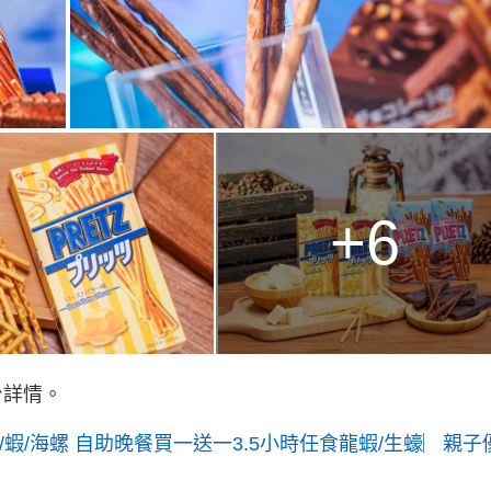
+6
台詳情。
/蝦/海螺 自助晚餐買一送一3.5小時任食龍蝦/生蠔︳親子