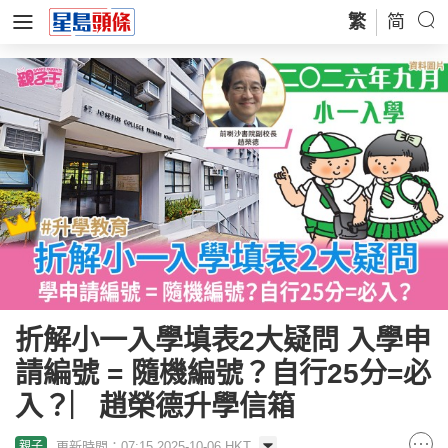
繁
简
折解小一入學填表2大疑問 入學申
請編號 = 隨機編號？自行25分=必
入？︳趙榮德升學信箱
更新時間：07:15 2025-10-06 HKT
親子