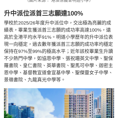
（圖片來源： 港澳信義會明道小學）
升中派位派首三志願達100%
學校於2025/26年度升中派位中，交出極為亮麗的成
績表，畢業生獲派首三志願的成功率高達100%，遠
高於全港平均水平91%。明道小學歷年的升中派位表
現一向穩定，過去數年獲派首三志願的成功率均穩定
保持在97%至99%的極高水平；近年該校畢業生升讀
不少熱門中學，如協恩中學、張祝珊英文中學、聖保
羅書院、皇仁書院、英華書院、聖馬可中學、迦密主
恩中學、基督教宣道會宣基中學、聖傑靈女子中學、
景嶺書院、九龍真光中學等。