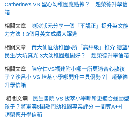
Catherine's VS 聖心幼稚園應點揀？︳趙榮德升學信
箱
相關文章︳
喇沙狀元分享一個「平靚正」提升英文能
力方法！3個月英文成績大躍進
相關文章︳
黃大仙區幼稚園5所「高評級」推介 德望/
民生/大坑真光 3大幼稚園邊間好？︳趙榮德升學信箱
相關文章︳
陳守仁VS福建附小哪一所更適合心散孩
子？沙呂小 VS 培基小學哪間升中具優勢？︳趙榮德
升學信箱
相關文章︳
民生書院 VS 拔萃小學哪所更適合運動型
孩子？將軍澳8間熱門幼稚園專業評分 一間奪A++︳
趙榮德升學信箱