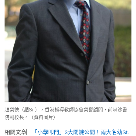
趙榮德（趙Sir），香港輔導教師協會榮譽顧問，前喇沙書
院副校長。（資料圖片）
相關文章︳
「小學叩門」3大關鍵公開！兩大名幼St.