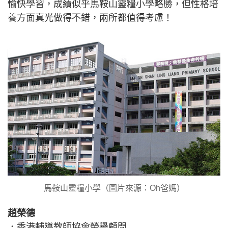
愉快學習，成績似乎馬鞍山靈糧小學略勝，但性格培
養方面真光做得不錯，兩所都值得考慮！
馬鞍山靈糧小學（圖片來源：Oh爸媽）
趙榮德
．香港輔導教師協會榮譽顧問