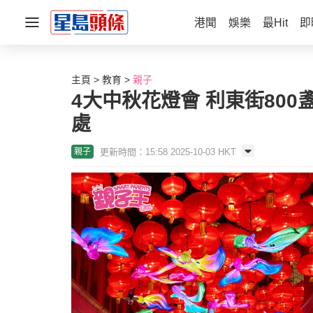
港聞
娛樂
最Hit
即
主頁
教育
親子
4大中秋花燈會 利東街800
處
更新時間：15:58 2025-10-03 HKT
親子