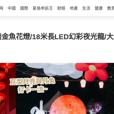
時
中國
國際
星島申訴王
財經
地產
生活
健康
教
盞金魚花燈/18米長LED幻彩夜光龍