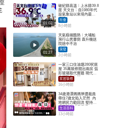
至
破紀錄高溫︱上水錄39.8
花
度 天文台：自1980年代
設氣象站以來境內最高
紀錄
社會
01:02
8小時前
天氣極端酷熱︱大埔船
灣行山男暈倒 直升機送
院途中不治
突發
01:27
2小時前
一家三口住油塘280呎居
屋 35萬裝修間出兩房 弧
形玻璃取代實牆 現代神
枱櫃融入玄關
家居裝修
16小時前
34歲港漂媽媽慘遭裁員
帶住7歲女陷入茫然 內
地網民力勸回流 堅持留
港背後有「長遠規
生活百科
劃」？
13小時前