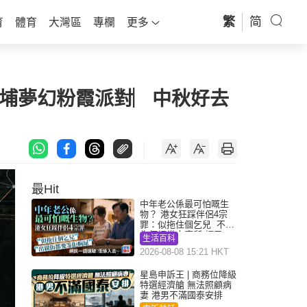
繁
简
育
體育
大灣區
專欄
更多
/大埔夢幻粉霞派對︳中秋好去
最Hit
中年老公係最可怕嘅生
物？ 港女狂踩伴侶4宗
罪：似拖住個乞兒 不解
為何經常去廁所 網民一
生活百科
語道破
2026-08-08 15:21 HKT
星島申訴王 | 商務位降級
特選經濟艙 無法照顧病
妻 港男不滿國泰安排