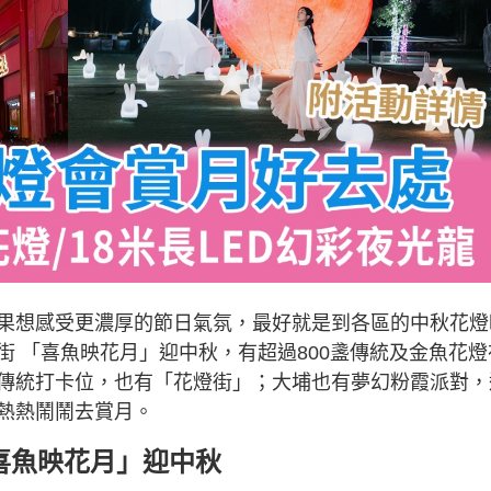
果想感受更濃厚的節日氣氛，最好就是到各區的中秋花燈
 「喜魚映花月」迎中秋，有超過800盞傳統及金魚花燈
傳統打卡位，也有「花燈街」；大埔也有夢幻粉霞派對，
熱熱鬧鬧去賞月。
喜魚映花月」迎中秋