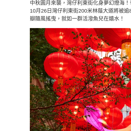
中秋圓月來襲，灣仔利東街化身夢幻燈海！
10月26日灣仔利東街200米林蔭大道將被
瓣隨風搖曳，就如一群活潑魚兒在嬉水！