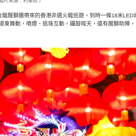
圖片來源：利東街 ）
夫金龍醒獅團帶來的香港非遺火龍巡遊，到時一條18米LED
道東舞動，噴煙、追珠互動，鑼鼓喧天，還有醒獅助陣，