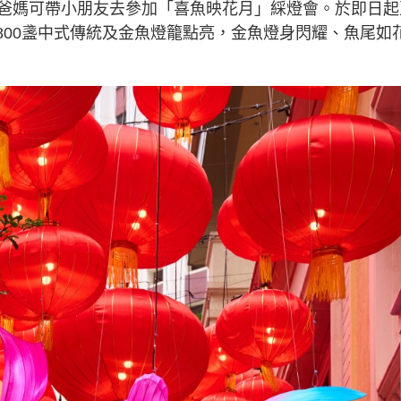
爸媽可帶小朋友去參加「喜魚映花月」綵燈會。於即日起
逾800盞中式傳統及金魚燈籠點亮，金魚燈身閃耀、魚尾如