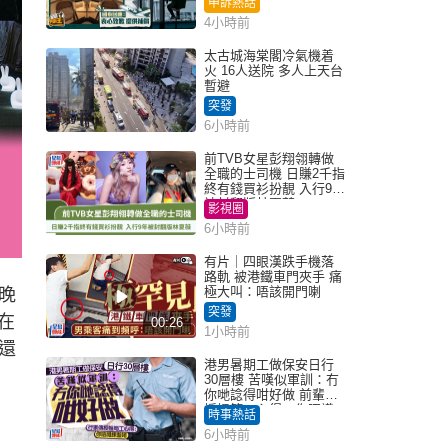
申訴熱話
4小時前
太古城海棠閣冷氣機着
火 16人送院 多人上天台
暫避
突發
6小時前
前TVB女星彭翔翎轉做
全職的士司機 日賺2千指
終有錢買衫扮靚 入行9年
被封翻版林夏薇
影視圈
6小時前
有片｜四眼漢跌手機落
路軌 被港鐵車門夾手 痛
極大叫：唔該開門喇
晚
突發
在
00:26
1小時前
還
港男暑期工做保安日行
30層樓 苦嘆似軍訓：冇
你哋諗得咁好做 前輩傳
授搵筍工心得：你唔識
時事熱話
揀盤啫｜Juicy叮
6小時前