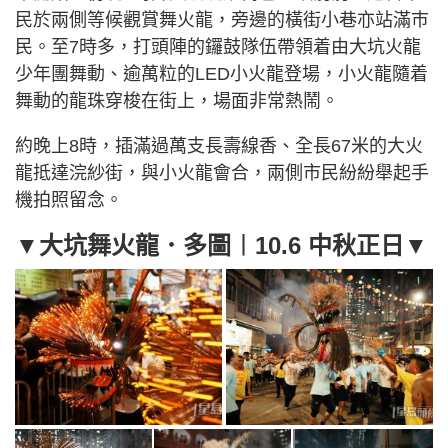
民於兩側等候觀賞舞火龍，旁邊的橫街小巷亦站滿巿
民。至7時多，打頭陣的鑼鼓隊伍帶領着由大坑火龍
少年團舞動、逾萬粒的LED小火龍登場，小火龍隨着
舞動的龍珠穿梭在街上，場面非常熱鬧。
約晚上8時，插滿過萬支長壽線香、全長67米的大火
龍抵達浣紗街，與小火龍會合，兩側市民紛紛舉起手
機拍照留念。
▼大坑舞火龍．多圖︱10.6 中秋正日▼