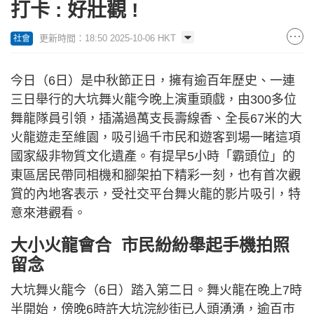
打卡 : 好壯觀 !
更新時間：18:50 2025-10-06 HKT
社會
今日（6日）是中秋節正日，擁有逾百年歷史、一連
三日舉行的大坑舞火龍今晚上演重頭戲，由300多位
舞龍隊員引領，插滿過萬支長壽線香、全長67米的大
火龍遊走至維園，吸引過千市民和遊客到場一睹這項
國家級非物質文化遺產。有提早5小時「霸頭位」的
東區居民帶同相機和腳架拍下精彩一刻，也有首次觀
賞的內地客表示，受社交平台舞火龍的影片吸引，特
意來港觀看。
大小火龍會合 市民紛紛舉起手機拍照
留念
大坑舞火龍今（6日）踏入第二日。舞火龍在晚上7時
半開始，傍晚6時許大坑浣紗街已人頭湧湧，逾百巿