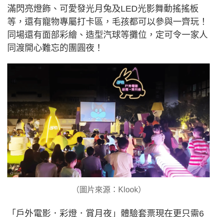
滿閃亮燈飾、可愛發光月兔及LED光影舞動搖搖板
等，還有寵物專屬打卡區，毛孩都可以參與一齊玩！
同場還有面部彩繪、造型汽球等攤位，定可令一家人
同渡開心難忘的團圓夜！
（圖片來源：Klook）
「戶外電影．彩燈．賞月夜」體驗套票現在更只需6