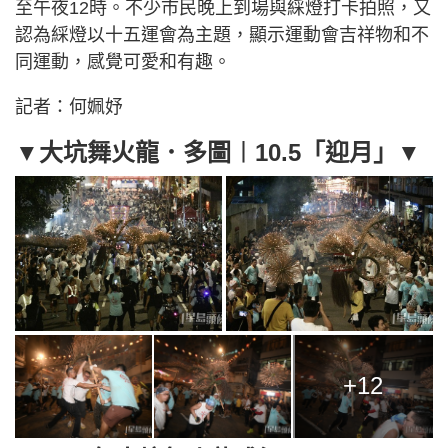
至午夜12時。不少市民晚上到場與綵燈打卡拍照，又
認為綵燈以十五運會為主題，顯示運動會吉祥物和不
同運動，感覺可愛和有趣。
記者：何姵妤
▼大坑舞火龍．多圖︱10.5「迎月」▼
+12