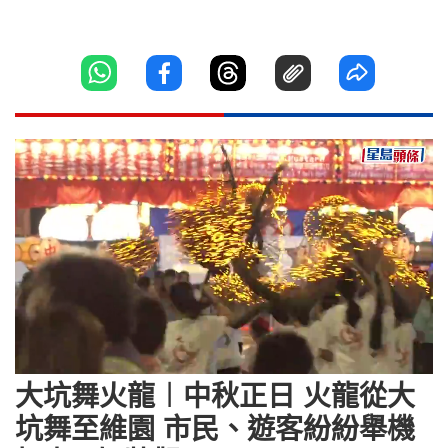
Loaded
:
Unmute
30.89%
大坑舞火龍︱中秋正日 火龍從大
坑舞至維園 市民、遊客紛紛舉機