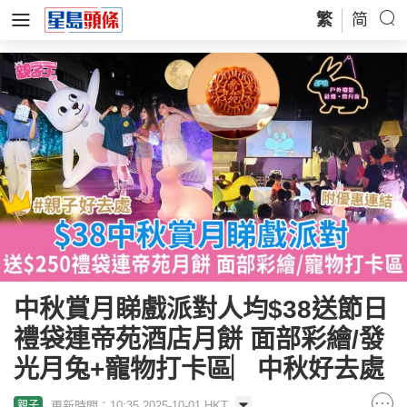
繁
简
中秋賞月睇戲派對人均$38送節日
禮袋連帝苑酒店月餅 面部彩繪/發
光月兔+寵物打卡區︳中秋好去處
更新時間：10:35 2025-10-01 HKT
親子