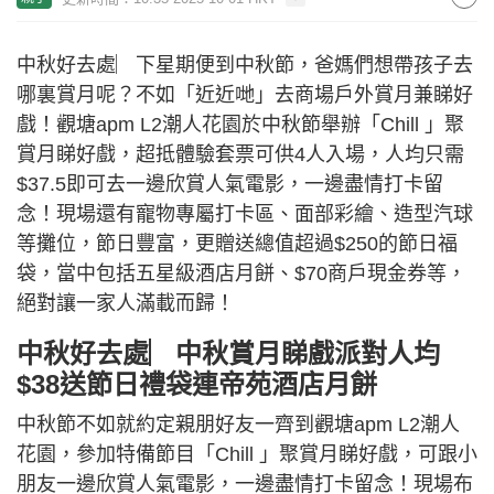
中秋好去處︳下星期便到中秋節，爸媽們想帶孩子去
哪裏賞月呢？不如「近近哋」去商場戶外賞月兼睇好
戲！觀塘apm L2潮人花園於中秋節舉辦「Chill 」聚
賞月睇好戲，超抵體驗套票可供4人入場，人均只需
$37.5即可去一邊欣賞人氣電影，一邊盡情打卡留
念！現場還有寵物專屬打卡區、面部彩繪、造型汽球
等攤位，節日豐富，更贈送總值超過$250的節日福
袋，當中包括五星級酒店月餅、$70商戶現金券等，
絕對讓一家人滿載而歸！
中秋好去處︳中秋賞月睇戲派對人均
$38送節日禮袋連帝苑酒店月餅
中秋節不如就約定親朋好友一齊到觀塘apm L2潮人
花園，參加特備節目「Chill 」聚賞月睇好戲，可跟小
朋友一邊欣賞人氣電影，一邊盡情打卡留念！現場布