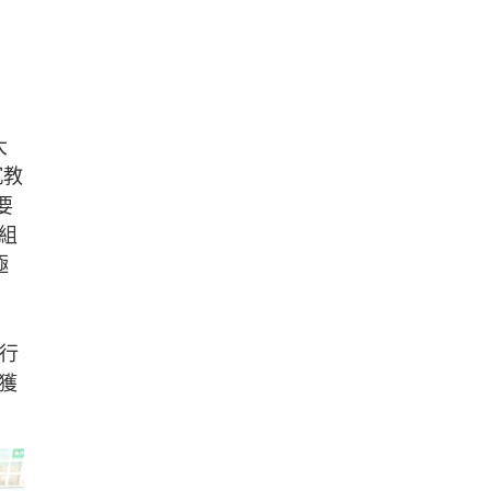
大
沉教
要
組
極
實行
獲