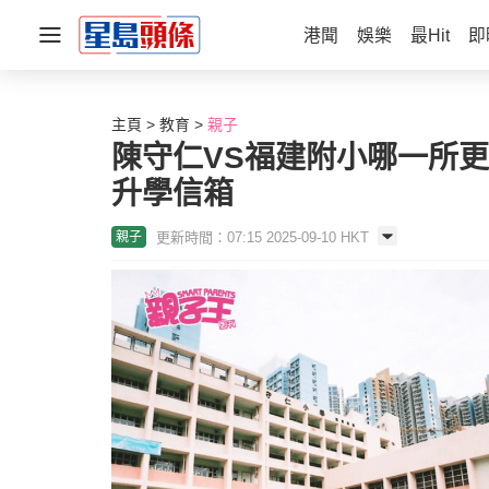
港聞
娛樂
最Hit
即
主頁
教育
親子
陳守仁VS福建附小哪一所更
升學信箱
更新時間：07:15 2025-09-10 HKT
親子