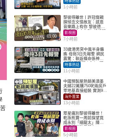
時事熱話
「40.5分獲錄取」不符事
1小時前
實｜Juicy叮
黎彼得離世丨許冠傑親
撰悼念文憶故友：感恩
音樂路上有你 黎彼德曾
直認唔夾合作7年終拆夥
影視圈
01:00
7小時前
33歲港男突中風半身癱
瘓 母拖3日先報警 網民
震驚：執返條命係神蹟
自爆2個惡習｜Juicy叮
時事熱話
11小時前
中國預製屋熱銷美澳墨
夫婦22萬購750呎兩房戶
零地基直接組裝 實測9個
行
月激讚
海外置業
學
13小時前
而苦
眾星痛別黎彼得離世！
乾孫熊寶一周前探望竟
成永別「細龍太」陳思
圻淚憶唉吔男朋友
影視圈
5小時前