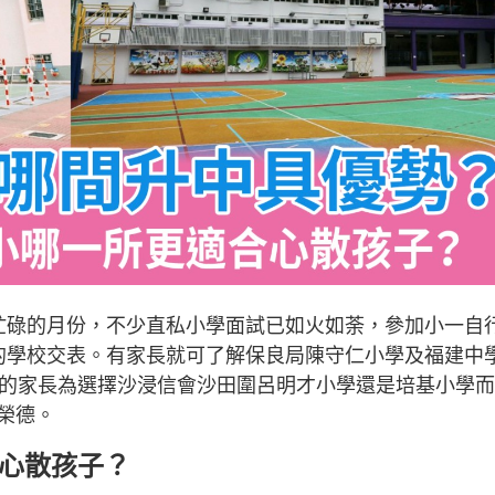
忙碌的月份，不少直私小學面試已如火如荼，參加小一自
的學校交表。有家長就可了解保良局陳守仁小學及福建中
網的家長為選擇沙浸信會沙田圍呂明才小學還是培基小學
榮德。
合心散孩子？