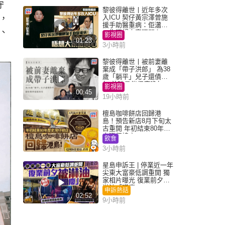
守
黎彼得離世丨近年多次
，
入ICU 契仔黃宗澤曾施
援手助醫重病：佢瀟灑
、
一生唔想大家唔開心
影視圈
01:23
3小時前
黎彼得離世丨被前妻離
棄成「帶子洪郎」 為38
歲「躺平」兒子還債多
年 曾盼尋伴侶度晚年
影視圈
00:45
19小時前
檀島咖啡餅店回歸港
島！預告新店8月下旬太
古重開 年初結束80年歷
史灣仔總店
飲食
3小時前
星島申訴王 | 停業近一年
尖東大富豪低調重開 獨
家相片曝光 復業前夕被
淋油「贈慶」
申訴熱話
02:52
9小時前