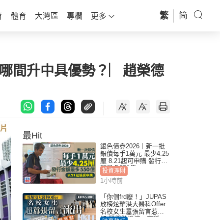
繁
简
育
體育
大灣區
專欄
更多
學哪間升中具優勢？︳趙榮德
最Hit
銀色債券2026｜新一批
銀債每手1萬元 最少4.25
厘 8.21起可申購 發行金
額最多550億
投資理財
1小時前
「你個frd廢！」JUPAS
放榜炫耀港大醫科Offer
名校女生囂張留言惹眾
怒 醫學院澄清：宣稱