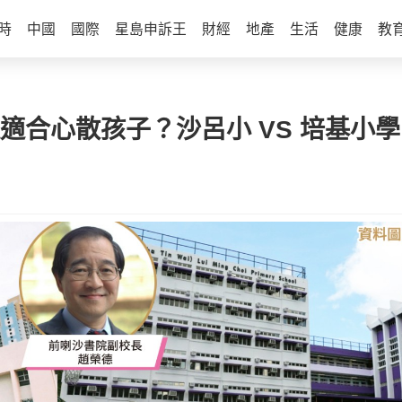
時
中國
國際
星島申訴王
財經
地產
生活
健康
教
適合心散孩子？沙呂小 VS 培基小