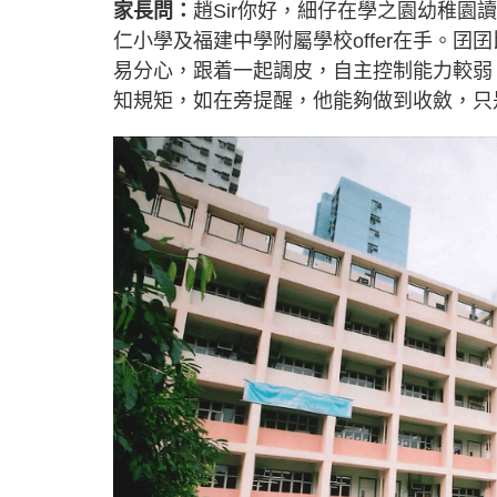
家長問：
趙Sir你好，細仔在學之園幼稚園讀
仁小學及福建中學附屬學校offer在手。
易分心，跟着一起調皮，自主控制能力較弱
知規矩，如在旁提醒，他能夠做到收斂，只