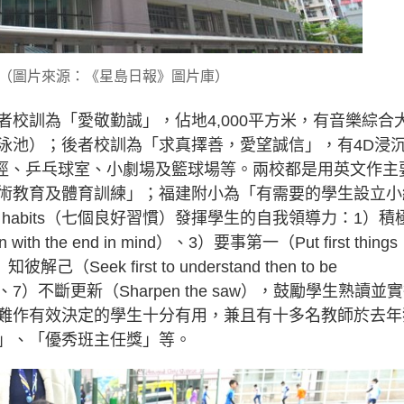
（圖片來源：《星島日報》圖片庫）
校訓為「愛敬勤誠」，佔地4,000平方米，有音樂綜合
泳池）；後者校訓為「求真擇善，愛望誠信」，有4D浸
車徑、乒乓球室、小劇場及籃球場等。兩校都是用英文作主
術教育及體育訓練」；福建附小為「有需要的學生設立小
 habits（七個良好習慣）發揮學生的自我領導力：1）積
th the end in mind）、3）要事第一（Put first things
己（Seek first to understand then to be
ze）、7）不斷更新（Sharpen the saw），鼓勵學生熟讀並
難作有效決定的學生十分有用，兼且有十多名教師於去年
」、「優秀班主任獎」等。