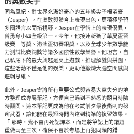
的奧數尖子
同為風紀、對世界充滿好奇心的五年級尖子楊洦豪
（Jesper），在奧數與體育上表現出色，更積極學習
多國語言以開拓視野。Jesper在學術上的表現優異，
曾勇奪小四全級第一。今年，他接連斬獲了華夏盃晉
級賽一等獎、港澳盃初賽銀獎，以及全球少年數學能
力測試比賽銅獎等諸多國際性數學榮譽。他坦言，自
己私底下的最大興趣是桌上遊戲、推理解謎與拼圖，
這些活動不僅是他的娛樂，更助他鍛煉大腦空間感與
邏輯思維。
此外，Jesper會將所有重要公式與容易大意失分的地
方整理成專屬筆記，方便自己遇到不熟悉的題目時隨
時翻閱。這本筆記更成為他在考試前夕最後衝刺的秘
密武器，讓他能在最短時間內達到精準的複習效果。
「 那時，我不會再死記課本，而是將筆記上的錯題
重做兩至三次，確保不會於考場上再犯同類的錯