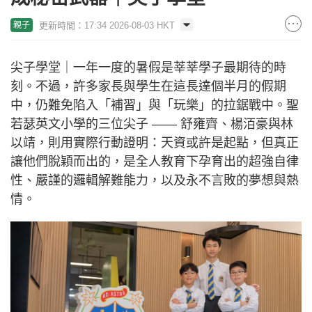
更新時間：17:34 2026-08-03 HKT
親子
尖子學堂｜一年一度的暑假是莘莘學子最期待的時
刻。不過，許多家長與學生在這長達個半月的假期
中，仍難免陷入「補習」與「玩樂」的拉鋸戰中。聖
若瑟英文小學的三位尖子 —— 舒雍齊、楊洦豪與林
以靖，則用實際行動證明：天資或許是起點，但真正
讓他們脫穎而出的，是全人教育下孕育出的超強自律
性、嚴謹的邏輯解難能力，以及永不言敗的夢想與熱
情。