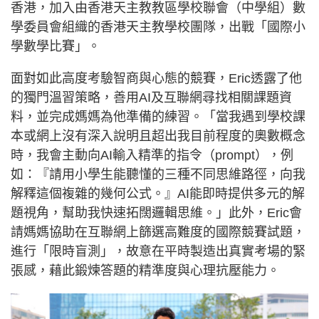
香港，加入由香港天主教教區學校聯會（中學組）數
學委員會組織的香港天主教學校團隊，出戰「國際小
學數學比賽」。
面對如此高度考驗智商與心態的競賽，Eric透露了他
的獨門溫習策略，善用AI及互聯網尋找相關課題資
料，並完成媽媽為他準備的練習。「當我遇到學校課
本或網上沒有深入說明且超出我目前程度的奧數概念
時，我會主動向AI輸入精準的指令（prompt），例
如：『請用小學生能聽懂的三種不同思維路徑，向我
解釋這個複雜的幾何公式。』AI能即時提供多元的解
題視角，幫助我快速拓闊邏輯思維。」此外，Eric會
請媽媽協助在互聯網上篩選高難度的國際競賽試題，
進行「限時盲測」，故意在平時製造出真實考場的緊
張感，藉此鍛煉答題的精準度與心理抗壓能力。