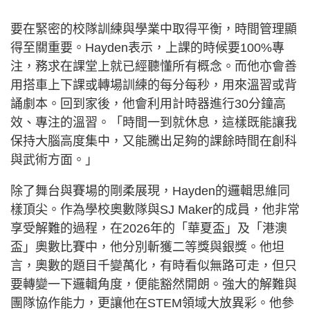
要在緊密的校隊訓練與學業中取得平衡，時間管理顯
得至關重要。Hayden表示，上課的時候要100%專
注，務求在課堂上就已經聽懂所有概念。而他亦會善
用搭車上下課或轉場訓練的每分每秒，用來溫習或背
誦劇本。回到家後，他會利用計時器進行30分鐘高
效、專注的溫習。「時間一到就休息，這樣既能讓我
保持大腦高度集中，又能騰出足夠的課餘時間在創科
與武術方面。」
除了舞台與賽場的剛柔展現，Hayden的邏輯思維同
樣頂尖。作為學校奧數隊與SJ Maker的成員，他非常
享受解難的過程，在2026年的「華夏盃」及「港澳
盃」奧數比賽中，他分別斬獲二等獎與銀獎。他坦
言，奧數的題目千變萬化，有時看似無路可走，但只
要轉變一下邏輯角度，便能豁然開朗。強大的解難與
團隊協作能力，更讓他在STEM領域大放異彩。他參