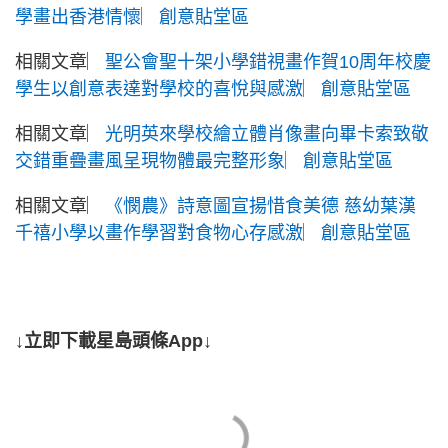
學畫出香港情懷︳創意貼堂區
相關文章︳
聖公會聖十架小學錯視畫作賀10周年校慶
學生以創意表達對學校的喜悅與感激︳創意貼堂區
相關文章︳
光明英來學校繪立體肖像畫向畢卡索致敬
交錯重疊畫風呈現物體最完整形象︳創意貼堂區
相關文章︳
《憫農》詩意圖宣揚惜食美德 慈幼葉漢
千禧小學以畫作學習對食物心存感激︳創意貼堂區
↓立即下載星島頭條App↓