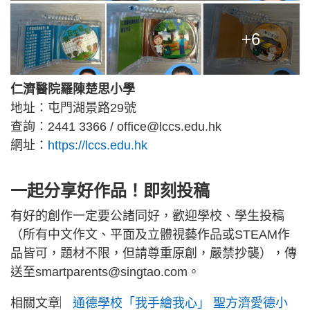
+6
仁濟醫院羅陳楚思小學
地址：屯門湖景路29號
查詢：2441 3366 /
office@lccs.edu.hk
網址：
https://lccs.edu.hk
一起分享好作品！即刻投稿
有好的創作一定要公諸同好，歡迎學校、學生投稿
（所有中文作文、平面及立體視藝作品或STEAM作
品皆可，題材不限，但請尊重原創，嚴禁抄襲），傳
送至
smartparents@singtao.com
。
相關文章︳
通德學校「我手繪我心」 聖方濟愛德小