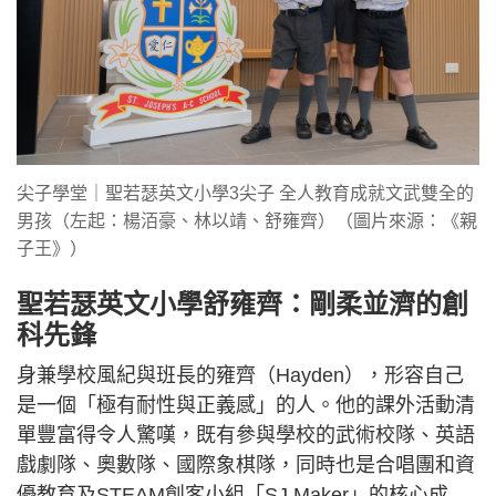
尖子學堂｜聖若瑟英文小學3尖子 全人教育成就文武雙全的
男孩（左起：楊洦豪、林以靖、舒雍齊）（圖片來源：《親
子王》）
聖若瑟英文小學舒雍齊：剛柔並濟的創
科先鋒
身兼學校風紀與班長的雍齊（Hayden），形容自己
是一個「極有耐性與正義感」的人。他的課外活動清
單豐富得令人驚嘆，既有參與學校的武術校隊、英語
戲劇隊、奧數隊、國際象棋隊，同時也是合唱團和資
優教育及STEAM創客小組「SJ Maker」的核心成