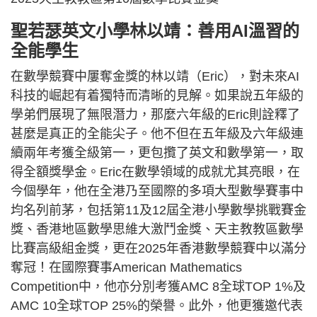
聖若瑟英文小學林以靖：善用AI溫習的
全能學生
在數學競賽中屢奪金獎的林以靖（Eric），對未來AI
科技的崛起有着獨特而清晰的見解。如果說五年級的
學弟們展現了無限潛力，那麼六年級的Eric則詮釋了
甚麼是真正的全能尖子。他不但在五年級及六年級連
續兩年考獲全級第一，更包攬了英文和數學第一，取
得全額獎學金。Eric在數學領域的成就尤其亮眼，在
今個學年，他在全港乃至國際的多項大型數學賽事中
均名列前茅，包括第11及12屆全港小學數學挑戰賽金
獎、香港地區數學思維大激鬥金獎、天主教教區數學
比賽高級組金獎，更在2025年香港數學競賽中以滿分
奪冠！在國際賽事American Mathematics
Competition中，他亦分別考獲AMC 8全球TOP 1%及
AMC 10全球TOP 25%的榮譽。此外，他更獲邀代表