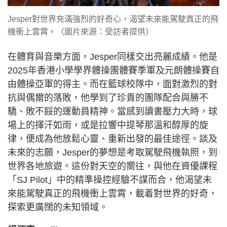
Jesper對世界充滿強烈的好奇心，渴望未來能駕駛真正的飛
機衝上雲霄。（圖片來源：受訪者提供）
在體育與音樂方面，Jesper同樣交出亮麗成績。他是
2025年香港小學學界體操團體賽季軍及元朗體操賽自
由體操亞軍的得主。而在籃球校隊中，面對激烈的對
抗與偶爾的落敗，他學到了珍貴的團隊配合與勝不
驕、敗不餒的運動員精神。當感到讀書壓力大時，球
場上的揮汗如雨，或是拉響中提琴那溫和醇厚的旋
律，便成為他放鬆心靈、重新出發的最佳途徑。談及
未來的志願，Jesper的夢想是考取駕駛飛機執照，到
世界各地旅遊。這份對天空的嚮往，與他在資優課程
「SJ Pilot」中的精準操控經驗不謀而合，他渴望未
來能駕駛真正的飛機衝上雲霄，載着對世界的好奇，
探索更廣闊的未知領域。