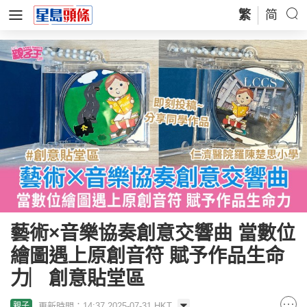
繁
简
藝術×音樂協奏創意交響曲 當數位
繪圖遇上原創音符 賦予作品生命
力︳創意貼堂區
更新時間：14:37 2025-07-31 HKT
親子