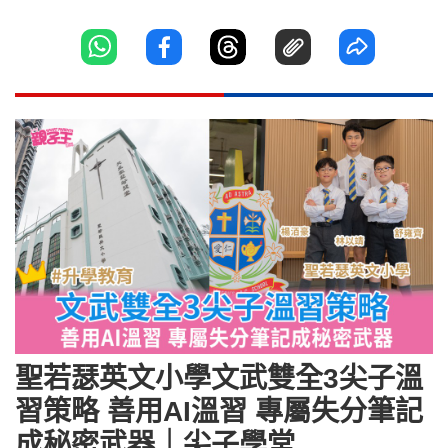
聖若瑟英文小學文武雙全3尖子溫
習策略 善用AI溫習 專屬失分筆記
成秘密武器｜尖子學堂