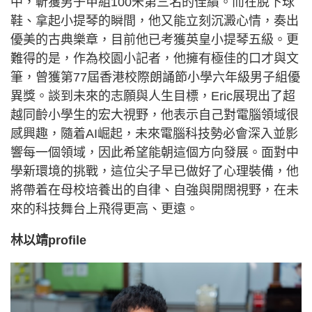
中，斬獲男子甲組100米第三名的佳績。而在脫下球
鞋、拿起小提琴的瞬間，他又能立刻沉澱心情，奏出
優美的古典樂章，目前他已考獲英皇小提琴五級。更
難得的是，作為校園小記者，他擁有極佳的口才與文
筆，曾獲第77屆香港校際朗誦節小學六年級男子組優
異獎。談到未來的志願與人生目標，Eric展現出了超
越同齡小學生的宏大視野，他表示自己對電腦領域很
感興趣，隨着AI崛起，未來電腦科技勢必會深入並影
響每一個領域，因此希望能朝這個方向發展。面對中
學新環境的挑戰，這位尖子早已做好了心理裝備，他
將帶着在母校培養出的自律、自強與開闊視野，在未
來的科技舞台上飛得更高、更遠。
林以靖profile