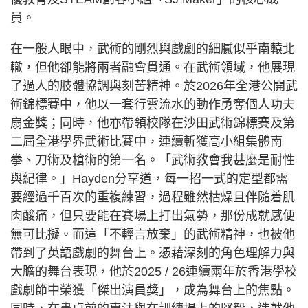
員。
在一般人眼中，武術的剛烈與戲劇的細膩似乎南轅北
轍，但他卻能將兩者融會貫通。在武術領域，他展現
了過人的肢體協調與刻苦精神。於2026年全港公開武
術錦標賽中，他以一套行雲流水的動作勇奪個人功夫
扇金獎；同時，他亦帶領校隊在沙田武術錦標賽及第
二屆全港學界武術比賽中，連續斬獲高小組集體南
拳、刀術及槍術的第一名。「武術教會我甚麼是耐性
與紀律。」Hayden分享道，每一招一式的定型都需
要經過千百次的重複練習，過程雖然枯燥且伴隨着肌
肉酸痛，但只要能在賽場上打出氣勢，那份成就感便
無可比擬。而這「不輕言放棄」的武術精神，也被他
帶到了英語戲劇的舞台上。憑藉深刻的角色理解力與
大膽的舞台表現，他於2025 / 26連續兩年於香港學校
戲劇節中榮獲「傑出演員獎」，成為舞台上的焦點。