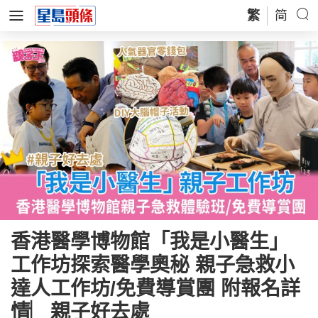
繁
简
香港醫學博物館「我是小醫生」
工作坊探索醫學奧秘 親子急救小
達人工作坊/免費導賞團 附報名詳
情︳親子好去處