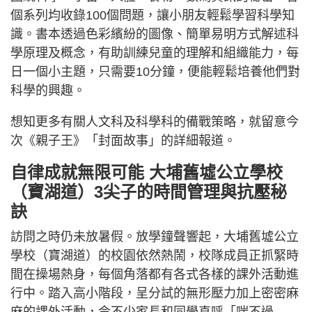
個系列均收錄100個問題，讓小朋友輕鬆學習科學知
識。書本透過色彩繽紛的圖像、簡單易明方式解述科
學原理及概念，有助訓練兒童的理解和組織能力，每
日一個小主題，只需要10分鐘，便能輕鬆培養他們對
科學的興趣。
想知更多有關人文科及科學科的備戰策略，就留意今
次《親子王》「封面故事」的詳細報道。
自律成就無限可能 大埔舊墟公立學校
（寶湖道）3尖子的時間管理與抗壓秘
訣
訪問之時仍未放暑假。放學鐘聲響起，大埔舊墟公立
學校（寶湖道）的校園依然熱鬧，校隊成員正抓緊時
間在操場熱身，每個角落都有各式各樣的課外活動進
行中。踏入高小階段，呈分試的無形壓力加上密密麻