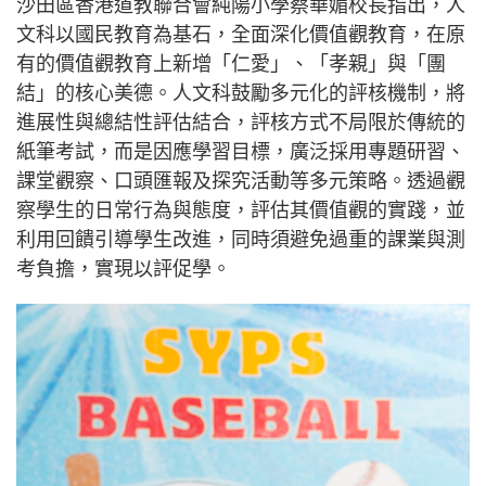
沙田區香港道教聯合會純陽小學蔡華媚校長指出，人
文科以國民教育為基石，全面深化價值觀教育，在原
有的價值觀教育上新增「仁愛」、「孝親」與「團
結」的核心美德。人文科鼓勵多元化的評核機制，將
進展性與總結性評估結合，評核方式不局限於傳統的
紙筆考試，而是因應學習目標，廣泛採用專題研習、
課堂觀察、口頭匯報及探究活動等多元策略。透過觀
察學生的日常行為與態度，評估其價值觀的實踐，並
利用回饋引導學生改進，同時須避免過重的課業與測
考負擔，實現以評促學。