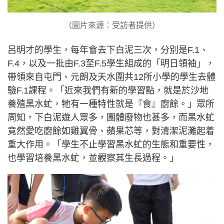
（圖片來源：受訪者提供）
呂明才的學生，每年會去下白泥三次，分別是F.1、
F.4，以及一批由F.3至F.5學生組成的「明日領袖」，
帶領來自屯門、元朗及天水圍共12所小學的學生去體
驗F.1課程。「近來我們有新的學習點，就是於沙地
養殖黑水虻，牠有一種特性就是『食』廚餘。」眾所
周知，下白泥遊人眾多，團體廢物也甚多，而黑水虻
竟然愛吃廚餘如雞翼骨、蘋果芯等，對清潔泥灘起着
重大作用。「學生不止學習黑水虻的生態和重要性，
也學習培養黑水虻，並觀察其生長過程。」