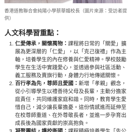
香港道教聯合會純陽小學蔡華媚校長（圖片來源：受訪者提
供）
人文科學習重點：
仁愛傳承，關懷萬物：
課程將日常的「關愛」擴
展為更深層的「仁愛」，以「克己復禮」作為主
軸，培養學生的內在修養與仁愛精神。學校鼓勵
學生在生活中實踐愛心，並透過參與社區活動、
義工服務及賣旗行動，身體力行地傳遞關懷。
百行孝為先，尊師且愛國：
新增「孝親」觀念，
從小引導學生以禮善待父母及長輩，主動分擔家
庭責任，共同維護家庭和諧。同時，教育學生愛
惜自己，減少讓長輩擔憂。這份情感進而延伸至
在校尊師重道、在外尊敬長者，並進一步孕育出
成長後為國家貢獻的崇高抱負。
凝聚團結，護校衛國：
課程積極培養學生「先公