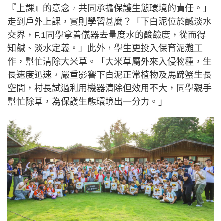
『上課』的意念，共同承擔保護生態環境的責任。」
走到戶外上課，實則學習甚麼？「下白泥位於鹹淡水
交界，F.1同學拿着儀器去量度水的酸鹼度，從而得
知鹹、淡水定義。」此外，學生更投入保育泥灘工
作，幫忙清除大米草。「大米草屬外來入侵物種，生
長速度迅速，嚴重影響下白泥正常植物及馬蹄蟹生長
空間，村長試過利用機器清除但效用不大，同學親手
幫忙除草，為保護生態環境出一分力。」