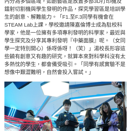
內分為多個區域，如創藝區是放置多部3D打印機及
鐳射切割機與學生發明的作品，探究學習區是培訓學
生的創意、解難能力。「F1.至F.3同學有機會在
STEAM Lab上課，學校邀請陳嘉倫博士成為駐校科
學家，他是一位擁有多項專利發明的科學家，最近與
學生探究及分享其專利發明『中藥面膜』呢。（女同
學一定特別開心）係呀係呀！（笑）」湯校長形容這
些饒有創意又有趣的研究，就算本來對科學科沒有太
多熱忱的學生，都會備受吸引。「同學有感實驗不是
想像中艱澀難明，自然會投入嘗試。」