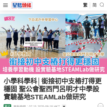
繁
简
小學科學科│銜接初中支樁打得更
穩固 聖公會聖西門呂明才中學設
實驗基地STEAMLab做研究
更新時間：07:15 2025-08-18 HKT
親子