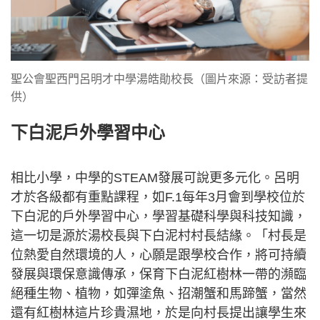
聖公會聖西門呂明才中學湯皓勛校長（圖片來源：受訪者提
供）
下白泥戶外學習中心
相比小學，中學的STEAM發展可說更多元化。呂明
才於各級都有重點課程，如F.1每年3月會到學校位於
下白泥的戶外學習中心，學習基礎科學與科技知識，
這一切是源於湯校長與下白泥村村長結緣。「村長是
位熱愛自然環境的人，心願是跟學校合作，將可持續
發展與環保意識傳承，保育下白泥紅樹林一帶的瀕臨
絕種生物、植物，如彈塗魚、招潮蟹和馬蹄蟹，當然
還有紅樹林這片珍貴濕地，於是向村長提出讓學生來