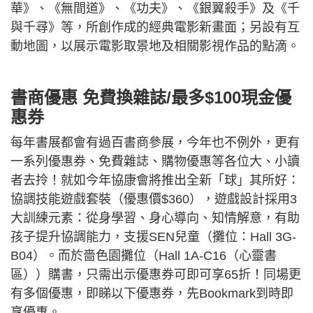
華》、《無間道》、《功夫》、《銀翼殺手》及《千
與千尋》等，所創作成的經典電影新畫面；另設有互
動地圖，以展示電影取景地及相關影視作品的點滴。
書商優惠 免費換雜誌/最多$100現金優
惠券
每年書展都會有過百書商參展，今年也不例外，更有
一系列優惠券、免費雜誌、購物優惠等各位大、小讀
者去拎！就如今年協康會將推出全新「球」其所好：
協調技能遊戲套裝（優惠價$360），遊戲設計採用3
大訓練元素：從身學習、身心導向、知情解意，有助
孩子提升協調能力，支援SEN兒童（攤位：Hall 3G-
B04）。而於嗇色園攤位（Hall 1A-C16（心靈書
區））購書，只需出示優惠券可即可享65折！同場更
有多個優惠，即睇以下優惠券，先Bookmark到時即
享優惠。