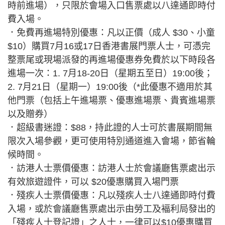
時前進場），只限於會場入口售票處以八達通即時付
費入場。
．免費再進場特別優惠：凡以正價（成人 $30、小童
$10）購買7月16或17日香港書展門票人士，可憑完
整票尾或現場派發的再進場優惠券免費於以下時段各
進場一次：1. 7月18-20日（星期五至日）19:00後；
2. 7月21日（星期一）19:00後（*此優惠不適用於其
他門票（包括上午進場票、優惠進場票、貴賓進場票
以及贈券）
．超級書迷證：$88，持此證的人士可於書展期間無
限次入場參觀，更可使用特別通道進入會場，節省輪
候時間。
．訪港人士票價優惠：訪港人士於會議廳售票處出示
有效旅遊證件，可以 $20優惠購買入場門票
．殘疾人士票價優惠：凡以殘疾人士八達通即時付費
入場，或於會議廳售票處出示由勞工及褔利局發出的
「殘疾人士登記證」之人士，一律可以$10優惠購買