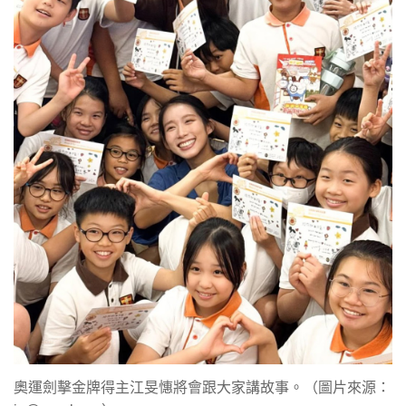
奧運劍擊金牌得主江旻憓將會跟大家講故事。（圖片來源：