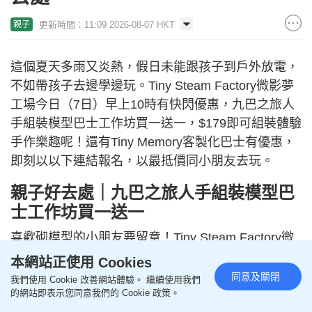
更新時間：11:09 2026-08-07 HKT
親子
這個夏天多雨又炎熱，假日未能跟孩子到戶外放電，
不如帶孩子去邊學邊玩。Tiny Steam Factory微影夢
工場今日（7日）早上10時有快閃優惠，九巴之旅人
手組裝模型巴士工作坊買一送一，$179即可組裝體驗
手作樂趣呢！還有Tiny Memory客製化巴士有優惠，
即刻以以下連結報名，以最抵價同小朋友去玩。
親子好去處｜九巴之旅人手組裝模型巴
士工作坊買一送一
喜歡砌模型的小朋友要留意！Tiny Steam Factory微
影夢工場的DIY人手組裝車仔/巴士工作坊可讓大、小
本網站正使用 Cookies
朋友親手組裝獨一無二車仔模型，有齊材料教學，就
同意及關閉
我們使用 Cookie 改善網站體驗。 繼續使用我們
連新手都可快速上手自己動手打造， 100%由你挑
的網站即表示您同意我們的 Cookie 政策。