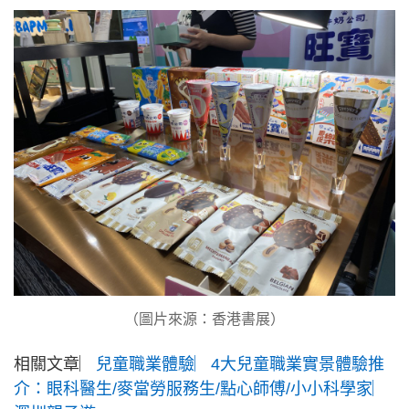
（圖片來源：香港書展）
相關文章︳
兒童職業體驗︳4大兒童職業實景體驗推
介：眼科醫生/麥當勞服務生/點心師傅/小小科學家︳