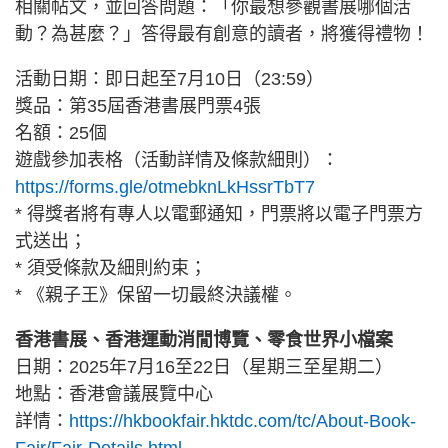
相關帖文，並回答問題：「你最想參觀書展哪個活
動？為甚麼？」答得最有創意的讀者，將獲得禮物！
活動日期：即日起至7月10日（23:59）
獎品：第35屆香港書展門票4張
名額：25個
遊戲參加表格（活動詳情及條款細則）：
https://forms.gle/otmebknLkHssrTbT7
* 得獎者將有專人以電郵通知，門票將以電子門票方
式送出；
* 須受條款及細則約束；
* 《親子王》保留一切最終決議權。
香港書展、香港運動消閒博覽、零食世界小檔案
日期：2025年7月16至22日（星期三至星期二）
地點：香港會議展覽中心
詳情：
https://hkbookfair.hktdc.com/tc/About-Book-