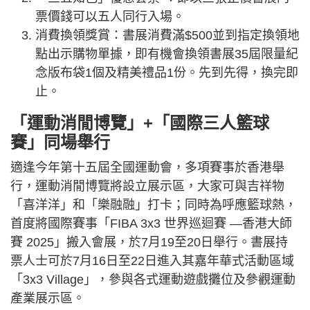
票價錢可以五人同行入場。
消費換領獎賞：書展消費滿$500並到指定換領地
點出示購物單據，即有機會換領書展35屆限量紀
念版布袋1個及精美禮品1份。先到先得，換完即
止。
「運動消閒博覽」+「國際三人籃球
賽」同場舉行
適逢今年第十五屆全國運動會，多項賽事於香港舉
行，運動消閒博覽將設立展示區，大家可與吉祥物
「喜洋洋」和「樂融融」打卡；同時為呼應籃球熱，
首度將國際賽事「FIBA 3x3 世界巡迴賽 —香港大師
賽 2025」搬入會展，於7月19至20日舉行。書展持
票人士可於7月16日至22日進入其嘉年華式活動區域
「3x3 Village」，參與各式運動遊戲攤位及參觀運動
產業展示區。