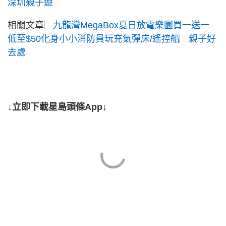
深圳親子遊
相關文章︳
九龍灣MegaBox夏日放電樂園買一送一
低至$50化身小小消防員玩充氣彈床/遙控船︳親子好
去處
↓立即下載星島頭條App↓