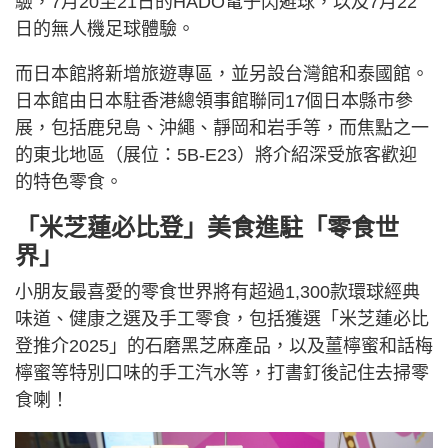
驗，7月20至21日的HADO電子閃避球，以及7月22
日的無人機足球體驗。
而日本館將新增旅遊專區，並另設台灣館和泰國館。
日本館由日本駐香港總領事館聯同17個日本縣市參
展，包括鹿兒島、沖繩、靜岡和岩手等，而焦點之一
的東北地區（展位：5B-E23）將介紹深受旅客歡迎
的特色零食。
「米芝蓮必比登」美食進駐「零食世
界」
小朋友最喜愛的零食世界將有超過1,300款環球經典
味道、健康之選及手工零食，包括獲選「米芝蓮必比
登推介2025」的石磨黑芝麻產品，以及薑檸蜜和話梅
檸蜜等特別口味的手工汽水等，打書釘後記住去掃零
食喇！