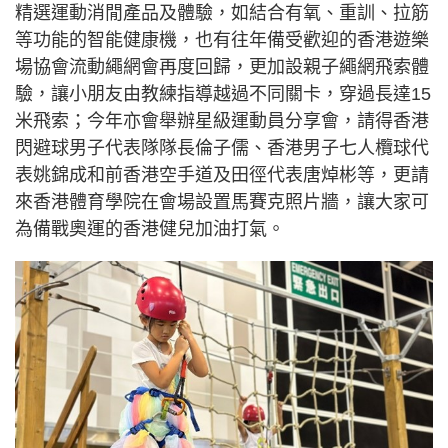
精選運動消閒產品及體驗，如結合有氧、重訓、拉筋
等功能的智能健康機，也有往年備受歡迎的香港遊樂
場協會流動繩網會再度回歸，更加設親子繩網飛索體
驗，讓小朋友由教練指導越過不同關卡，穿過長達15
米飛索；今年亦會舉辦星級運動員分享會，請得香港
閃避球男子代表隊隊長倫子儒、香港男子七人欖球代
表姚錦成和前香港空手道及田徑代表唐焯彬等，更請
來香港體育學院在會場設置馬賽克照片牆，讓大家可
為備戰奧運的香港健兒加油打氣。