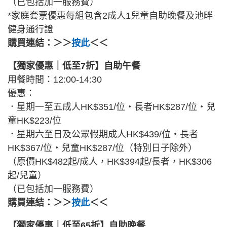
（已包括加一服務費）
*家庭套票優惠每組包含2成人1兒童自助晚餐及池畔
健身通行證
購買連結：＞＞
按此
＜＜
【獨家優惠｜低至7折】自助午餐
用餐時間：12:00-14:30
優惠：
．星期一至五成人HK$351/位・長者HK$287/位・兒
童HK$223/位
．星期六至日及公眾假期成人HK$439/位・長者
HK$367/位・兒童HK$287/位（特別日子除外）
（原價HK$482起/成人，HK$394起/長者，HK$306
起/兒童）
（已包括加一服務費）
購買連結：＞＞
按此
＜＜
【獨家優惠｜低至65折】自助晚餐