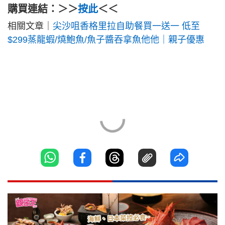
購買連結：＞＞
按此
＜＜
相關文章｜
尖沙咀香格里拉自助餐買一送一 低至
$299蒸龍蝦/燒鮑魚/魚子醬吞拿魚他他｜親子優惠