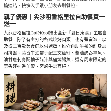
搶連結，快快入手跟小朋友去刷餐飽。
親子優惠｜尖沙咀香格里拉自助餐買一
送一
九龍香格里拉CaféKool推出全新「夏日東瀛」主題自
助餐，除了有主打的各式燒烤肉類，也有豐富海，以
及逾二百款美食鮮以供選擇。推介自助午餐的刺身壽
司拼盤、蒜香牛油帶子配三文魚籽、醬油醃吞拿魚、
油甘魚刺身配柚子醋汁與蒲燒鰻魚，還有周末限定的
蒜香迷迭香羊架、宮崎牛壽喜燒。