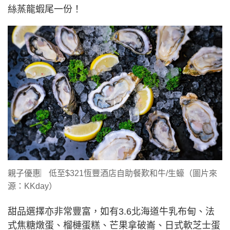
絲蒸龍蝦尾一份！
親子優惠︳低至$321恆豐酒店自助餐歎和牛/生蠔（圖片來
源：KKday）
甜品選擇亦非常豐富，如有3.6北海道牛乳布甸、法
式焦糖燉蛋、榴槤蛋糕、芒果拿破崙、日式軟芝士蛋