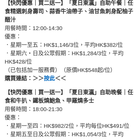
【快閃優惠｜買二送一】「夏日東瀛」自助午餐｜任
食精選刺身壽司、蒜香牛油帶子、油甘魚刺身配柚子
醋汁
用餐時間：12:00-14:30
優惠：
．星期一至五：HK$1,146/3位，平均HK$382/位
．星期六・日及公眾假期：HK$1,284/3位，平均
HK$428/位
（已包括加一服務費）（原價HK$548起/位）
購買連結：＞＞
按此
＜＜
【快閃優惠｜買一送一】「夏日東瀛」自助晚餐｜任
食和牛扒、鐵板燒鮑魚、甲羅燒多士
用餐時間：18:00-21:30
優惠：
．星期一至四：HK$982/2位，平均每位HK$491/位
．星期五至日及公眾假期：HK$1,054/3位，平均