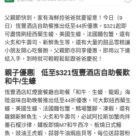
父親節快到，家有海鮮控爸爸就要留意！今日（9
日）恆豐酒店自助餐推出低至44折優惠，$321起即
可盡情刷紐西蘭生蠔、美國生蠔、法國麵包蟹，還有
火炙和牛壽司、新鮮魚生等，還有大量的甜品雪糕讓
小朋友開心吃餐飽，父親節亦同享優惠，即用以下連
結入手，到時就可輕輕鬆鬆跟爸爸慶祝！
親子優惠︳低至$321恆豐酒店自助餐歎
和牛/生蠔
恆豐酒店紅煙窗餐廳自助餐「和牛．生蠔．龍蝦」海
陸滋味自助晚餐推出低至44折優惠，可大歎紐西蘭生
蠔、美國生蠔、法國麵包蟹、鱈場蟹腳、凍蝦，還有
雜錦新鮮魚生、火炙和牛壽司，必試阿拉斯加蟹肉拌
番石榴沙律、鐵板即燒M7和牛西冷、板燒日式鰻
魚、豉油王虎蝦、蒜蓉牛油焗扇貝等，每位送蒜蓉粉