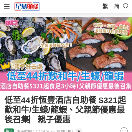
繁
简
低至44折恆豐酒店自助餐 $321起
歎和牛/生蠔/龍蝦、父親節優惠最
後召集︳親子優惠
更新時間：12:14 2025-06-09 HKT
親子