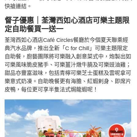
快搶連結。
督子優惠｜荃灣西如心酒店可樂主題限
定自助餐買一送一
荃灣西如心酒店Café Circles餐廳於今個夏天聯乘經
典汽水品牌，推出全新「C for Chill」可樂主題限定
自助餐，廚藝團隊將可樂融入創意菜式中，炮製出如
可樂風味脆皮豬手、可樂薑汁燉牛腩及可樂豉油雞；
甜品亦豐富滋味，包括青檸可樂芝士蛋糕及雲呢拿可
樂意式奶凍。自助晚餐更有海膽、紅蝦剌身、即席片
皮鴨，每位更可享半隻法式焗龍蝦呢！