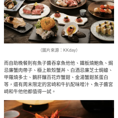
（圖片來源：KKday）
而自助晚餐則有魚子醬吞拿魚他他、鐵板燒鮑魚、焗
忌廉蟹肉帶子、極上軟殼蟹丼、白酒忌廉芝士焗蠔、
甲羅燒多士、鵝肝釀百花炸蟹鉗、金湯蟹鉗蒸蛋白
等，還有周末限定的宮崎和牛扒配味噌汁、魚子醬宮
崎和牛他他都值得一試。