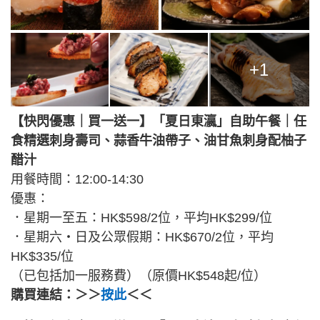
+1
【快閃優惠｜買一送一】「夏日東瀛」自助午餐｜任
食精選刺身壽司、蒜香牛油帶子、油甘魚刺身配柚子
醋汁
用餐時間：12:00-14:30
優惠：
．星期一至五：HK$598/2位，平均HK$299/位
．星期六・日及公眾假期：HK$670/2位，平均
HK$335/位
（已包括加一服務費）（原價HK$548起/位）
購買連結：＞＞
按此
＜＜