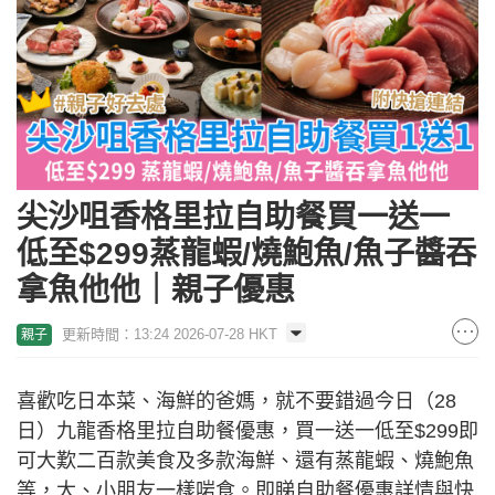
尖沙咀香格里拉自助餐買一送一
低至$299蒸龍蝦/燒鮑魚/魚子醬吞
拿魚他他｜親子優惠
更新時間：13:24 2026-07-28 HKT
親子
喜歡吃日本菜、海鮮的爸媽，就不要錯過今日（28
日）九龍香格里拉自助餐優惠，買一送一低至$299即
可大歎二百款美食及多款海鮮、還有蒸龍蝦、燒鮑魚
等，大、小朋友一樣啱食。即睇自助餐優惠詳情與快