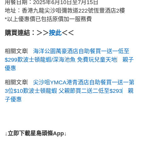
用餐日期：2025年6月10日至7月15日
地址：香港九龍尖沙咀彌敦道222號恆豐酒店2樓
*以上優惠價已包括原價加一服務費
購買連結：＞＞
按此
＜＜
相關文章︳
海洋公園萬豪酒店自助餐買一送一低至
$299歎波士頓龍蝦/深海池魚 免費玩兒童天地︳親子
優惠
相關文章︳
尖沙咀YMCA港青酒店自助餐買一送一第
3位$10歎波士頓龍蝦 父親節買二送二低至$293︳親
子優惠
↓立即下載星島頭條App↓