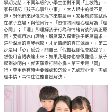
學期完結，不同年級的小學生面對不同「上坡路」，
家長謹記「孩子心事無小事」，大人眼中的微不足
道，對他們來說像天塌下來般嚴重，家長應該嘗試站
在孩子立場，與他同行。「習慣將同理心理解為『理
心同』；『理』即理解孩子行為和情緒背後的真正原
因，要運用冰山理論，層層深入探索孩子底層需求，
這些深層的自我觀感，才是情緒的真正源頭。」第二
步是用「心」感受，問自己「假如我係佢會點諗？」
然後用言語表達出來：如果我是你也會很難過；孩子
感到被明白，就更願意打開心扉。第三步是「同」
行，尊重他有時需要獨處和沉澱。先處理心情，再處
理事情，事情往往能自然解決。