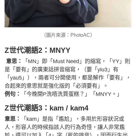
（圖片來源：PhotoAC）
Z世代潮語2：MNYY
意思：
「MN」即「Must Need」的縮寫，「YY」則
是「要有」的廣東話拼音縮寫，（要「yiu3」有
「yau5」），兩者可分開使用，都是解作「要有」，
合起來的意思就是強化版的「必須要有」。
例句：
「今晚開P洗唔洗買蛋糕？」「MNYY。」
Z世代潮語3：kam / kam4
意思：
「kam」是指「尷尬」，多用於形容狀況或
人，形容人的時候指該人的行為奇怪，讓人非常尷
尬，還可以加入「4」字（死的諧音），因而衍生出