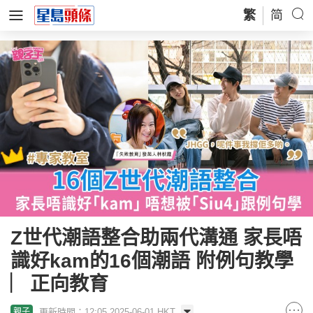
繁
简
Z世代潮語整合助兩代溝通 家長唔
識好kam的16個潮語 附例句教學
︳正向教育
更新時間：12:05 2025-06-01 HKT
親子