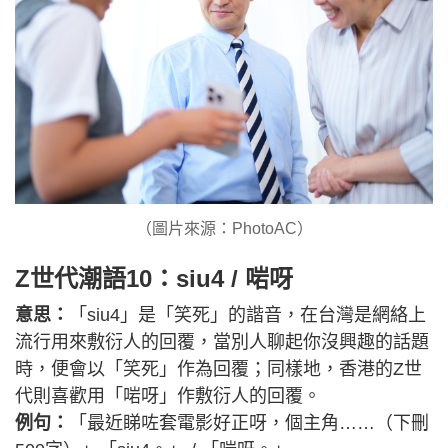
（圖片來源：PhotoAC）
Z世代潮語10：siu4 / 啱呀
意思：
「siu4」是「笑死」的諧音，在台灣是網絡上
流行用來敷衍人的回覆，當別人聊起你沒興趣的話題
時，便會以「笑死」作為回覆；同樣地，香港的Z世
代則喜歡用「啱呀」作敷衍人的回覆。
例句：
「最近睇咗套電影好正呀，個主角……（下刪