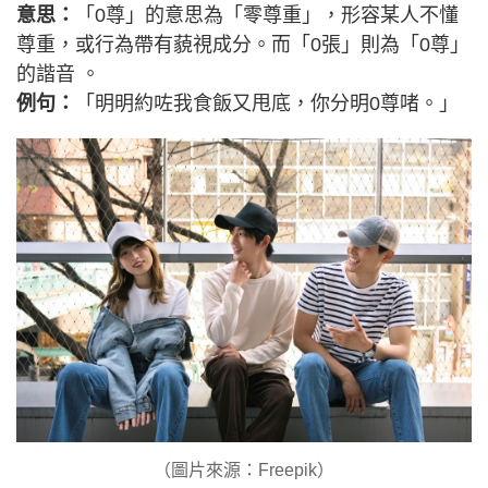
意思：
「0尊」的意思為「零尊重」，形容某人不懂
尊重，或行為帶有藐視成分。而「0張」則為「0尊」
的諧音 。
例句：
「明明約咗我食飯又甩底，你分明0尊啫。」
（圖片來源：Freepik）