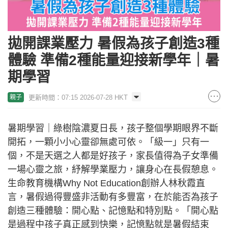
拋開課業壓力 暑假為孩子創造3種
體驗 準備2種能量迎接新學年｜暑
期學習
更新時間：07:15 2026-07-28 HKT
親子
暑期學習｜綠樹陰濃夏日長，孩子整個學期眼界不斷
開拓，一顆小小心靈卻無處可依。「級一」只有一
個，不是天選之人都是好孩子，家長值得為子女準備
一場心靈之旅，紓解學業壓力，讓身心在長假憩息。
生命教育機構Why Not Education創辦人林秋霞直
言，暑假過得豐盛非活動有多豐富，在於能否為孩子
創造三種體驗：開心點、記憶點和特別點。「開心點
是過程中孩子真正感到快樂，記憶點就是暑假結束