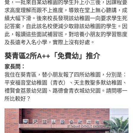
覺，一批來自某幼稚園的學生升上小三後，因課程要
求高度理解而跟不上進度，導致在堂上無心聽講，成
績大幅下滑。後來校長發現該幼稚園一向要求學生死
記答案，自此該名校便減少取錄該幼稚園的學生。因
此，報讀這些面試補習班，對培養小朋友的學習態度
及長遠考入名小學，實際上沒有好處。
葵青區2所A++「免費幼」推介
家長問：
我住在葵青區，替小朋友報了四所幼稚園，分別是：
平安福音堂幼稚園（青衣）、天主教聖多默幼稚園、
禮賢會荔景幼兒園、路德會青衣城幼兒園。請問哪一
所比較好？