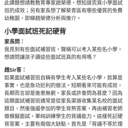
此課題想請教教育專家趙榮德，想知道究竟小學面試
班的成效；另有家長想了解葵青區有哪些優質的免費
幼稚園，即睇趙榮德分析與推介。
小學面試班死記硬背
家長問：
我見到有些面試補習班，聲稱可以考入某些名小學，
想請問讓孩子讀這些面試班真的有用嗎？
趙Sir答：
如果面試補習班自稱有學生考入某些名小學，就算是
事實，也是急功近利的做法。短期看來可能有成效，
長期而言卻是後患無窮。家長或許會問為甚麼？因為
這類面試補習班通常是從家長渠道收集某名校的面試
題目，然後強逼參加的學生背熟答案，再由補習老師
做模擬面試，單純訓練學生的背誦能力。這樣死記硬
背答案，主要有兩個大缺點。首先是「背誦不等於理