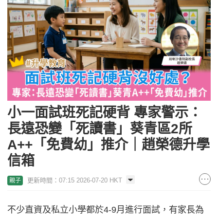
小一面試班死記硬背 專家警示：
長遠恐變「死讀書」葵青區2所
A++「免費幼」推介｜趙榮德升學
信箱
更新時間：07:15 2026-07-20 HKT
親子
不少直資及私立小學都於4-9月進行面試，有家長為