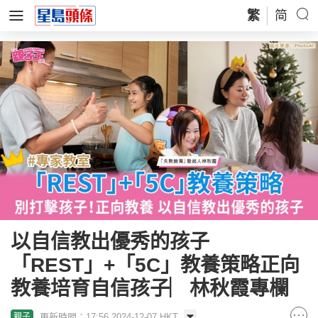
繁
简
以自信教出優秀的孩子
「REST」+「5C」教養策略正向
教養培育自信孩子︳林秋霞專欄
更新時間：17:56 2024-12-07 HKT
親子