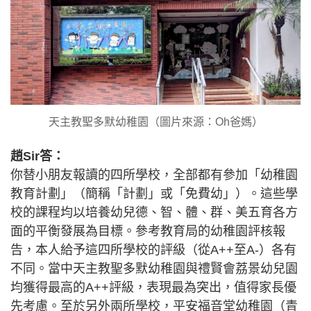
天主教聖多默幼稚園（圖片來源：Oh爸媽）
趙Sir答：
你替小朋友報讀的四所學校，全部都有參加「幼稚園
教育計劃」（簡稱「計劃」或「免費幼」）。這些學
校的課程均以培養幼兒德、智、體、群、美五育各方
面的平衡發展為目標。參考教育局的幼稚園評核報
告，本人給予這四所學校的評級（從A++至A-）各有
不同。當中天主教聖多默幼稚園與禮賢會荔景幼兒園
均獲得最高的A++評級，表現最為突出，值得家長優
先考慮。至於另外兩所學校，平安福音堂幼稚園（青