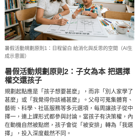
暑假活動規劃原則1：日程留白 給消化與反思的空間（AI生
成示意圖） ​
暑假活動規劃原則2：子女為本 把選擇
權交還孩子
規劃起點應是「孩子想要甚麼」，而非「別人家學了
甚麼」或「我覺得你該補甚麼」。父母可蒐集體育、
藝術、科學、社區服務等多元選項，每周讓孩子從中
擇一，連上課形式都參與討論。當孩子有決策權，內
在動機自然被點燃，孩子會從「被安排」轉為「我選
擇」，投入深度截然不同。