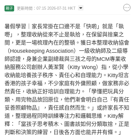
更新時間：07:15 2026-07-31 HKT
親子
暑假學習｜家長常掛在口邊不是「快啲」就是「執
嘢」，整理收納從來不止是執拾，在保留與捨棄之
間，更是一場梳理內在的整頓。獲日本整理收納協會
（Housekeeping Association）一級收納師及二級導
師認證，身兼企業副總裁與三孩之母的MCM專業收
納服務公司創辦人黃潔賢（Kitty Wong）指，從小學
收納能培養孩子秩序、責任心和自理能力。Kitty坦言
香港的孩子幸福，不少家庭有外傭照顧，做家務非必
然責任，收納正好培訓自理能力。「學懂把玩具分
類、用完物品放回原位，他們漸會明白自己『有責任
妥善照顧物品』，責任感自然而生。」或許家長不知
道，整理過程同時訓練專注力和邏輯思維，Kitty解
釋：「當孩子思考積木、圖書該如何分類取捨，正是
判斷和決策的練習，日後各方面也能井井有條。」