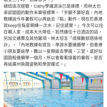
總結這次經驗，Cathy學識游泳已是達標，而林太也
承認囡囡的動作未算很標準。「手腳不算好直，內地
教練說今年暑假可以再返去『執』動作，現在於香港
就keep住每星期練一次水，記住感覺。」今次可以住
在親人家，成本大大降低，若然連住十日酒店的話，
另加交通費及其他雜項，林太坦言「成條數就唔係咁
計」。「內地教練有提及，學游水要連續學，但香港
小朋友要返學，難以一星期返去學兩、三堂，或好似
囡囡般連續學一個月，所以會看看接着的暑假，是否
再返廣州執靚姿勢和學習蝶式。」