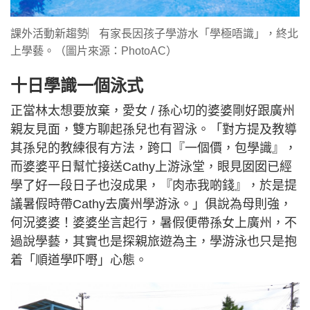
課外活動新趨勢︳有家長因孩子學游水「學極唔識」，終北
上學藝。（圖片來源：PhotoAC）
十日學識一個泳式
正當林太想要放棄，愛女 / 孫心切的婆婆剛好跟廣州
親友見面，雙方聊起孫兒也有習泳。「對方提及教導
其孫兒的教練很有方法，跨口『一個價，包學識』，
而婆婆平日幫忙接送Cathy上游泳堂，眼見囡囡已經
學了好一段日子也沒成果，『肉赤我啲錢』，於是提
議暑假時帶Cathy去廣州學游泳。」俱說為母則強，
何況婆婆！婆婆坐言起行，暑假便帶孫女上廣州，不
過說學藝，其實也是探親旅遊為主，學游泳也只是抱
着「順道學吓嘢」心態。