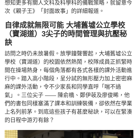
想知更多有關人文科及科學科的備戰策略，就留意今
次《親子王》「封面故事」的詳細報道。
自律成就無限可能 大埔舊墟公立學校
（寶湖道）3尖子的時間管理與抗壓秘
訣
訪問之時仍未放暑假。放學鐘聲響起，大埔舊墟公立
學校（寶湖道）的校園依然熱鬧，校隊成員正抓緊時
間在操場熱身，每個角落都有各式各樣的課外活動進
行中。踏入高小階段，呈分試的無形壓力加上密密麻
麻的課外活動，令不少家長和同學直呼「喘不過
氣」。三位尖子 —— 陳俞橋、鄭伊荍及廖俊晞，他
們的書包同樣塞滿了課本和訓練裝備，卻依然在學業
上名列前茅。到底這些孩子有甚麼秘訣，可以在緊湊
的日程中游刃有餘？