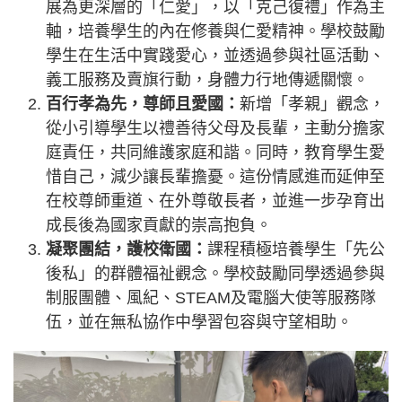
展為更深層的「仁愛」，以「克己復禮」作為主
軸，培養學生的內在修養與仁愛精神。學校鼓勵
學生在生活中實踐愛心，並透過參與社區活動、
義工服務及賣旗行動，身體力行地傳遞關懷。
百行孝為先，尊師且愛國：
新增「孝親」觀念，
從小引導學生以禮善待父母及長輩，主動分擔家
庭責任，共同維護家庭和諧。同時，教育學生愛
惜自己，減少讓長輩擔憂。這份情感進而延伸至
在校尊師重道、在外尊敬長者，並進一步孕育出
成長後為國家貢獻的崇高抱負。
凝聚團結，護校衛國：
課程積極培養學生「先公
後私」的群體福祉觀念。學校鼓勵同學透過參與
制服團體、風紀、STEAM及電腦大使等服務隊
伍，並在無私協作中學習包容與守望相助。