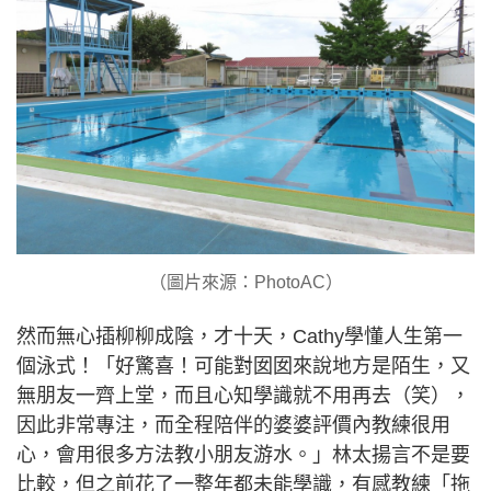
（圖片來源：PhotoAC）
然而無心插柳柳成陰，才十天，Cathy學懂人生第一
個泳式！「好驚喜！可能對囡囡來說地方是陌生，又
無朋友一齊上堂，而且心知學識就不用再去（笑），
因此非常專注，而全程陪伴的婆婆評價內教練很用
心，會用很多方法教小朋友游水。」林太揚言不是要
比較，但之前花了一整年都未能學識，有感教練「拖