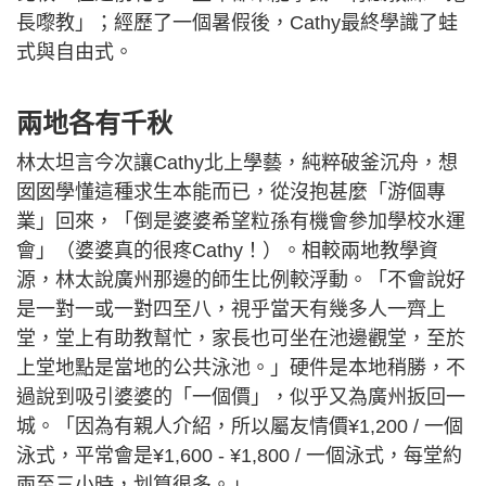
長嚟教」；經歷了一個暑假後，Cathy最終學識了蛙
式與自由式。
兩地各有千秋
林太坦言今次讓Cathy北上學藝，純粹破釜沉舟，想
囡囡學懂這種求生本能而已，從沒抱甚麼「游個專
業」回來，「倒是婆婆希望粒孫有機會參加學校水運
會」（婆婆真的很疼Cathy！）。相較兩地教學資
源，林太說廣州那邊的師生比例較浮動。「不會說好
是一對一或一對四至八，視乎當天有幾多人一齊上
堂，堂上有助教幫忙，家長也可坐在池邊觀堂，至於
上堂地點是當地的公共泳池。」硬件是本地稍勝，不
過說到吸引婆婆的「一個價」，似乎又為廣州扳回一
城。「因為有親人介紹，所以屬友情價¥1,200 / 一個
泳式，平常會是¥1,600 - ¥1,800 / 一個泳式，每堂約
兩至三小時，划算很多。」