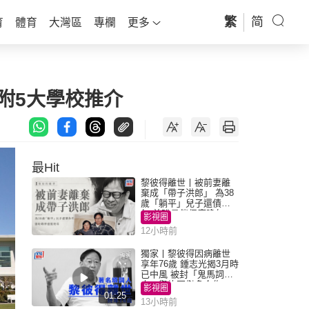
繁
简
育
體育
大灣區
專欄
更多
附5大學校推介
最Hit
黎彼得離世丨被前妻離
棄成「帶子洪郎」 為38
歲「躺平」兒子還債多
年 曾盼尋伴侶度晚年
影視圈
12小時前
獨家丨黎彼得因病離世
享年76歲 鍾志光揭3月時
已中風 被封「鬼馬詞
人」與許冠傑多合作
影視圈
01:25
13小時前