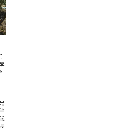
近
學
至
是
等
議
長