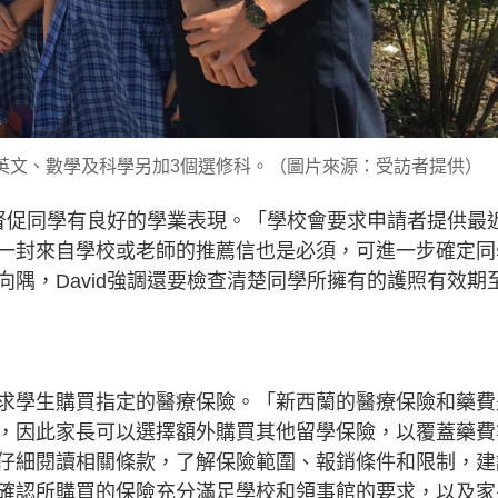
要修讀英文、數學及科學另加3個選修科。（圖片來源：受訪者提供）
要督促同學有良好的學業表現。「學校會要求申請者提供最
一封來自學校或老師的推薦信也是必須，可進一步確定同
隅，David強調還要檢查清楚同學所擁有的護照有效期
求學生購買指定的醫療保險。「新西蘭的醫療保險和藥費
，因此家長可以選擇額外購買其他留學保險，以覆蓋藥費
仔細閱讀相關條款，了解保險範圍、報銷條件和限制，建
確認所購買的保險充分滿足學校和領事館的要求，以及家