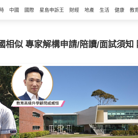
時
中國
國際
星島申訴王
財經
地產
生活
健康
教
相似 專家解構申請/陪讀/面試須知 