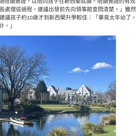
請陪讀簽證，以陪同孩子在新西蘭就讀。陪讀簽證的有效
家長處理這過程，建議出發前先向領事館查問清楚。」雖
個人建議孩子約10歲才到新西蘭升學較佳：「畢竟太年幼了
計。」