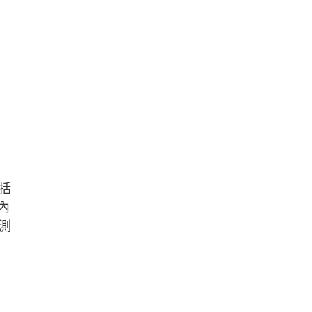
括
內
測