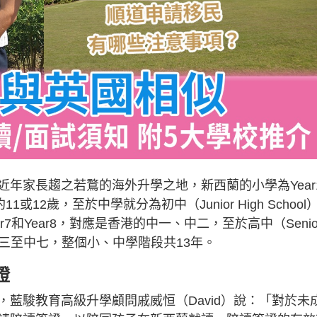
年家長趨之若鶩的海外升學之地，新西蘭的小學為Year
或12歲，至於中學就分為初中（Junior High School
括Year7和Year8，對應是香港的中一、中二，至於高中（Senio
，相當於中三至中七，整個小、中學階段共13年。
證
藍駿教育高級升學顧問戚威恒（David）說：「對於未