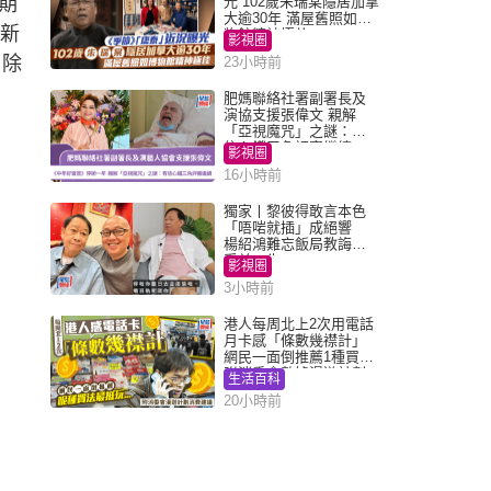
期
光 102歲朱瑞棠隱居加拿
大逾30年 滿屋舊照如博
然新
物館精神極佳
影視圈
，除
23小時前
肥媽聯絡社署副署長及
演協支援張偉文 親解
「亞視魔咒」之謎：有
信心鐵三角評審繼續
影視圈
16小時前
獨家丨黎彼得敢言本色
「唔啱就插」成絕響
楊紹鴻難忘飯局教誨：
受益一生
影視圈
3小時前
港人每周北上2次用電話
月卡感「條數幾襟計」
網民一面倒推薦1種買法
附消委會數據漫遊計劃
生活百科
消費提示
20小時前