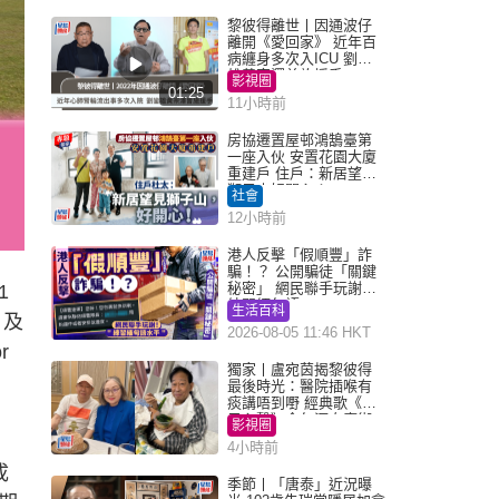
黎彼得離世丨因通波仔
離開《愛回家》 近年百
病纏身多次入ICU 劉鑾
雄黃宗澤曾施援手
影視圈
01:25
11小時前
房協遷置屋邨鴻鵠臺第
一座入伙 安置花園大廈
重建戶 住戶：新居望見
獅子山好開心！
社會
12小時前
港人反擊「假順豐」詐
騙！？ 公開騙徒「關鍵
秘密」 網民聯手玩謝：
1
練習緬甸語
生活百科
）及
2026-08-05 11:46 HKT
r
獨家丨盧宛茵揭黎彼得
最後時光：醫院插喉有
痰講唔到嘢 經典歌《浪
子心聲》金句源自廟街
影視圈
睇相佬
4小時前
成
季節丨「唐泰」近況曝