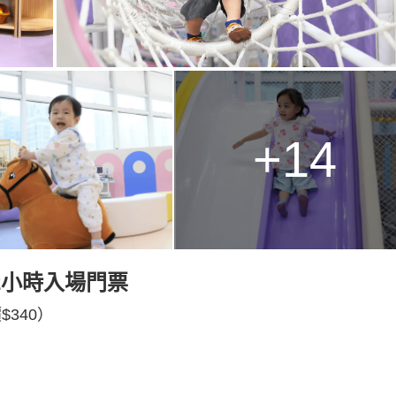
+14
園2小時入場門票
340）