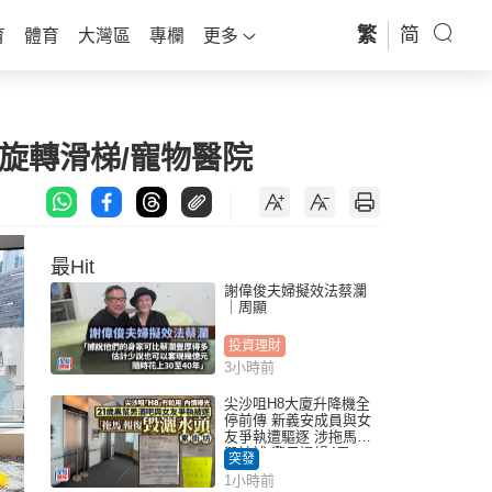
繁
简
育
體育
大灣區
專欄
更多
旋轉滑梯/寵物醫院
最Hit
謝偉俊夫婦擬效法蔡瀾
｜周顯
投資理財
3小時前
尖沙咀H8大廈升降機全
停前傳 新義安成員與女
友爭執遭驅逐 涉拖馬刑
毀被捕 警另通緝4男
突發
1小時前