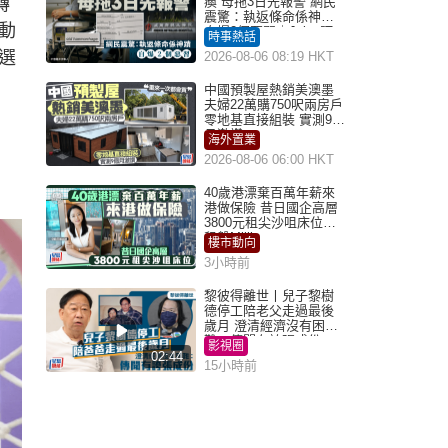
轉
瘓 母拖3日先報警 網民
震驚：執返條命係神蹟
動
自爆2個惡習｜Juicy叮
時事熱話
選
2026-08-06 08:19 HKT
中國預製屋熱銷美澳墨
夫婦22萬購750呎兩房戶
零地基直接組裝 實測9個
月激讚
海外置業
2026-08-06 06:00 HKT
40歲港漂棄百萬年薪來
港做保險 昔日國企高層
3800元租尖沙咀床位｜
租盤Million
樓市動向
3小時前
黎彼得離世丨兒子黎樹
德停工陪老父走過最後
歲月 澄清經濟沒有困
難：傳聞有誇張成份
影視圈
02:44
15小時前