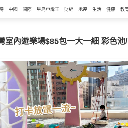
時
中國
國際
星島申訴王
財經
地產
生活
健康
教
室內遊樂場$85包一大一細 彩色池/