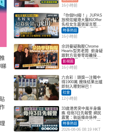
16小時前
「你個frd廢！」JUPAS
放榜炫耀港大醫科Offer
名校女生囂張留言惹眾
怒 醫學院澄清：宣稱
時事熱話
「40.5分獲錄取」不符事
16小時前
實｜Juicy叮
佘詩曼疑胸壓Chrome
Hearts型男老闆 俯身疑
跟對方背脊零距離接觸
推
網民驚呼：企側邊唔
影視圈
得？
即睇
16小時前
六合彩︱頭獎一注獨中
得1900萬 攪珠結果出爐
即刻入嚟對冧巴！
社會
貼
12小時前
作
33歲港男突中風半身癱
瘓 母拖3日先報警 網民
震驚：執返條命係神蹟
自爆2個惡習｜Juicy叮
理
時事熱話
2026-08-06 08:19 HKT