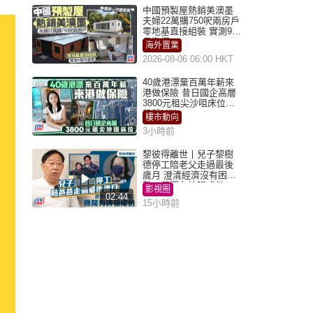
中國預製屋熱銷美澳墨
夫婦22萬購750呎兩房戶
零地基直接組裝 實測9個
月激讚
海外置業
2026-08-06 06:00 HKT
40歲港漂棄百萬年薪來
港做保險 昔日國企高層
3800元租尖沙咀床位｜
租盤Million
樓市動向
3小時前
黎彼得離世丨兒子黎樹
德停工陪老父走過最後
歲月 澄清經濟沒有困
難：傳聞有誇張成份
影視圈
02:44
15小時前