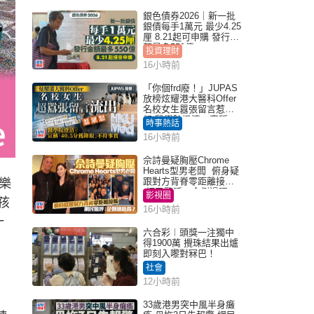
銀色債券2026｜新一批
銀債每手1萬元 最少4.25
厘 8.21起可申購 發行金
額最多550億
投資理財
16小時前
「你個frd廢！」JUPAS
放榜炫耀港大醫科Offer
名校女生囂張留言惹眾
怒 醫學院澄清：宣稱
時事熱話
「40.5分獲錄取」不符事
16小時前
實｜Juicy叮
佘詩曼疑胸壓Chrome
Hearts型男老闆 俯身疑
跟對方背脊零距離接觸
樂
網民驚呼：企側邊唔
影視圈
孩
得？
16小時前
一
六合彩︱頭獎一注獨中
得1900萬 攪珠結果出爐
即刻入嚟對冧巴！
社會
12小時前
33歲港男突中風半身癱