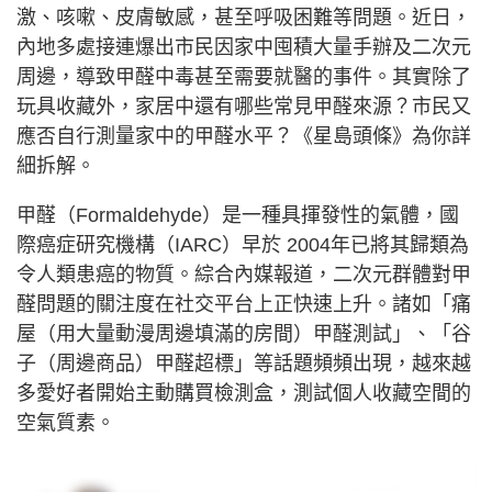
激、咳嗽、皮膚敏感，甚至呼吸困難等問題。近日，
內地多處接連爆出市民因家中囤積大量手辦及二次元
周邊，導致甲醛中毒甚至需要就醫的事件。其實除了
玩具收藏外，家居中還有哪些常見甲醛來源？市民又
應否自行測量家中的甲醛水平？《星島頭條》為你詳
細拆解。
甲醛（Formaldehyde）是一種具揮發性的氣體，國
際癌症研究機構（IARC）早於 2004年已將其歸類為
令人類患癌的物質。綜合內媒報道，二次元群體對甲
醛問題的關注度在社交平台上正快速上升。諸如「痛
屋（用大量動漫周邊填滿的房間）甲醛測試」、「谷
子（周邊商品）甲醛超標」等話題頻頻出現，越來越
多愛好者開始主動購買檢測盒，測試個人收藏空間的
空氣質素。