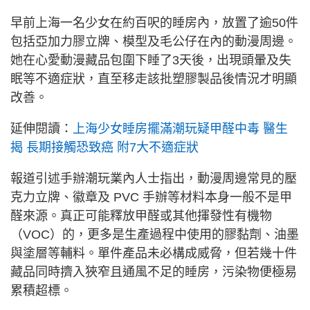
早前上海一名少女在約百呎的睡房內，放置了逾50件
包括亞加力膠立牌、模型及毛公仔在內的動漫周邊。
她在心愛動漫藏品包圍下睡了3天後，出現頭暈及失
眠等不適症狀，直至移走該批塑膠製品後情況才明顯
改善。
延伸閱讀：
上海少女睡房擺滿潮玩疑甲醛中毒 醫生
揭 長期接觸恐致癌 附7大不適症狀
報道引述手辦潮玩業內人士指出，動漫周邊常見的壓
克力立牌、徽章及 PVC 手辦等材料本身一般不是甲
醛來源。真正可能釋放甲醛或其他揮發性有機物
（VOC）的，更多是生產過程中使用的膠黏劑、油墨
與塗層等輔料。單件產品未必構成威脅，但若幾十件
藏品同時擠入狹窄且通風不足的睡房，污染物便極易
累積超標。