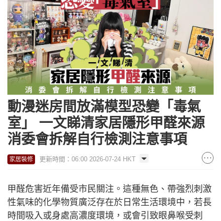
動漫迷房間放滿模型恐變「毒氣
室」 一文睇清家居隱形甲醛來源
消委會拆解自行檢測注意事項
更新時間：06:00 2026-07-24 HKT
家居裝修
甲醛危害近年備受市民關注。這種無色、帶強烈刺激
性氣味的化學物質廣泛存在於日常生活環境中，若長
時間吸入或身處高濃度環境，或會引致眼鼻喉受刺