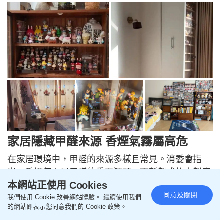
家居隱藏甲醛來源 香煙氣霧屬高危
在家居環境中，甲醛的來源多樣且常見。消委會指
出，香煙氣霧是甲醛的重要源頭；而新製成的木製產
本網站正使用 Cookies
品如地板和家具，以及部分布料（例如以防皺布料製
同意及關閉
我們使用 Cookie 改善網站體驗。 繼續使用我們
成的窗簾布）都有機會釋出較高濃度的甲醛。此外，
的網站即表示您同意我們的 Cookie 政策。
其所用的膠水、油漆、清漆、地板塗層、地氈、軟塑