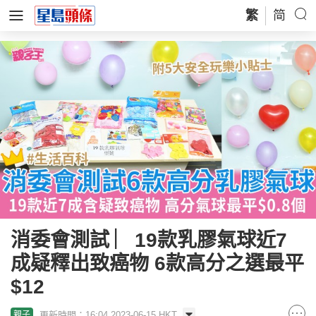
繁
简
消委會測試 ︳19款乳膠氣球近7
成疑釋出致癌物 6款高分之選最平
$12
更新時間：16:04 2023-06-15 HKT
親子