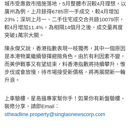
城市受惠救市措施落地，5月整體市況較4月理想，以
廣州為例，上月錄得6785宗一手成交，較4月增加
23%；深圳上月一、二手住宅成交合共錄10079宗，
較4月增加11.4%，為相隔14個月之後，成交量再度
突破1萬宗大關。
陳永傑又說，香港指數表現一枝獨秀，其中一個原因
是本港物業繼續發揮避險角色。由於有利因素不變，
而美伊戰事又有望結束，料香港指數將持續攀升，惟
步伐或會放慢，待市場接受新價格，將再展開新一輪
升浪。
上車驗樓，星島搵專家幫你手！如果你有新盤驗樓、
裝修分享，請即Email：
stheadline.property@singtaonewscorp.com