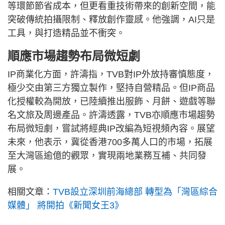
等環節節省成本，但更看重技術帶來的創新空間，能
突破傳統拍攝限制、釋放創作靈感。他強調，AI只是
工具，與打造精品並不衝突。
順應市場趨勢布局微短劇
IP商業化方面，許濤指，TVB對IP外放持審慎態度，
極少交由第三方獨立製作，堅持自營精品。但IP商品
化授權較為開放，已陸續推出服飾、月餅、遊戲等聯
名文旅及周邊產品。許濤透露，TVB亦順應市場趨勢
布局微短劇，嘗試將經典IP改編為短視頻內容。展望
未來，他表示，冀從香港700多萬人口的市場，拓展
至大灣區逾億的觀眾，實現兩地業務互補、共同發
展。
相關文章：
TVB設立深圳前海總部 轉型為「灣區綜合
媒體」 將開拍《新聞女王3》