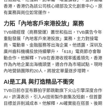
香港，香港仍為該公司核心總部及文化創意中心，原
有業務與崗位如常運作。
力拓「內地客戶來港投放」業務
TVB總經理（商務營運）蕭世和指出，TVB廣告今年
重點發展「內地客戶來港投放」業務，主力對接電
商、電動車、金融服務等出海企業。他透露，深圳及
廣州齒科機構投放持續攀升，「618」電商節亦會聯
動合作。他解釋，TVB在香港收視率遙遙領先，香港
作為內地企業出海橋頭堡，適合作為市場試點。現時
內地營銷團隊約20人，將按定單量逐步增聘。
AI是工具 與打造精品不衝突
TVB日前亦宣布夥拍字節跳動旗下火山引擎深度合作
AI，許濤表示，引入AI技術製作劇集及短劇，但首要
目標並非削減成本。他解釋，AI確實能在搭景、後期