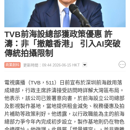
TVB前海設總部獲政策優惠 許
濤：非「撤離香港」 引入AI突破
傳統拍攝限制
更新時間：09:44 2026-06-15 HKT
商業創科
電視廣播（TVB，511）日前宣布於深圳前海啟用落
成總部，行政主席許濤接受訪問時詳解大灣區布局。
他表示，該公司已簽署意向書，於前海設立公司總部
及影視製作基地，當地提供租金減免、稅務優惠及拍
片補助等政策利好。他透露，以行政職能為主的前海
總部力爭今年內完成初步設立，製作基地則仍在物色
合適選址。他強調，此舉屬「增量擴容」，並非撤離