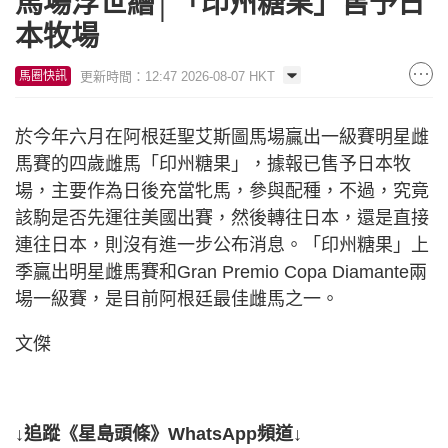
馬場浮世繪│「印州糖果」售予日
本牧場
更新時間：12:47 2026-08-07 HKT
馬圈快訊
於今年六月在阿根廷聖艾斯圖馬場贏出一級賽明星雌
馬賽的四歲雌馬「印州糖果」，據報已售予日本牧
場，主要作為日後充當牝馬，參與配種，不過，究竟
該駒是否先運往美國出賽，然後轉往日本，還是直接
連往日本，則沒有進一步公布消息。「印州糖果」上
季贏出明星雌馬賽和Gran Premio Copa Diamante兩
場一級賽，是目前阿根廷最佳雌馬之一。
文傑
↓追蹤《星島頭條》WhatsApp頻道↓