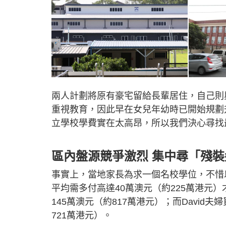
兩人計劃將原有豪宅留給長輩居住，自己則與
重視教育，因此早在女兒年幼時已開始規劃
立學校學費實在太高昂，所以我們決心尋找
區內盤源競爭激烈 集中尋「殘裝
事實上，當地家長為求一個名校學位，不惜以高價
平均需多付高達40萬澳元（約225萬港元）才能擠
145萬澳元（約817萬港元）；而David夫婦
721萬港元）。