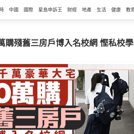
時
中國
國際
星島申訴王
財經
地產
生活
健康
教
0萬購殘舊三房戶博入名校網 慳私校