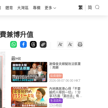
繁
简
育
體育
大灣區
專欄
更多
學費兼博升值
最Hit
謝偉俊夫婦擬效法蔡瀾
｜周顯
投資理財
2026-08-07 06:00 HKT
內地媽居港心得「不要
臉的人得到一切」！分
享3方面「豁出去」有著
數 網民：你好厲害
生活百科
13小時前