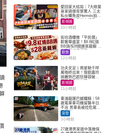
愛回家大結局｜7大綠葉
身家過億背景驚人 三太
私伙鱷魚皮Hermès拍劇
蘇姐原來是半山樓后
影視圈
10小時前
街坊酒樓推「平民價」
歎奢華盛宴！$9.8紅燒
BB鴿/$28開邊蒸龍蝦 3
大晚餐超值優惠
飲食
12小時前
功夫女足丨周星馳千呼
萬喚終出來！偕劉嘉玲
迪麗熱巴超狂陣容破天
讀
荒現身香港謝票
影視圈
港
11小時前
算
東涌龍運巴撼鐵騎｜58
歲電單車司機留醫半日
不治 男車長被控危駕今
早提堂
突發
3小時前
間價
27歲港男家道中落做保