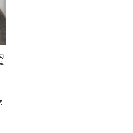
向
私
家
至