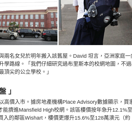
兩名女兒於明年搬入該舊屋。David 坦言，亞洲家庭一
升學路線。「我們仔細研究過布里斯本的校網地圖，不過
最頂尖的公立學校。」
盤 」
入市。據房地產機構Place Advisory數據顯示，買
進Mansfield High校網。該區樓價按年急升12.1%
買入的鄰區Wishart，樓價更爆升15.6%至128萬澳元（約