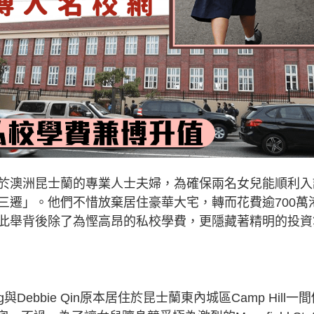
於澳洲昆士蘭的專業人士夫婦，為確保兩名女兒能順利入
三遷」。他們不惜放棄居住豪華大宅，轉而花費逾700萬
此舉背後除了為慳高昂的私校學費，更隱藏著精明的投資
Yang與Debbie Qin原本居住於昆士蘭東內城區Camp Hill一