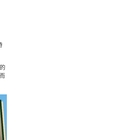
時
段的
而