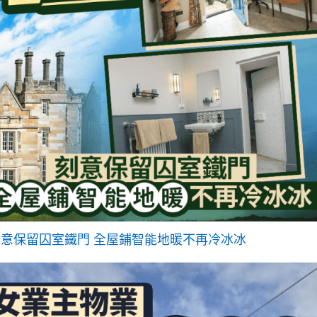
刻意保留囚室鐵門 全屋鋪智能地暖不再冷冰冰