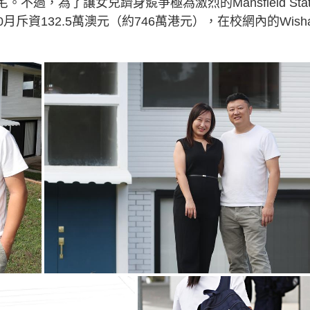
不過，為了讓女兒躋身競爭極為激烈的Mansfield Stat
0月斥資132.5萬澳元（約746萬港元），在校網內的Wisha