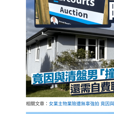
相關文章：
女業主物業險遭無辜強拍 竟因