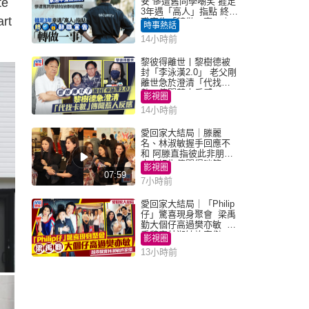
e
安 慘遭舊同學嘲笑 捱足
3年遇「高人」指點 終辭
rt
職宣告「轉做一事」｜
時事熱話
Juicy叮
14小時前
黎彼得離世丨黎樹德被
封「李泳漢2.0」 老父剛
離世急於澄清「代找卡
數」傳聞惹人反感
影視圈
14小時前
愛回家大結局｜滕麗
名、林淑敏握手回應不
和 阿滕直指彼此非朋友
大小姐指傳聞得啖笑
影視圈
07:59
7小時前
愛回家大結局｜「Philip
仔」驚喜現身聚會 梁禹
勤大個仔高過樊亦敏 超
乖黐實林淑敏許家傑
影視圈
13小時前