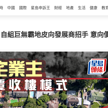
時
中國
國際
星島申訴王
財經
地產
生活
健康
教
 自組巨無霸地皮向發展商招手 意向