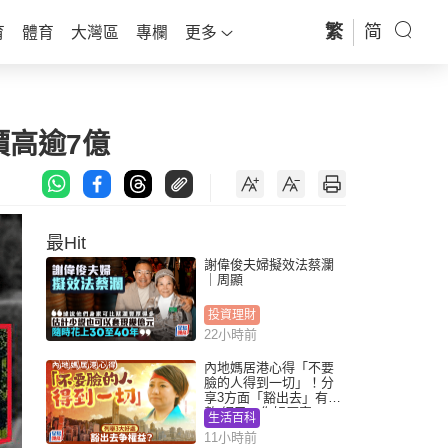
繁
简
育
體育
大灣區
專欄
更多
價高逾7億
最Hit
謝偉俊夫婦擬效法蔡瀾
｜周顯
投資理財
22小時前
內地媽居港心得「不要
臉的人得到一切」！分
享3方面「豁出去」有著
數 網民：你好厲害
生活百科
11小時前