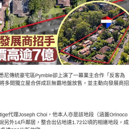
尼傳統豪宅區Pymble卻上演了一幕業主合作「反客為
，將多間獨立屋合併成巨無霸地盤放售，並主動向發展商招
。
ge代理Joseph Choi，他本人亦是該地段（涵蓋Orinoco 
他成功游說另外14戶鄰居，整合出佔地達1.72公頃的相連地段，