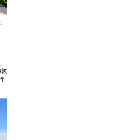
主
制
勢較
性