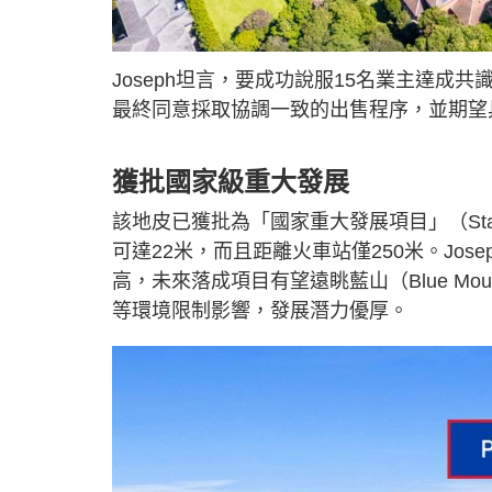
Joseph坦言，要成功說服15名業主達成
最終同意採取協調一致的出售程序，並期望
獲批國家級重大發展
該地皮已獲批為「國家重大發展項目」（State S
可達22米，而且距離火車站僅250米。Jos
高，未來落成項目有望遠眺藍山（Blue Mo
等環境限制影響，發展潛力優厚。