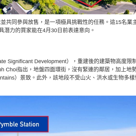
共識並共同參與放售，是一項極具挑戰性的任務。這15名業
具潛力的買家能在4月30日前表達意向。
ignificant Development），重建後的建築物高度限
eph Choi指出，地盤四面環街，沒有緊連的鄰居，加上地
untains）景致。此外，該地段不受山火、洪水或生物多樣