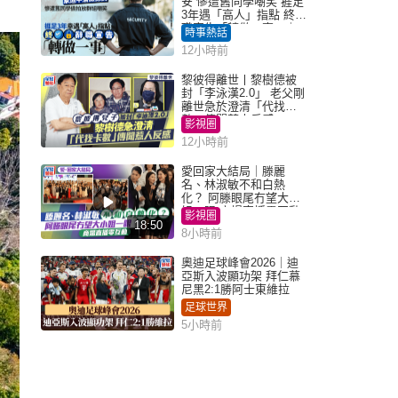
安 慘遭舊同學嘲笑 捱足
3年遇「高人」指點 終辭
職宣告「轉做一事」｜
時事熱話
Juicy叮
12小時前
黎彼得離世丨黎樹德被
封「李泳漢2.0」 老父剛
離世急於澄清「代找卡
數」傳聞惹人反感
影視圈
12小時前
愛回家大結局｜滕麗
名、林淑敏不和白熱
化？ 阿滕眼尾冇望大小
姐一眼 商場直播零互動
影視圈
18:50
8小時前
奧迪足球峰會2026｜迪
亞斯入波顯功架 拜仁慕
尼黑2:1勝阿士東維拉
足球世界
5小時前