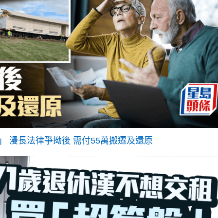
 漫長法律爭拗後 需付55萬搬遷及還原