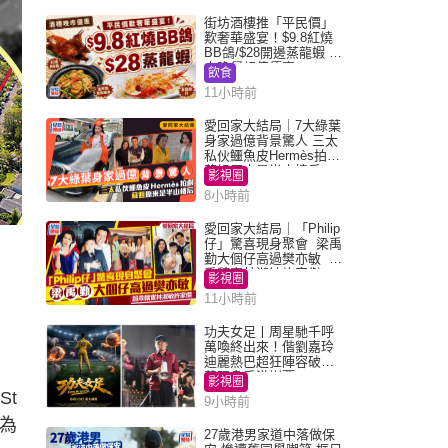
街坊酒樓推「平民價」
歎奢華盛宴！$9.8紅燒
BB鴿/$28開邊蒸龍蝦 3
大晚餐超值優惠
飲食
11小時前
愛回家大結局｜7大綠葉
身家過億背景驚人 三太
私伙鱷魚皮Hermès拍劇
蘇姐原來是半山樓后
影視圈
8小時前
愛回家大結局｜「Philip
仔」驚喜現身聚會 梁禹
勤大個仔高過樊亦敏 超
乖黐實林淑敏許家傑
影視圈
11小時前
功夫女足丨周星馳千呼
萬喚終出來！偕劉嘉玲
迪麗熱巴超狂陣容破天
荒現身香港謝票
影視圈
St
9小時前
成為
27歲港男家道中落做保