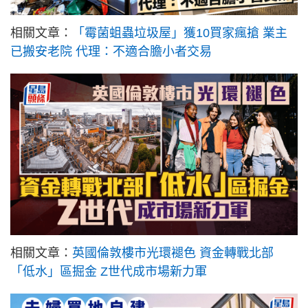
相關文章：
「霉菌蛆蟲垃圾屋」獲10買家瘋搶 業主
已搬安老院 代理：不適合膽小者交易
相關文章：
英國倫敦樓市光環褪色 資金轉戰北部
「低水」區掘金 Z世代成市場新力軍