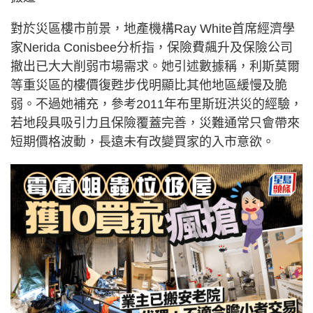
對於災區樓市前景，地產機構Ray White首席經濟學
家Nerida Conisbee分析指，保險費飆升及保險公司
撤出已大大削弱市場需求。她引述數據稱，利斯莫爾
等重災區的樓價復甦步伐明顯比其他地區緩慢及脆
弱。不過她補充，參考2011年布里斯班洪災的經驗，
若地段具吸引力且保險覆蓋完善，災難通常只會帶來
短期價格波動，長遠未有改變買家的入市意欲。