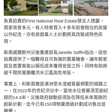
負責拍賣的First National Real Estate發言人透露，
買家背景多元，有人特意買入十多年前曾租住的房屋
以作紀念，亦有旅遊業人士計劃將其改裝成特色民
宿。
新南威爾斯州災後重建部長Janelle Saffin指出，這些
拍賣提供了一個難得且可負擔的置業機會，讓年輕家
庭及首置客能以極低成本獲得安居之所，同時有助將
逾千間房屋撤離洪水氾濫高危地區。
事實上，利斯莫爾是澳洲受水浸威脅最頻繁的城鎮之
一，在2022年的世紀洪災中，當地水位曾暴漲至創紀
錄的14.4米。災後政府啟動這項旨在降低未來風險的
創新計劃，迄今已有150項物業透過計劃成功售出並
搬遷。