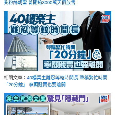
夠粉絲朝聖 曾開逾3000萬天價放售
相關文章：
40樓業主難忍等𨋢時間長 聲稱繁忙時間
「20分鐘」 寧願賤賣也要離開