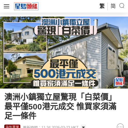
繁
简
澳洲小鎮獨立屋驚現「白菜價」
最平僅500港元成交 惟買家須滿
足一條件
更新時間：11:34 2026-03-23 HKT
海外置業