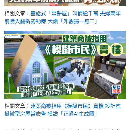
相關文章：
童話式「薑餅屋」叫價逾千萬 夫婦兩年
前購入翻新勢勁賺 大讚「外觀獨一無二」
相關文章：
建築商被指用《模擬市民》賣樓 設計虛
擬微型房屋當廣告 獲讚「正過AI生成圖」