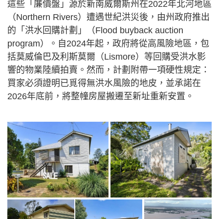
這些「廉價盤」源於新南威爾斯州在2022年北河地區
（Northern Rivers）遭遇世紀洪災後，由州政府推出
的「洪水回購計劃」（Flood buyback auction
program）。自2024年起，政府將從高風險地區，包
括莫威倫巴及利斯莫爾（Lismore）等回購受洪水影
響的物業陸續拍賣。然而，計劃附帶一項硬性規定：
買家必須證明已覓得無洪水風險的地皮，並承諾在
2026年底前，將整幢房屋搬遷至新址重新安置。