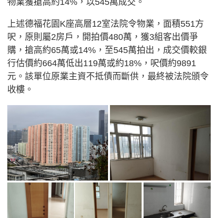
物業獲搶高約14%，以545萬成交。
上述德福花園K座高層12室法院令物業，面積551方
呎，原則屬2房戶，開拍價480萬，獲3組客出價爭
購，搶高約65萬或14%，至545萬拍出，成交價較銀
行估價約664萬低出119萬或約18%，呎價約9891
元。該單位原業主資不抵債而斷供，最終被法院頒令
收樓。