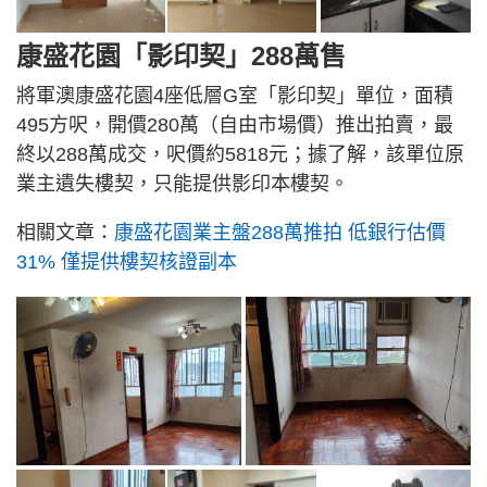
康盛花園「影印契」288萬售
將軍澳康盛花園4座低層G室「影印契」單位，面積
495方呎，開價280萬（自由市場價）推出拍賣，最
終以288萬成交，呎價約5818元；據了解，該單位原
業主遺失樓契，只能提供影印本樓契。
相關文章：
康盛花園業主盤288萬推拍 低銀行估價
31% 僅提供樓契核證副本