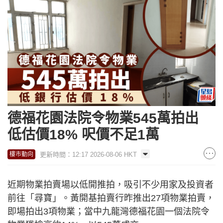
德福花園法院令物業545萬拍出
低估價18% 呎價不足1萬
更新時間：12:17 2026-08-06 HKT
樓市動向
近期物業拍賣場以低開推拍，吸引不少用家及投資者
前往「尋寶」。黃開基拍賣行昨推出27項物業拍賣，
即場拍出3項物業；當中九龍灣德福花園一個法院令