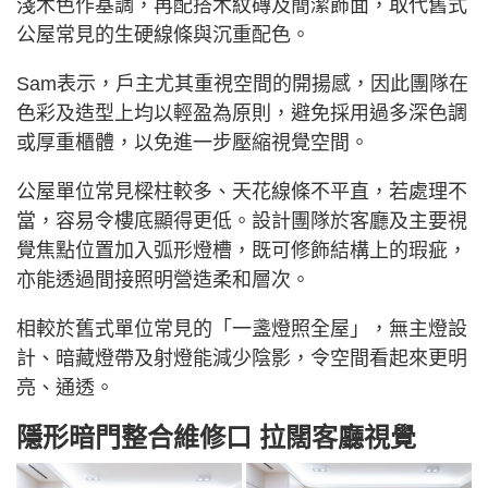
淺木色作基調，再配搭木紋磚及簡潔飾面，取代舊式
公屋常見的生硬線條與沉重配色。
Sam表示，戶主尤其重視空間的開揚感，因此團隊在
色彩及造型上均以輕盈為原則，避免採用過多深色調
或厚重櫃體，以免進一步壓縮視覺空間。
公屋單位常見樑柱較多、天花線條不平直，若處理不
當，容易令樓底顯得更低。設計團隊於客廳及主要視
覺焦點位置加入弧形燈槽，既可修飾結構上的瑕疵，
亦能透過間接照明營造柔和層次。
相較於舊式單位常見的「一盞燈照全屋」，無主燈設
計、暗藏燈帶及射燈能減少陰影，令空間看起來更明
亮、通透。
隱形暗門整合維修口 拉闊客廳視覺