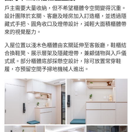
戶主需要大量收納，但不希望櫃體令空間變得沉重。
設計團隊於玄關、客廳及睡房加入訂造櫃，並透過隱
藏式手把、圓角收口及燈帶設計，減輕大面積櫃體帶
來的視覺壓力。
入屋位置以淺木色櫃體由玄關延伸至客飯廳，鞋櫃結
合換鞋凳、展示層架及隱藏燈帶，兼顧儲物與入戶儀
式感。部分櫃體底部採懸空設計，除可放置常穿鞋
履，亦預留空間予掃地機械人進出。