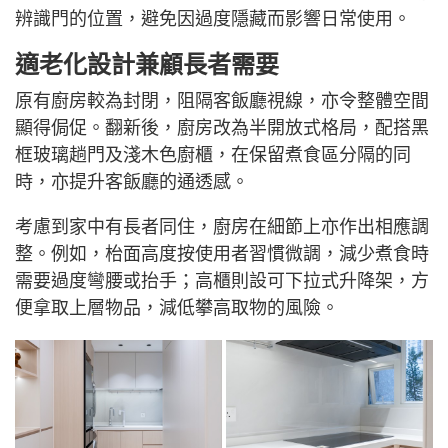
辨識門的位置，避免因過度隱藏而影響日常使用。
適老化設計兼顧長者需要
原有廚房較為封閉，阻隔客飯廳視線，亦令整體空間
顯得侷促。翻新後，廚房改為半開放式格局，配搭黑
框玻璃趟門及淺木色廚櫃，在保留煮食區分隔的同
時，亦提升客飯廳的通透感。
考慮到家中有長者同住，廚房在細節上亦作出相應調
整。例如，枱面高度按使用者習慣微調，減少煮食時
需要過度彎腰或抬手；高櫃則設可下拉式升降架，方
便拿取上層物品，減低攀高取物的風險。