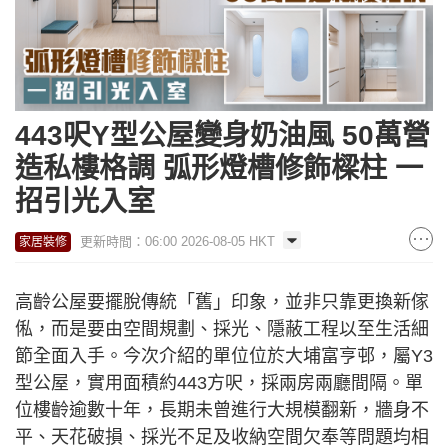
443呎Y型公屋變身奶油風 50萬營
造私樓格調 弧形燈槽修飾樑柱 一
招引光入室
更新時間：06:00 2026-08-05 HKT
家居裝修
高齡公屋要擺脫傳統「舊」印象，並非只靠更換新傢
俬，而是要由空間規劃、採光、隱蔽工程以至生活細
節全面入手。今次介紹的單位位於大埔富亨邨，屬Y3
型公屋，實用面積約443方呎，採兩房兩廳間隔。單
位樓齡逾數十年，長期未曾進行大規模翻新，牆身不
平、天花破損、採光不足及收納空間欠奉等問題均相