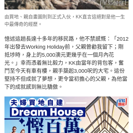
由買地、親自畫圖則到正式入伙，KK直言這絕對是他一生
中最傳奇的經歷。
憶述這趟長達十多年的移民路，他不禁感慨：「2012
年出發去Working Holiday前，父親曾勸我留下；剛
抵埗時，身上的5,000澳元更幾乎在一個月內花
光。」幸而憑着無比毅力，KK由當年的背包客，奮
鬥至今天有車有樓，親手築起3,000呎的大宅。這份
堅持不但成就了夢想，更令當初擔心的父親，為他當
下的成就感到無比驕傲。