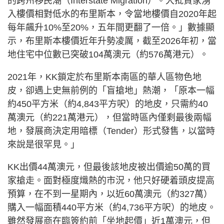
的跨州移民潮（Interstate Migration）。大批買家湧
入樓價相對低水的布里斯本，令當地樓價自2020年起
每年飆升10%至20%，五年間更翻了一倍。」數據顯
示，布里斯本樓價近年升勢凌厲，截至2026年初，當
地住宅中位數已突破104萬澳元（約576萬港元）。
2021年，KK鎖定於布里斯本南區的華人區物色地
皮，卻遇上史無前例的「盲搶地」熱潮，「原本一幅
約450平方米（約4,843平方呎）的地皮，只需約40
萬澳元（約221萬港元），但當時區內僅剩最後兩幅
地，發展商決定用暗標（Tender）形式發售，以當時
來說是很罕見。」
KK出價44萬澳元，但最後該地皮被出價逾50萬的買
家搶走。面對極度熾熱的市況，他只好硬着頭皮提高
預算，在不到一星期內，以近60萬澳元（約327萬）
購入一幅面積440平方米（約4,736平方呎）的地皮。
雖然發展商在臨簽約前「坐地起價」近1萬澳元，但