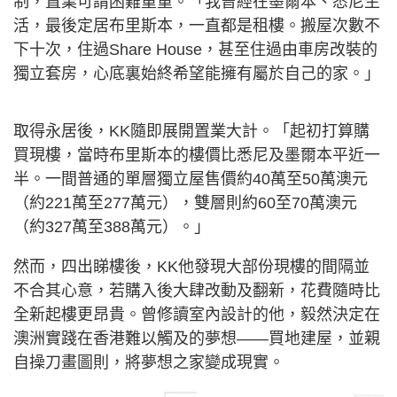
制，置業可謂困難重重。「我曾經在墨爾本、悉尼生
活，最後定居布里斯本，一直都是租樓。搬屋次數不
下十次，住過Share House，甚至住過由車房改裝的
獨立套房，心底裏始終希望能擁有屬於自己的家。」
取得永居後，KK隨即展開置業大計。「起初打算購
買現樓，當時布里斯本的樓價比悉尼及墨爾本平近一
半。一間普通的單層獨立屋售價約40萬至50萬澳元
（約221萬至277萬元），雙層則約60至70萬澳元
（約327萬至388萬元）。」
然而，四出睇樓後，KK他發現大部份現樓的間隔並
不合其心意，若購入後大肆改動及翻新，花費隨時比
全新起樓更昂貴。曾修讀室內設計的他，毅然決定在
澳洲實踐在香港難以觸及的夢想——買地建屋，並親
自操刀畫圖則，將夢想之家變成現實。