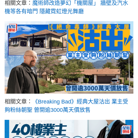
相關文章：
魔術師改造夢幻「機關屋」 牆壁及汽水
機等各有暗門 隱藏霓虹燈光舞廳
相關文章：
《Breaking Bad》經典大屋沽出 業主受
夠粉絲朝聖 曾開逾3000萬天價放售