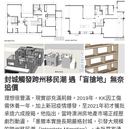
封城觸發跨州移民潮 遇「盲搶地」無奈
追價
理想很豐滿，現實卻充滿荊棘。2019年，KK因工傷
需休養一年，加上新冠疫情爆發，至2021年初才獲批
承造六成按揭。他指出，當時澳洲房地產市場正經歷
劇烈動盪，「墨爾本實施長期嚴格封城，引發大規模