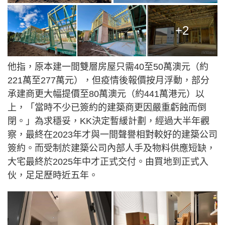
+2
他指，原本建一間雙層房屋只需40至50萬澳元（約
221萬至277萬元），但疫情後報價按月浮動，部分
承建商更大幅提價至80萬澳元（約441萬港元）以
上，「當時不少已簽約的建築商更因嚴重虧蝕而倒
閉。」為求穩妥，KK決定暫緩計劃，經過大半年觀
察，最終在2023年才與一間聲譽相對較好的建築公司
簽約。而受制於建築公司內部人手及物料供應短缺，
大宅最終於2025年中才正式交付。由買地到正式入
伙，足足歷時近五年。