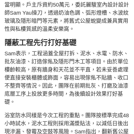
當明顯。戶主斥資約50萬元，委託麗駿室內設計設計
師Sam Yau操刀，透過奶油色調、弧形燈槽、水波紋
玻璃及隱形暗門等元素，將舊式公屋蛻變成兼具實用
性與私樓質感的溫柔安樂窩。
隱蔽工程先行打好基礎
Sam表示，工程涵蓋全屋打拆、泥水、水電、防水、
批灰油漆、訂造傢俬及隱形門木工等項目。由於單位
樓齡較高，原有牆身和天花並不平直，若未妥善處理
便直接安裝櫃體或飾面，容易出現傢俬不貼牆、收口
不整齊等情況。因此，團隊在前期批灰、打磨及油漆
底層工序上投放更多時間，為後續設計效果打好基
礎。
浴室防水同樣是今次工程的重點。團隊按標準完成48
小時試水，泥水工程則採用滿漿貼法，以減低日後出
現滲漏、發霉及空鼓等風險。Sam指出，翻新舊公屋