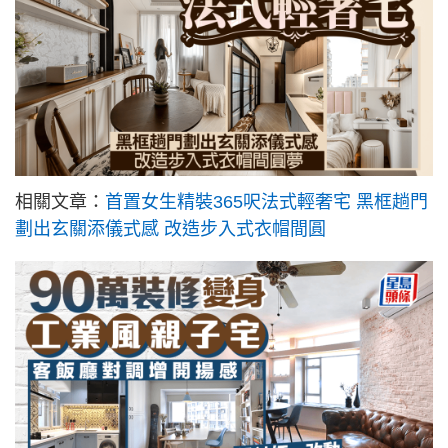
相關文章：
首置女生精裝365呎法式輕奢宅 黑框趟門
劃出玄關添儀式感 改造步入式衣帽間圓