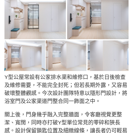
Y型公屋常設有公家排水渠和維修口，基於日後檢查
及維修需要，不能完全封死；但若長期外露，又容易
破壞整體觀感。今次設計團隊特意以隱形門設計，將
浴室門及公家渠道門整合同一飾面之中。
關上後，門身幾乎融入完整牆面，令客廳視覺更整
潔、寬闊，同時亦打破Y型單位常見的零碎和狹長
感。設計保留鎖匙位置及細緻線條，讓長者仍可輕易