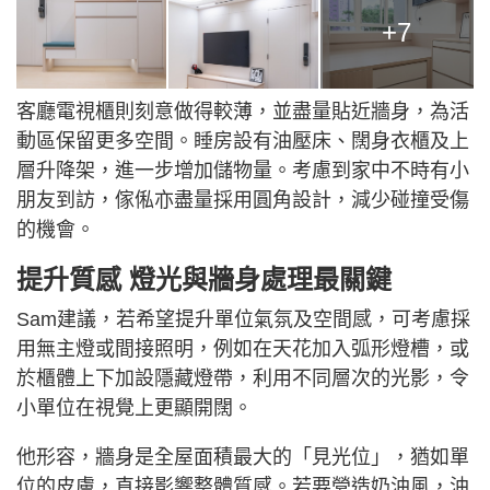
+7
客廳電視櫃則刻意做得較薄，並盡量貼近牆身，為活
動區保留更多空間。睡房設有油壓床、闊身衣櫃及上
層升降架，進一步增加儲物量。考慮到家中不時有小
朋友到訪，傢俬亦盡量採用圓角設計，減少碰撞受傷
的機會。
提升質感 燈光與牆身處理最關鍵
Sam建議，若希望提升單位氣氛及空間感，可考慮採
用無主燈或間接照明，例如在天花加入弧形燈槽，或
於櫃體上下加設隱藏燈帶，利用不同層次的光影，令
小單位在視覺上更顯開闊。
他形容，牆身是全屋面積最大的「見光位」，猶如單
位的皮膚，直接影響整體質感。若要營造奶油風，油