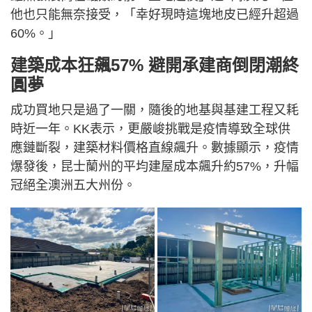
他也只能無奈接受，「幸好現時這塊地皮已經升超過
60%。」
建築成本狂飆57% 避開承建商倒閉潮終
圓夢
成功買地只是過了一關，隨後的地基與基建工程又耗
時近一年。KK表示，更嚴峻挑戰是疫情導致全球供
應鏈斷裂，建築材料價格直線飆升。數據顯示，疫情
爆發後，昆士蘭州的平均建屋成本飆升約57%，升幅
冠絕全澳洲五大州份。