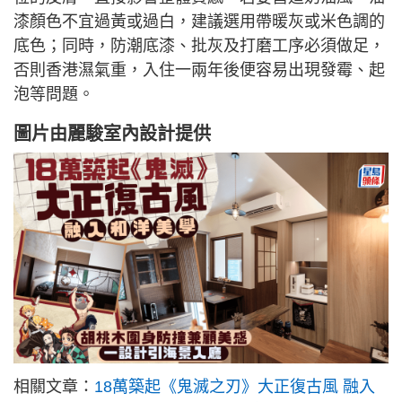
漆顏色不宜過黃或過白，建議選用帶暖灰或米色調的
底色；同時，防潮底漆、批灰及打磨工序必須做足，
否則香港濕氣重，入住一兩年後便容易出現發霉、起
泡等問題。
圖片由
麗駿室內設計
提供
相關文章：
18萬築起《鬼滅之刃》大正復古風 融入