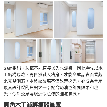
Sam指出，玻璃不能直接嵌入水泥牆，因此需先以木
工結構包邊，再自然融入牆身，才能令成品表面看起
來完整俐落。水波紋玻璃不但改善採光，亦成為全屋
最具設計感的焦點之一；配合奶油色飾面與柔和燈
光，令舊公屋展現近似私樓的細膩質感。
圓角木工減輕櫃體量感