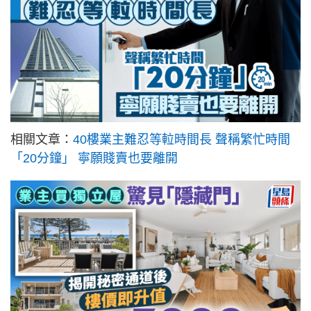
相關文章：
40樓業主難忍等𨋢時間長 聲稱繁忙時間
「20分鐘」 寧願賤賣也要離開