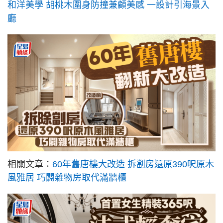
和洋美學 胡桃木圍身防撞兼顧美感 一設計引海景入
廳
相關文章：
60年舊唐樓大改造 拆劏房還原390呎原木
風雅居 巧闢雜物房取代滿牆櫃