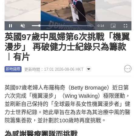
Remaining
-
0:13
Loaded
:
Pause
Unmute
Picture-
Fullscr
100.00%
in-
Picture
英國97歲中風婦第6次挑戰「機翼
Time
漫步」 再破健力士紀錄只為籌款
︱有片
更新時間：17:01 2026-08-06 HKT
即時國際
英國97歲老婦人布羅梅奇（Betty Bromage）近日第
六次完成「機翼漫步」（Wing Walking）極限運動，
並刷新自己保持的「全球最年長女性機翼漫步者」健
力士世界紀錄。她此舉旨在為去年為其治療中風的醫
院籌集善款，並計劃於100歲時再度挑戰。
為感謝醫療團隊而挑戰