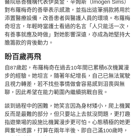
醫院慈善機構代表伊莫金．辛姆斯（Imogen Sims）
對布羅梅奇的善舉表示感激，並指出這筆捐款將用於
添置醫療設備，改善患者與醫護人員的環境。布羅梅
奇坦言，年輕時當護士看過的名言「人只能活一次，
有善事就應及時做」對她影響深遠，亦成為她堅持大
膽籌款的背後動力。
盼百歲再飛
自87歲起，布羅梅奇在過去10年間已累積6次機翼漫
步的經驗。她坦言，隨著年紀增長，自己已無法駕駛
且視力轉差，若不找些事情做會容易感到沮喪與無
聊，因此希望在能力範圍內繼續挑戰自我。
談到過程中的困難，她笑言因為身材矮小，爬上機翼
反而是最難的部分，但只要站上去就沒問題，更打趣
指遊樂場的設施比機翼漫步更可怕。心態積極的她更
興奮地透露，打算在兩年半後、即自己滿100歲時，