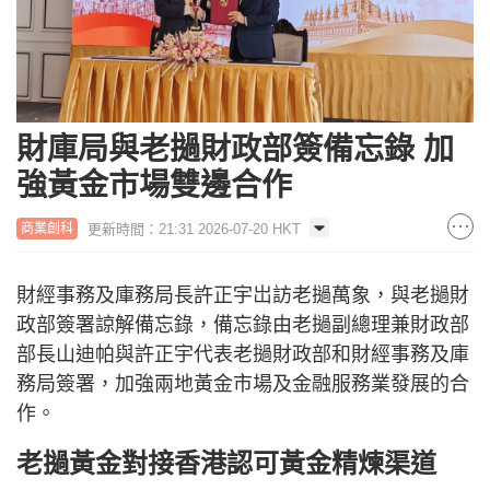
財庫局與老撾財政部簽備忘錄 加
強黃金市場雙邊合作
更新時間：21:31 2026-07-20 HKT
商業創科
財經事務及庫務局長許正宇岀訪老撾萬象，與老撾財
政部簽署諒解備忘錄，備忘錄由老撾副總理兼財政部
部長山迪帕與許正宇代表老撾財政部和財經事務及庫
務局簽署，加強兩地黃金市場及金融服務業發展的合
作。
老撾黃金對接香港認可黃金精煉渠道