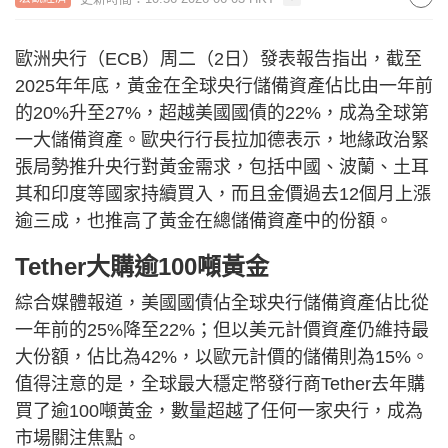
歐洲央行（ECB）周二（2日）發表報告指出，截至
2025年年底，黃金在全球央行儲備資產佔比由一年前
的20%升至27%，超越美國國債的22%，成為全球第
一大儲備資產。歐央行行長拉加德表示，地緣政治緊
張局勢推升央行對黃金需求，包括中國、波蘭、土耳
其和印度等國家持續買入，而且金價過去12個月上漲
逾三成，也推高了黃金在總儲備資產中的份額。
Tether大購逾100噸黃金
綜合媒體報道，美國國債佔全球央行儲備資產佔比從
一年前的25%降至22%；但以美元計價資產仍維持最
大份額，佔比為42%，以歐元計價的儲備則為15%。
值得注意的是，全球最大穩定幣發行商Tether去年購
買了逾100噸黃金，數量超越了任何一家央行，成為
市場關注焦點。