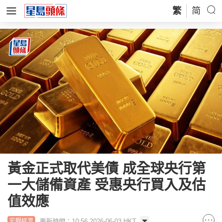
繁
简
黃金正式取代美債 成全球央行第
一大儲備資產 受惠央行買入及估
值效應
更新時間：10:56 2026-06-03 HKT
宏觀經濟