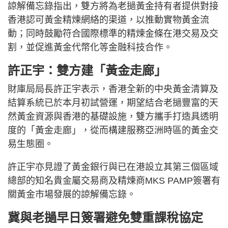
諒解備忘錄指出，雙方將為老撾黃金持有者提供對接
香港認可黃金精煉網絡的渠道，以推動實物黃金流
動；同時鼓勵符合國際標準的精煉金條在港交易及交
割，並促進黃金代幣化等金融科技合作。
許正宇：雙方建「黃金走廊」
財庫局局長許正宇表示，香港全新的中央黃金清算及
結算系統已於本月初試營運，期望結合老撾豐富的天
然黃金資源與香港的基礎設施，雙方攜手打造具透明
度的「黃金走廊」，從而構建服務亞洲時區的黃金交
易生態圈。
許正宇亦見證了黃金銀行與已在港設立其第三個區域
總部的知名貴金屬交易商及精煉商MKS PAMP簽署有
關黃金市場發展的諒解備忘錄。
冀與老撾早日簽署避免雙重課稅協定