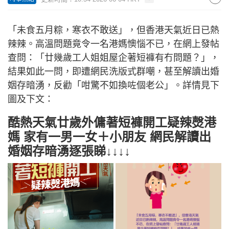
「未食五月粽，寒衣不敢送」，但香港天氣近日已熱
辣辣。高溫問題竟令一名港媽懊惱不已，在網上發帖
查問：「廿幾歲工人姐姐屋企著短褲有冇問題？」，
結果如此一問，即遭網民洗版式群嘲，甚至解讀出婚
姻存暗湧，反勸「咁驚不如換咗個老公」。詳情見下
圖及下文：
酷熱天氣廿歲外傭著短褲開工疑辣㷫港
媽 家有一男一女＋小朋友 網民解讀出
婚姻存暗湧逐張睇↓↓↓↓