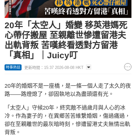
20年「太空人」婚變 移英港媽死
心帶仔搬屋 至親離世慘遭留港夫
出軌背叛 苦嘆終看透對方留港
「真相」｜Juicy叮
更新時間：15:37 2026-08-08 HKT
時事熱話
20年的婚姻不是一座橋，是一條一個人走了太久的夜
路——路燈熄了，卻固執地以為盡頭還有光。
「太空人」守候20年，終究敵不過歲月與人心的冰
冷。作為妻子的，在異鄉苦苦維繫婚姻，傷過痛過，
卻在至親離世的最灰暗時刻，慘遭留港丈夫無情出軌
背叛。