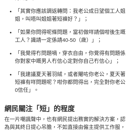
「其實你應該調返轉問：我老公成日望個工人姐
姐，叫唔叫姐姐著短褲好？」；
「如果你問得呢條問題，當初做咩請個咁後生嘅
工人？識請一定係請40-50（歲）」；
「我覺得冇問題喎，穿衣自由，你覺得有問題係
你對家中嘅男人冇信心定對你自己冇信心」；
「我建議夏天著羽絨，或者閹咗你老公，夏天著
短褲有咩問題呢？咁你都問得出，完全對你老公
0信任」。
網民關注「短」的程度
在一片嘲諷聲中，也有網民提出務實的解決方案，認
為與其終日提心吊膽，不如直接由僱主提供工作服，