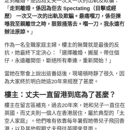
走到離婚，是因為丈夫一次又一次的出軌及欺騙：
「
走到離婚，係因為佢去 Spectating（目擊或經
歷） 一次又一次的出軌及欺騙。最痛嗰刀，係佢揀
喺我至親離世之時，狠狠捅落去。嗰一刀，我永遠冇
辦法原諒。
」
作為一名全職家庭主婦，樓主的無聲就是最後的反
抗，她最終下定決心：「選擇離婚，搬屋，帶住個
仔，永遠離開佢，斷絕所有牽連，重新開始！」
當她在聚會上說出這番話後，現場頓時靜了很久，因
為大家終於明白她這20年來經歷了甚麼。
樓主：丈夫一直留港到底為了甚麼？
樓主在留言區補充，過去20年來，她和兒子一直住在
英國，而丈夫則一個人在香港居住，屬於典型的「太
空人家庭」。他們唯有依靠每年暑假她帶兒子飛回香
港，以及其他假期丈夫飛往英國來見面。