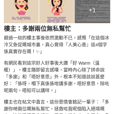
+1
樓主：多謝兩位無私幫忙
避過一劫的樓主事後依然激動不已，感慨「在這個冰
冷又急促嘅城市裏，真心覺得『人美心善』這4個字
係真實存在嘅！✨」
有網民看到這宗好人好事後大讚「好 Warm（溫
暖）」，樓主隨即留言感嘆，當時內心除了拼命說
「多謝」和「唔好意思」外，根本不知道該說甚麼
好：「係呀，嗰下真係係咁講多謝，唔好意思，除咗
呢兩句，唔知可以講咩。」
樓主也在帖文中直言，這份恩情會銘記一輩子：「多
謝你哋兩位嘅無私幫忙，拯救咗我呢個陷入絕境嘅