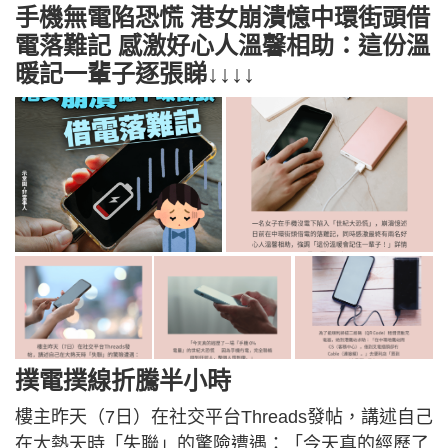
手機無電陷恐慌 港女崩潰憶中環街頭借
電落難記 感激好心人溫馨相助：這份溫
暖記一輩子逐張睇↓↓↓↓
撲電撲線折騰半小時
樓主昨天（7日）在社交平台Threads發帖，講述自己
在大熱天時「失聯」的驚險遭遇：「今天真的經歷了