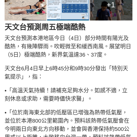
+1
天文台預測周五極端酷熱
天文台預測本港地區今日（4日）部分時間有陽光及
酷熱，有幾陣驟雨。吹輕微至和緩西南風。展望明日
（5日）極端酷熱，新界氣溫達36、37度。
天文台6月4日早上6時45分和9時30分發出「特別天
氣提示」，指：
•「高溫天氣持續！請補充足夠水分。如感不適，立
刻休息或求助，需要時儘快求醫」。
•「位於南海東北部的低壓區已增強為熱帶低氣壓，
並位於本港800公里範圍內。預料該熱帶低氣壓會在
今明兩日向東北方向移動，並會與香港保持約500公