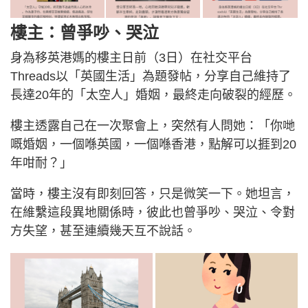
樓主：曾爭吵、哭泣
身為移英港媽的樓主日前（3日）在社交平台
Threads以「英國生活」為題發帖，分享自己維持了
長達20年的「太空人」婚姻，最終走向破裂的經歷。
樓主透露自己在一次聚會上，突然有人問她：「你哋
嘅婚姻，一個喺英國，一個喺香港，點解可以捱到20
年咁耐？」
當時，樓主沒有即刻回答，只是微笑一下。她坦言，
在維繫這段異地關係時，彼此也曾爭吵、哭泣、令對
方失望，甚至連續幾天互不說話。