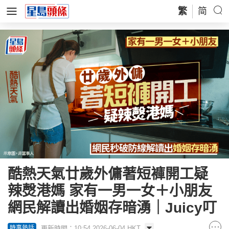
繁
简
酷熱天氣廿歲外傭著短褲開工疑
辣㷫港媽 家有一男一女＋小朋友
網民解讀出婚姻存暗湧｜Juicy叮
更新時間：10:54 2026-06-04 HKT
時事熱話