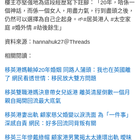
樓主亦堅強地為這段經歷寫下註腳：「20年，唔係一
個神話，而係一個女人，用盡力氣，行到盡頭之後，
仍然可以選擇為自己企起身。🌱#居英港人 #太空家
庭 #婚外情 #劫後餘生」
資料來源：hannahuk27＠Threads
相關閱讀：
移英港媽輸掉20年婚姻 同路人蒲頭：我也在英國離
了 網民看透世情：移民放大雙方問題
移英雙職港媽決意帶女兒返港 離英清屋倒數一個月
親自揭開回流最大底氣
移英港妻出軌 顧家慈父婚變以淚洗面 為「一件事」
深感自責 網民：好多回流同背叛有關
移英三年慘戴綠帽 顧家港男驚揭太太連環出軌 曖昧