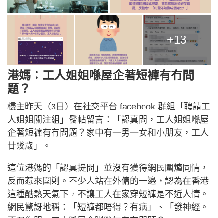
+13
港媽：工人姐姐喺屋企著短褲有冇問
題？
樓主昨天（3日）在社交平台 facebook 群組「聘請工
人姐姐關注組」發帖留言：「認真問，工人姐姐喺屋
企著短褲有冇問題？家中有一男一女和小朋友，工人
廿幾歲」。
這位港媽的「認真提問」並沒有獲得網民圍爐同情，
反而惹來圍剿。不少人站在外傭的一邊，認為在香港
這種酷熱天氣下，不讓工人在家穿短褲是不近人情。
網民驚訝地稱：「短褲都唔得？有病」、「發神經。