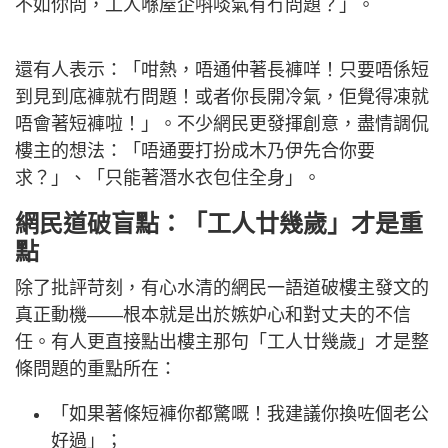
不如你問，工人喺屋企唞啖氣有冇問題？」。
還有人表示：「咁熱，唔通仲著長褲咩！只要唔係短
到見到底褲就冇問題！或者你長開冷氣，佢覺得凍就
唔會著短褲啦！」。不少網民更發揮創意，盡情調侃
樓主的想法：「唔通要打扮成木乃伊先合你要
求？」、「只能著潛水衣包住全身」。
網民道破盲點：「工人廿幾歲」才是重
點
除了批評苛刻，有心水清的網民一語道破樓主發文的
真正動機——根本就是出於嫉妒心和對丈夫的不信
任。有人更直接點出樓主那句「工人廿幾歲」才是整
條問題的重點所在：
「如果著條短褲你都驚嘅！我建議你換咗個老公
好過」；