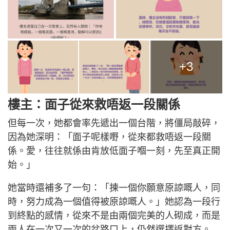
+3
樓主：面子從來救唔返一段關係
但每一次，她都會率先遞出一個台階，將僵局敲碎，
因為她深明：「面子呢樣嘢，從來都救唔返一段關
係。愛，往往就係由肯放低面子嗰一刻，先至真正開
始。」
她當時還補多了一句：「揀一個你願意原諒嘅人，同
時，努力成為一個值得被原諒嘅人。」她認為一段行
到終點的感情，從來不是由兩個完美的人砌成，而是
兩人在一次又一次的岔路口上，仍然選擇返對方。