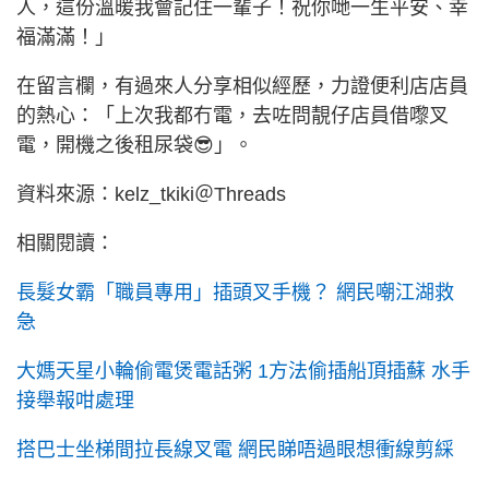
人，這份溫暖我會記住一輩子！祝你哋一生平安、幸
福滿滿！」
在留言欄，有過來人分享相似經歷，力證便利店店員
的熱心：「上次我都冇電，去咗問靚仔店員借嚟叉
電，開機之後租尿袋😎」。
資料來源：kelz_tkiki＠Threads
相關閱讀：
長髮女霸「職員專用」插頭叉手機？ 網民嘲江湖救
急
大媽天星小輪偷電煲電話粥 1方法偷插船頂插蘇 水手
接舉報咁處理
搭巴士坐梯間拉長線叉電 網民睇唔過眼想衝線剪綵