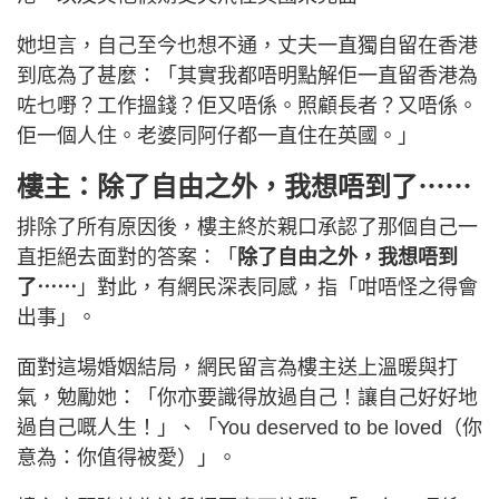
她坦言，自己至今也想不通，丈夫一直獨自留在香港
到底為了甚麼：「其實我都唔明點解佢一直留香港為
咗乜嘢？工作搵錢？佢又唔係。照顧長者？又唔係。
佢一個人住。老婆同阿仔都一直住在英國。」
樓主：除了自由之外，我想唔到了⋯⋯
排除了所有原因後，樓主終於親口承認了那個自己一
直拒絕去面對的答案：「
除了自由之外，我想唔到
了⋯⋯
」對此，有網民深表同感，指「咁唔怪之得會
出事」。
面對這場婚姻結局，網民留言為樓主送上溫暖與打
氣，勉勵她：「你亦要識得放過自己！讓自己好好地
過自己嘅人生！」、「You deserved to be loved（你
意為：你值得被愛）」。