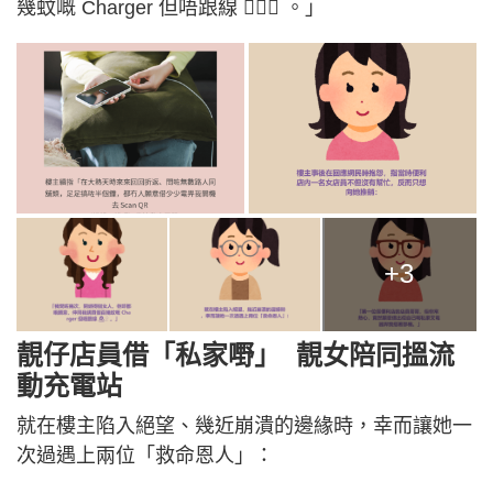
幾蚊嘅 Charger 但唔跟線 🤦🏻‍♀️ 。」
+3
靚仔店員借「私家嘢」 靚女陪同搵流
動充電站
就在樓主陷入絕望、幾近崩潰的邊緣時，幸而讓她一
次過遇上兩位「救命恩人」：