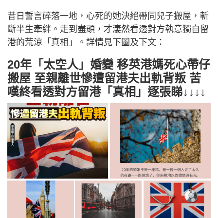
昔日誓言碎落一地，心死的她決絕帶同兒子搬屋，斬
斷半生牽絆。走到盡頭，才淒然看透對方執意獨自留
港的荒涼「真相」。詳情見下圖及下文：
20年「太空人」婚變 移英港媽死心帶仔
搬屋 至親離世慘遭留港夫出軌背叛 苦
嘆終看透對方留港「真相」逐張睇↓↓↓↓