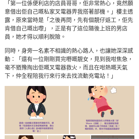
「第一位係便利店的店員哥哥，佢非常熱心，竟然願
意借出佢自己嘅私家叉電器畀我搭著部機。」樓主透
露，原來當時是「之後再問，先有個靚仔返工，佢先
肯借自己嘅出嚟」，正是有了這位隨後上班的男店
員，她才得以順利脫險。
同時，身旁一名素不相識的熱心路人，也讓她深深感
動：「還有一位剛剛買完嘢嘅靚女，見到我咁焦急，
毫不猶豫掏出佢嘅叉電器救火，而且在咁熱嘅天氣
下，仲全程陪我行來行來去找流動充電站！」