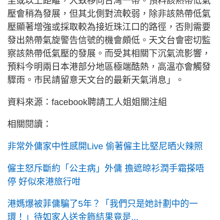
里或以上距離，大致移向台灣一帶。預料該熱帶低氣
壓會稍為發展，但其北側對流較弱，除非該熱帶低氣
壓顯著增強或採取較為接近珠江口的路徑，否則需要
發出熱帶氣旋警告信號的機會頗低。天文台會密切監
察該熱帶低氣壓的發展。而受其相關下沉氣流影響，
預料今明兩日本港部分地區極端酷熱，高溫亦會觸發
驟雨。市民請留意天文台的最新天氣消息」。
資料來源：facebook聘請工人姐姐關注組
相關閱讀：
非常外傭家中性感開Live 偷著僱主比堅尼晒火辣照
僱主怒斥斷約「公主病」外傭 擔遮晾衫潤手霜搽唔
停 好似來港旅行咁
港媽爆被菲傭騙了5年？「我們只是她計劃中的一
環！」待如家人送金飾結果竟是...