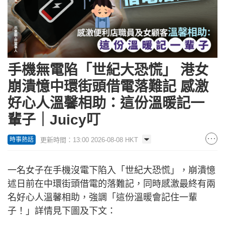
手機無電陷「世紀大恐慌」 港女
崩潰憶中環街頭借電落難記 感激
好心人溫馨相助：這份溫暖記一
輩子｜Juicy叮
更新時間：13:00 2026-08-08 HKT
時事熱話
一名女子在手機沒電下陷入「世紀大恐慌」，崩潰憶
述日前在中環街頭借電的落難記，同時感激最終有兩
名好心人溫馨相助，強調「這份溫暖會記住一輩
子！」詳情見下圖及下文：