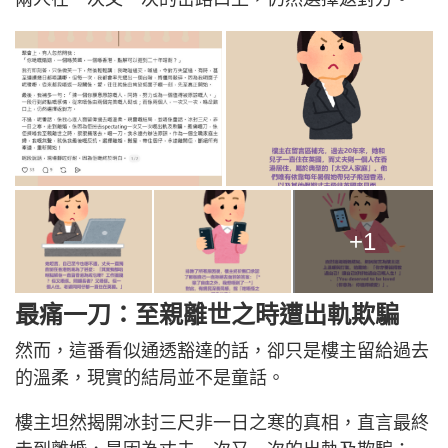
+1
最痛一刀：至親離世之時遭出軌欺騙
然而，這番看似通透豁達的話，卻只是樓主留給過去
的溫柔，現實的結局並不是童話。
樓主坦然揭開冰封三尺非一日之寒的真相，直言最終