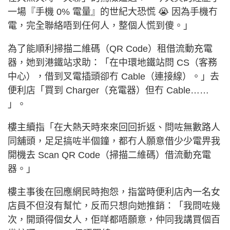
一場『手機 0% 電量』的世紀大恐慌 😭 因為手機冇
電，完全聯絡唔到任何人，整個人慌到傻。」
為了能順利掃描二維碼（QR Code）租借流動充電
器，她到港鐵站求助：「在中環地鐵站問 CS（客務
中心），借到叉電插頭卻冇 Cable（連接線）。」去
便利店「買到 Charger（充電器）但冇 Cable……
」。
樓主續指「在大熱天時來來回回折返、問咗無數路人
同舖頭，足足搞咗半個鐘，都冇人願意借少少電畀我
開機去 Scan QR Code（掃描二維碼）借流動充電
器。」
樓主事後在回應網民時抱怨，指當時便利店內一名女
店員不但沒有幫忙，反而只想向她推銷：「我問咗幾
次，開頭得個女人，佢咩都唔願意，仲同我講買個百