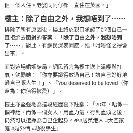
佢一個人住。老婆同阿仔都一直住在英國。」
樓主：除了自由之外，我想唔到了⋯⋯
排除了所有原因後，樓主終於親口承認了那個自己一
直拒絕去面對的答案：「
除了自由之外，我想唔到
了⋯⋯
」對此，有網民深表同感，指「咁唔怪之得會
出事」。
面對這場婚姻結局，網民留言為樓主送上溫暖與打
氣，勉勵她：「你亦要識得放過自己！讓自己好好地
過自己嘅人生！」、「You deserved to be loved（你
意為：你值得被愛）」。
樓主亦堅強地為這段經歷寫下註腳：「20年，唔係一
個神話，而係一個女人，用盡力氣，行到盡頭之後，
仍然可以選擇為自己企起身。🌱#居英港人 #太空家
庭 #婚外情 #劫後餘生」