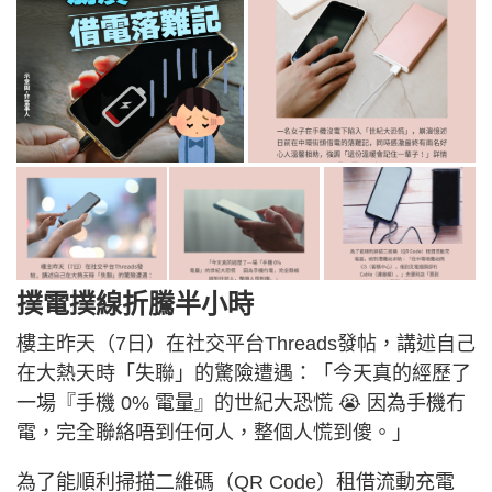
撲電撲線折騰半小時
樓主昨天（7日）在社交平台Threads發帖，講述自己
在大熱天時「失聯」的驚險遭遇：「今天真的經歷了
一場『手機 0% 電量』的世紀大恐慌 😭 因為手機冇
電，完全聯絡唔到任何人，整個人慌到傻。」
為了能順利掃描二維碼（QR Code）租借流動充電