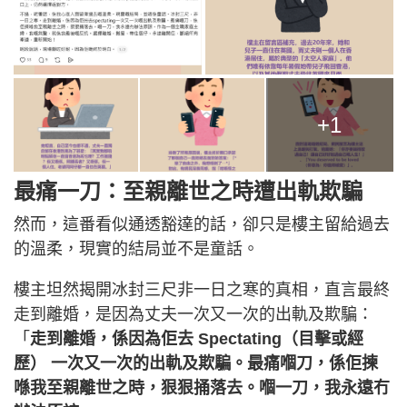
+1
最痛一刀：至親離世之時遭出軌欺騙
然而，這番看似通透豁達的話，卻只是樓主留給過去
的溫柔，現實的結局並不是童話。
樓主坦然揭開冰封三尺非一日之寒的真相，直言最終
走到離婚，是因為丈夫一次又一次的出軌及欺騙：
「
走到離婚，係因為佢去 Spectating（目擊或經
歷） 一次又一次的出軌及欺騙。最痛嗰刀，係佢揀
喺我至親離世之時，狠狠捅落去。嗰一刀，我永遠冇