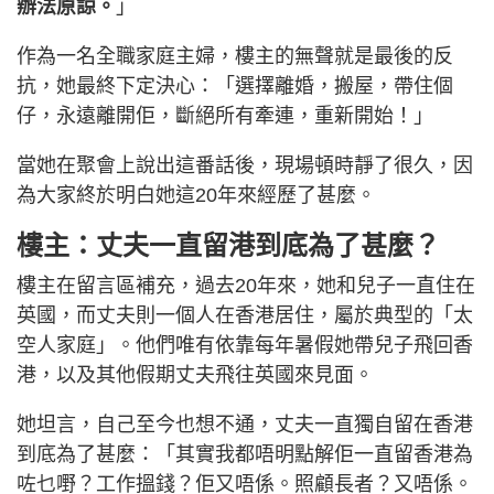
辦法原諒。
」
作為一名全職家庭主婦，樓主的無聲就是最後的反
抗，她最終下定決心：「選擇離婚，搬屋，帶住個
仔，永遠離開佢，斷絕所有牽連，重新開始！」
當她在聚會上說出這番話後，現場頓時靜了很久，因
為大家終於明白她這20年來經歷了甚麼。
樓主：丈夫一直留港到底為了甚麼？
樓主在留言區補充，過去20年來，她和兒子一直住在
英國，而丈夫則一個人在香港居住，屬於典型的「太
空人家庭」。他們唯有依靠每年暑假她帶兒子飛回香
港，以及其他假期丈夫飛往英國來見面。
她坦言，自己至今也想不通，丈夫一直獨自留在香港
到底為了甚麼：「其實我都唔明點解佢一直留香港為
咗乜嘢？工作搵錢？佢又唔係。照顧長者？又唔係。