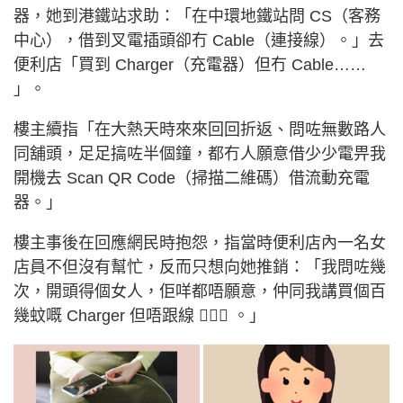
器，她到港鐵站求助：「在中環地鐵站問 CS（客務
中心），借到叉電插頭卻冇 Cable（連接線）。」去
便利店「買到 Charger（充電器）但冇 Cable……
」。
樓主續指「在大熱天時來來回回折返、問咗無數路人
同舖頭，足足搞咗半個鐘，都冇人願意借少少電畀我
開機去 Scan QR Code（掃描二維碼）借流動充電
器。」
樓主事後在回應網民時抱怨，指當時便利店內一名女
店員不但沒有幫忙，反而只想向她推銷：「我問咗幾
次，開頭得個女人，佢咩都唔願意，仲同我講買個百
幾蚊嘅 Charger 但唔跟線 🤦🏻‍♀️ 。」