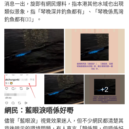
消息一出，旋即有網民爆料，指本港其他水域也出現
類似景象，指「琴晚深井釣魚都有」、「琴晚係馬灣
釣魚都有😵‍💫」。
+2
網民：藍眼淚唔係好嘢
儘管「藍眼淚」視覺效果迷人，但不少網民都清楚其
背後暗示的環境問題，有人直言「靚係靚，但唔係好