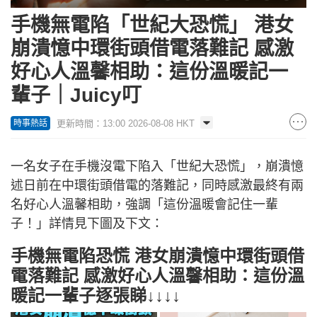
手機無電陷「世紀大恐慌」 港女
崩潰憶中環街頭借電落難記 感激
好心人溫馨相助：這份溫暖記一
輩子｜Juicy叮
更新時間：13:00 2026-08-08 HKT
時事熱話
一名女子在手機沒電下陷入「世紀大恐慌」，崩潰憶
述日前在中環街頭借電的落難記，同時感激最終有兩
名好心人溫馨相助，強調「這份溫暖會記住一輩
子！」詳情見下圖及下文：
手機無電陷恐慌 港女崩潰憶中環街頭借
電落難記 感激好心人溫馨相助：這份溫
暖記一輩子逐張睇↓↓↓↓