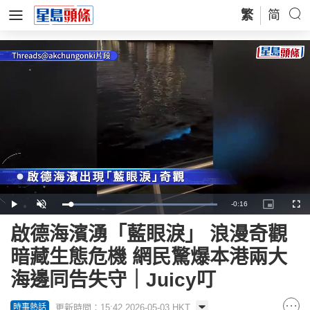
繁
简
Remaining
-
0:16
Loaded
:
Play
Unmute
Picture-
Full
100.00%
in-
Picture
Time
啟德海濱湧「藍眼淚」 浪漫奇觀
暗藏生態危機 網民驚爆本港兩大
海邊同告失守｜Juicy叮
更新時間：15:42 2026-05-03 HKT
時事熱話