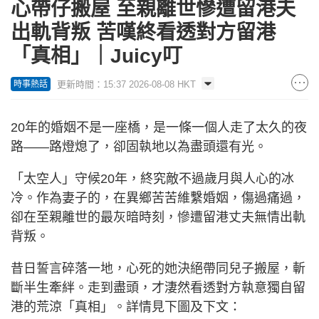
心帶仔搬屋 至親離世慘遭留港夫
出軌背叛 苦嘆終看透對方留港
「真相」｜Juicy叮
更新時間：15:37 2026-08-08 HKT
時事熱話
20年的婚姻不是一座橋，是一條一個人走了太久的夜
路——路燈熄了，卻固執地以為盡頭還有光。
「太空人」守候20年，終究敵不過歲月與人心的冰
冷。作為妻子的，在異鄉苦苦維繫婚姻，傷過痛過，
卻在至親離世的最灰暗時刻，慘遭留港丈夫無情出軌
背叛。
昔日誓言碎落一地，心死的她決絕帶同兒子搬屋，斬
斷半生牽絆。走到盡頭，才淒然看透對方執意獨自留
港的荒涼「真相」。詳情見下圖及下文：