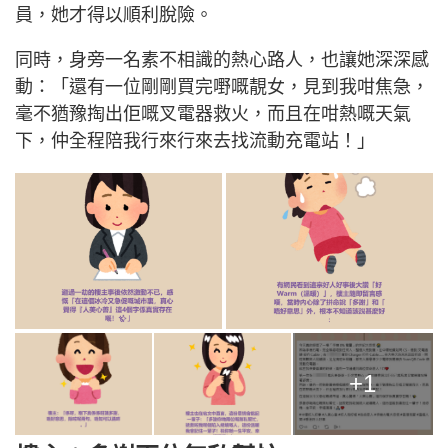
員，她才得以順利脫險。
同時，身旁一名素不相識的熱心路人，也讓她深深感
動：「還有一位剛剛買完嘢嘅靚女，見到我咁焦急，
毫不猶豫掏出佢嘅叉電器救火，而且在咁熱嘅天氣
下，仲全程陪我行來行來去找流動充電站！」
+1