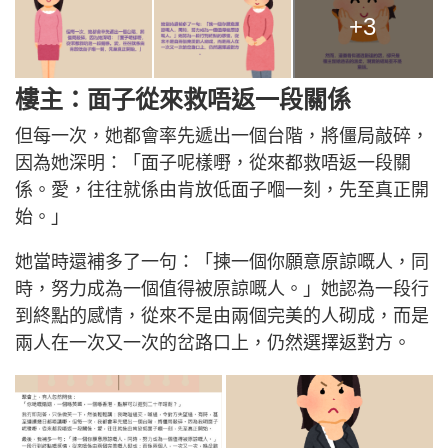
+3
樓主：面子從來救唔返一段關係
但每一次，她都會率先遞出一個台階，將僵局敲碎，
因為她深明：「面子呢樣嘢，從來都救唔返一段關
係。愛，往往就係由肯放低面子嗰一刻，先至真正開
始。」
她當時還補多了一句：「揀一個你願意原諒嘅人，同
時，努力成為一個值得被原諒嘅人。」她認為一段行
到終點的感情，從來不是由兩個完美的人砌成，而是
兩人在一次又一次的岔路口上，仍然選擇返對方。