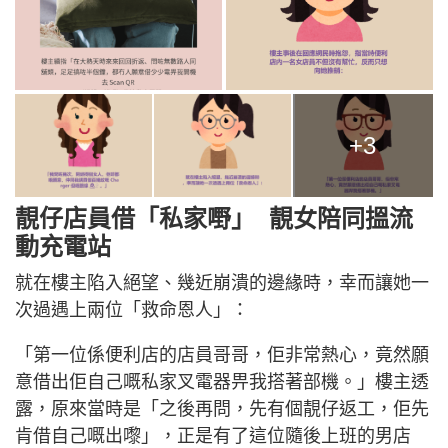
+3
靚仔店員借「私家嘢」 靚女陪同搵流
動充電站
就在樓主陷入絕望、幾近崩潰的邊緣時，幸而讓她一
次過遇上兩位「救命恩人」：
「第一位係便利店的店員哥哥，佢非常熱心，竟然願
意借出佢自己嘅私家叉電器畀我搭著部機。」樓主透
露，原來當時是「之後再問，先有個靚仔返工，佢先
肯借自己嘅出嚟」，正是有了這位隨後上班的男店