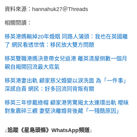
資料來源：hannahuk27＠Threads
相關閱讀：
移英港媽輸掉20年婚姻 同路人蒲頭：我也在英國離
了 網民看透世情：移民放大雙方問題
移英雙職港媽決意帶女兒返港 離英清屋倒數一個月
親自揭開回流最大底氣
移英港妻出軌 顧家慈父婚變以淚洗面 為「一件事」
深感自責 網民：好多回流同背叛有關
移英三年慘戴綠帽 顧家港男驚揭太太連環出軌 曖昧
對象震碎三觀 妻堅決離婚背後藏「一殘酷原因」
↓追蹤《星島頭條》WhatsApp頻道↓