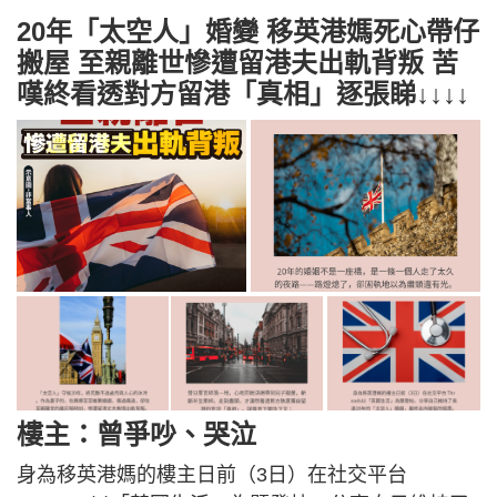
20年「太空人」婚變 移英港媽死心帶仔
搬屋 至親離世慘遭留港夫出軌背叛 苦
嘆終看透對方留港「真相」逐張睇↓↓↓↓
樓主：曾爭吵、哭泣
身為移英港媽的樓主日前（3日）在社交平台