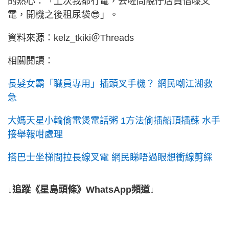
的熱心：「上次我都冇電，去咗問靚仔店員借嚟叉
電，開機之後租尿袋😎」。
資料來源：kelz_tkiki＠Threads
相關閱讀：
長髮女霸「職員專用」插頭叉手機？ 網民嘲江湖救
急
大媽天星小輪偷電煲電話粥 1方法偷插船頂插蘇 水手
接舉報咁處理
搭巴士坐梯間拉長線叉電 網民睇唔過眼想衝線剪綵
↓追蹤《星島頭條》WhatsApp頻道↓