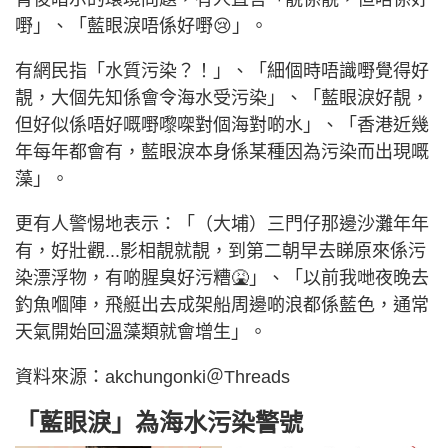
嘢」、「藍眼淚唔係好嘢😢」。
有網民指「水質污染？！」、「細個時唔識嘢覺得好
靚，大個先知係會令海水受污染」、「藍眼淚好靚，
但好似係唔好嘅嘢嚟㗎對個海對啲水」、「香港近幾
年每年都會有，藍眼淚本身係某種因為污染而出現嘅
藻」。
更有人警惕地表示：「（大埔）三門仔那邊沙灘年年
有，好壯觀...影相靚就靚，到第二朝早去睇原來係污
染漂浮物，有啲腥臭好污糟🤮」、「以前我哋夜晚去
釣魚嗰陣，飛艇出去成架船周邊啲浪都係藍色，通常
天氣開始回溫藻類就會增生」。
資料來源：akchungonki＠Threads
「藍眼淚」為海水污染警號