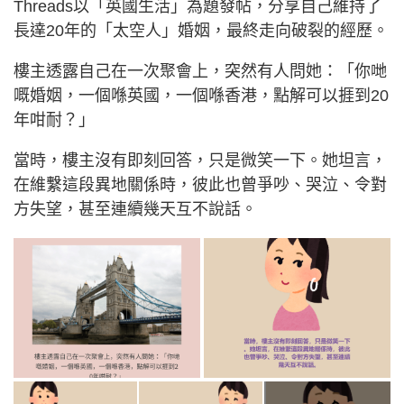
Threads以「英國生活」為題發帖，分享自己維持了
長達20年的「太空人」婚姻，最終走向破裂的經歷。
樓主透露自己在一次聚會上，突然有人問她：「你哋
嘅婚姻，一個喺英國，一個喺香港，點解可以捱到20
年咁耐？」
當時，樓主沒有即刻回答，只是微笑一下。她坦言，
在維繫這段異地關係時，彼此也曾爭吵、哭泣、令對
方失望，甚至連續幾天互不說話。