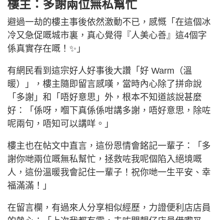
樓主：多謝兩位無私幫忙
避過一劫的樓主事後依然激動不已，感慨「在這個冰
冷又急促嘅城市裏，真心覺得『人美心善』這4個字
係真實存在嘅！✨」
有網民看到這宗好人好事後大讚「好 Warm（溫
暖）」，樓主隨即留言感嘆，當時內心除了拼命說
「多謝」和「唔好意思」外，根本不知道該說甚麼
好：「係呀，嗰下真係係咁講多謝，唔好意思，除咗
呢兩句，唔知可以講咩。」
樓主也在帖文中直言，這份恩情會銘記一輩子：「多
謝你哋兩位嘅無私幫忙，拯救咗我呢個陷入絕境嘅
人，這份溫暖我會記住一輩子！祝你哋一生平安、幸
福滿滿！」
在留言欄，有過來人分享相似經歷，力證便利店店員