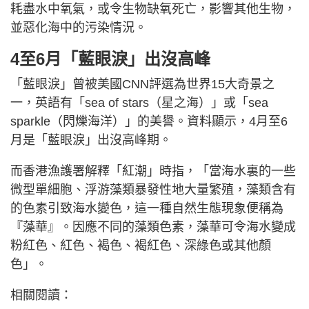
耗盡水中氧氣，或令生物缺氧死亡，影響其他生物，
並惡化海中的污染情況。
4至6月「藍眼淚」出沒高峰
「藍眼淚」曾被美國CNN評選為世界15大奇景之
一，英語有「sea of stars（星之海）」或「sea
sparkle（閃爍海洋）」的美譽。資料顯示，4月至6
月是「藍眼淚」出沒高峰期。
而香港漁護署解釋「紅潮」時指，「當海水裏的一些
微型單細胞、浮游藻類暴發性地大量繁殖，藻類含有
的色素引致海水變色，這一種自然生態現象便稱為
『藻華』。因應不同的藻類色素，藻華可令海水變成
粉紅色、紅色、褐色、褐紅色、深綠色或其他顏
色」。
相關閱讀：