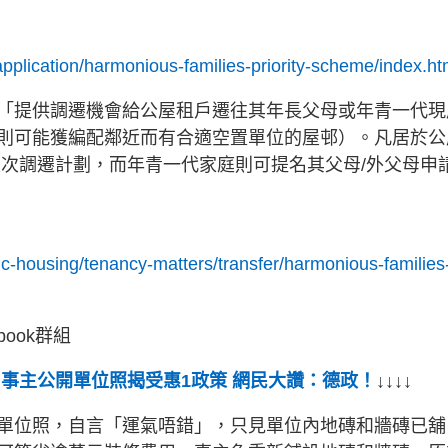
-application/harmonious-families-priority-scheme/index.ht
「提供調遷機會給公屋租戶遷往其年長父母或年青一代現
則可能獲編配鄰近而有合適空置單位的屋邨）。凡居於公
是次調遷計劃，而年青一代家庭則可提名其父母/外父母申
lic-housing/tenancy-matters/transfer/harmonious-families
book群組
 事主公開單位照揭受惠1政策 網民大讚：德政！
↓↓↓↓
單位照，自言「運氣唔錯」，只見單位內地磚和牆磚已舖