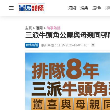
港聞
娛樂
最Hit
即
主頁
港聞
時事熱話
三派牛頭角公屋與母親同邨同
更新時間：11:25 2025-11-04 HKT
時事熱話