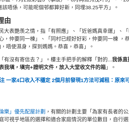
應該唔係，可能呢個邨都算好新，同埋38.25平方」。
理由
民大表艷羡之情，指「有照應」、「近爸媽真幸運」、「
心，仲要同一棟」、「同村已經好好彩，仲要同一棟 ，
怕，唔使濕身，探到媽媽。恭喜，恭喜」。
有沒有寄信去？」。樓主手把手的解釋「對的...
我係直
表我塡，塡完+證明文件，放入大堂收文件的箱
」。
注 一家4口收入不穩定 2個月前發現1方法可減租：原來
倫樂」優先配屋計劃
，有關的計劃主要「為家有長者的公
庭可視乎地區的選擇和適合家庭情況的單位數目，自行選