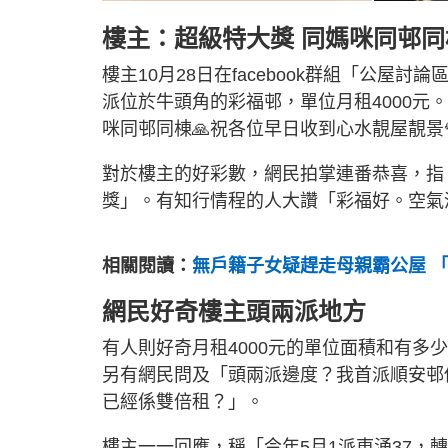
樓主：超級特大獎 同媽咪同邨同
樓主10月28日在facebook群組「公屋討論
派位於牛頭角的彩福邨，單位月租4000元。
咪同邨同棟🙏祝各位早日收到心水靚屋靚景
對於樓主的好彩數，網民拍掌連番恭喜，指
獎」。有知行情程的人大讚「彩福好。空氣
相關閱讀：
無戶籍子女疑趕走母親霸公屋 
網民好奇樓主頭兩派地方
有人則好奇月租4000元的單位面積和有多少
另有網民問及「頭兩派邊度？我首派順安邨
已經係雙倍租？」。
樓主一一回應，稱「今年5月1派東涌37，轉