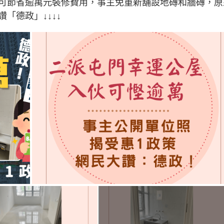
可節省逾萬元裝修費用，事主免重新舖設地磚和牆磚，原
「德政」↓↓↓↓