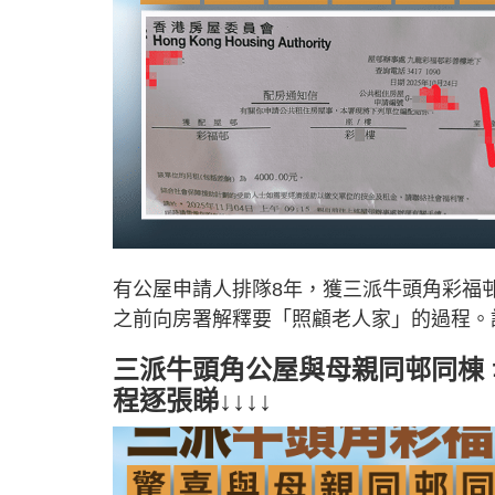
有公屋申請人排隊8年，獲三派牛頭角彩福
之前向房署解釋要「照顧老人家」的過程。
三派牛頭角公屋與母親同邨同棟
程逐張睇↓↓↓↓