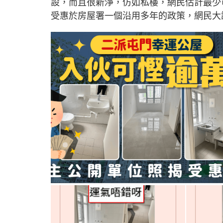
設，而且很新淨，仿如私樓，網民估計最少
受惠於房屋署一個沿用多年的政策，網民大讚