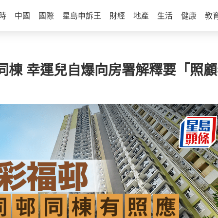
時
中國
國際
星島申訴王
財經
地產
生活
健康
教
棟 幸運兒自爆向房署解釋要「照顧老