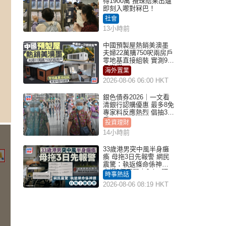
得1900萬 攪珠結果出爐
即刻入嚟對冧巴！
社會
13小時前
中國預製屋熱銷美澳墨
夫婦22萬購750呎兩房戶
零地基直接組裝 實測9個
月激讚
海外置業
2026-08-06 06:00 HKT
銀色債券2026｜一文看
清銀行認購優惠 最多8免
專家料反應熱烈 倡抽30
手
投資理財
14小時前
33歲港男突中風半身癱
瘓 母拖3日先報警 網民
震驚：執返條命係神蹟
自爆2個惡習｜Juicy叮
時事熱話
2026-08-06 08:19 HKT