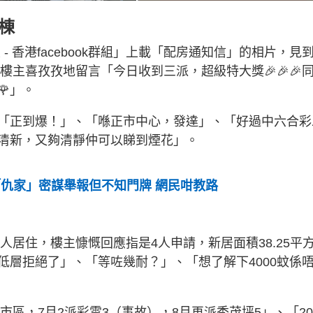
棟
區 - 香港facebook群組」上載「配房通知信」的相片，見
樓主喜孜孜地留言「今日收到三派，超級特大獎🎉🎉🎉
🌹」。
「正到爆！」、「喺正市中心，發達」、「好過中六合彩
清新，又夠清靜仲可以睇到煙花」。
「仇家」密謀舉報但不知門牌 網民咁教路
人居住，樓主慷慨回應指是4人申請，新居面積38.25平
低層拒絕了」、「等咗幾耐？」、「想了解下4000蚊係
市區，7月2派彩雲3（事故），8月再派秀茂坪5」、「20