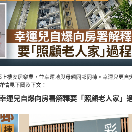
邨上樓安居樂業，並幸運地與母親同邨同棟。幸運兒更自
詳情見下圖及下文：
 幸運兒自爆向房署解釋要「照顧老人家」