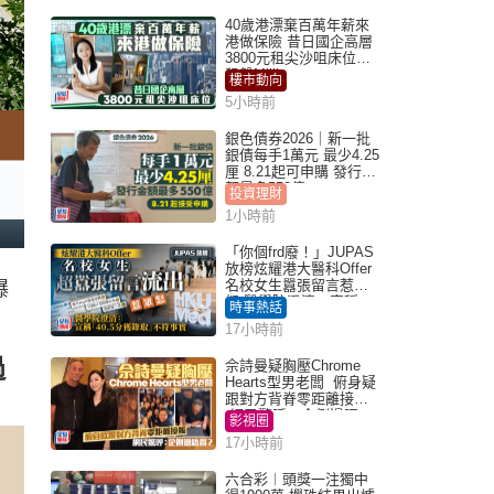
40歲港漂棄百萬年薪來
港做保險 昔日國企高層
3800元租尖沙咀床位｜
租盤Million
樓市動向
5小時前
銀色債券2026｜新一批
銀債每手1萬元 最少4.25
厘 8.21起可申購 發行金
額最多550億
投資理財
1小時前
「你個frd廢！」JUPAS
放榜炫耀港大醫科Offer
名校女生囂張留言惹眾
爆
怒 醫學院澄清：宣稱
時事熱話
「40.5分獲錄取」不符事
17小時前
實｜Juicy叮
過
佘詩曼疑胸壓Chrome
Hearts型男老闆 俯身疑
跟對方背脊零距離接觸
網民驚呼：企側邊唔
影視圈
得？
17小時前
六合彩︱頭獎一注獨中