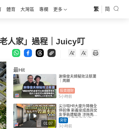
繁
简
育
體育
大灣區
專欄
更多
人家」過程｜Juicy叮
最Hit
謝偉俊夫婦擬效法蔡瀾
｜周顯
投資理財
5小時前
尖沙咀H8大廈升降機全
停前傳 新義安成員與女
友爭執遭驅逐 涉拖馬刑
毀被捕 警另通緝4男
突發
01:07
3小時前