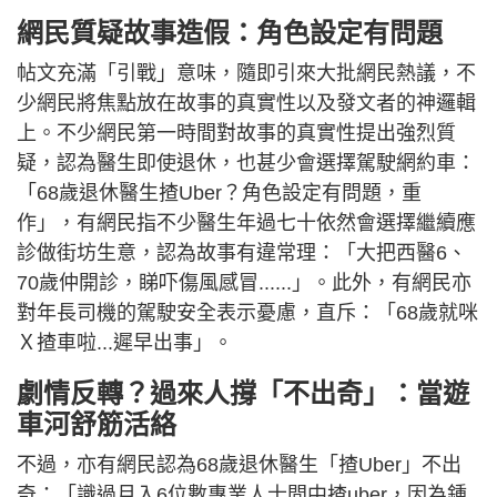
網民質疑故事造假：角色設定有問題
帖文充滿「引戰」意味，隨即引來大批網民熱議，不
少網民將焦點放在故事的真實性以及發文者的神邏輯
上。不少網民第一時間對故事的真實性提出強烈質
疑，認為醫生即使退休，也甚少會選擇駕駛網約車：
「68歲退休醫生揸Uber？角色設定有問題，重
作」，有網民指不少醫生年過七十依然會選擇繼續應
診做街坊生意，認為故事有違常理：「大把西醫6、
70歲仲開診，睇吓傷風感冒......」。此外，有網民亦
對年長司機的駕駛安全表示憂慮，直斥：「68歲就咪
Ｘ揸車啦...遲早出事」。
劇情反轉？過來人撐「不出奇」：當遊
車河舒筋活絡
不過，亦有網民認為68歲退休醫生「揸Uber」不出
奇：「識過月入6位數專業人士間中揸uber，因為鍾