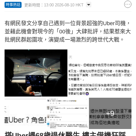
更新時間：13:00 2026-08-10 HKT
時事熱話
有網民發文分享自己遇到一位背景超強的Uber司機，
並藉此機會對現今的「00後」大肆批評，結果惹來大
批網民群起圍攻，演變成一場激烈的跨世代大戰。
+9
搭Uber遇68歲退休醫生 樓主借機狂踩