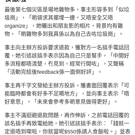
最後第七個災區是場地雜物多，事主形容多到「似垃
圾崗」，「啲袋求其擺埋一邊，又唔安全又唔
organize」，她曬出和朋友影的相片，背景均有雜
物，「啲雜物多到我真係以為自己去咗垃圾崗」。
事主向主辦方投訴要求退款，獲對方一名搞手電話回
覆，她引述該搞手表示因為自己只是幫手，「中間好
多流程都唔清楚，冇見到，經常行開咗」，又聲稱
「活動完結後feedback係一面倒好評」。
事主再千字文發給主辦方投訴，獲書面回覆表示「可
能臨時都會有好多不足嘅地方」，並向事主表示「唔
好意思」，「未來會參考多啲意見做得更好」。
事主不滿迴避退款問題，再作伸訴，之前電話回覆的
該名搞手再致電給她，她引述該搞手表示：「錢就一
定退唔到㗎啦，你就當呢$550係請人食飯啦。」並表