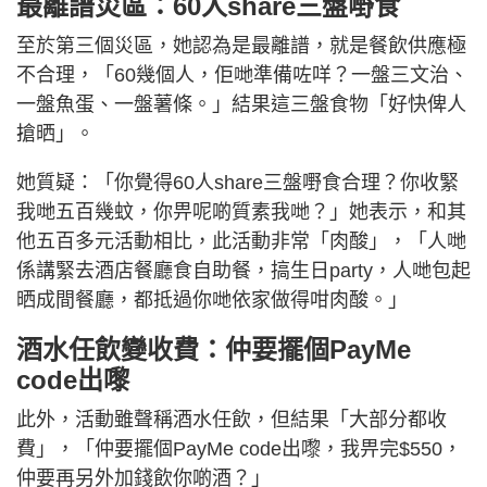
最離譜災區：60人share三盤嘢食
至於第三個災區，她認為是最離譜，就是餐飲供應極
不合理，「60幾個人，佢哋準備咗咩？一盤三文治、
一盤魚蛋、一盤薯條。」結果這三盤食物「好快俾人
搶晒」。
她質疑：「你覺得60人share三盤嘢食合理？你收緊
我哋五百幾蚊，你畀呢啲質素我哋？」她表示，和其
他五百多元活動相比，此活動非常「肉酸」，「人哋
係講緊去酒店餐廳食自助餐，搞生日party，人哋包起
晒成間餐廳，都抵過你哋依家做得咁肉酸。」
酒水任飲變收費：仲要擺個PayMe
code出嚟
此外，活動雖聲稱酒水任飲，但結果「大部分都收
費」，「仲要擺個PayMe code出嚟，我畀完$550，
仲要再另外加錢飲你啲酒？」