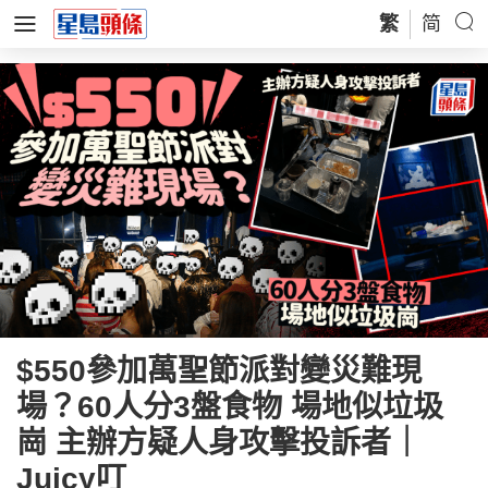
繁
简
$550參加萬聖節派對變災難現
場？60人分3盤食物 場地似垃圾
崗 主辦方疑人身攻擊投訴者｜
Juicy叮