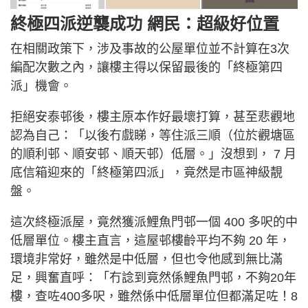
終極四派逆襲成功 網民：超級好位置
在相關政策下，涉及事故的公屋單位並不計算在3次
編配次數之內，讓樓主得以保留最後的「終極第四
派」機會。
拒絕安泰邨後，樓主原本作好最壞打算，甚至悲觀地
認為自己：「以後冇戲睇，等住派三順（位於觀塘區
的順利邨、順安邨、順天邨）低層。」沒想到， 7 月
底信箱迎來的「終極第四派」，竟然是市區神級靚
盤。
這次終極派屋，竟然獲派鯉魚門邨一個 400 多呎的中
低層單位。樓主直言，這屋邨樓齡平均不夠 20 年，
環境非常好，雖然是中低層，但也令他感到無比滿
足，興奮直呼：「冇諗到竟然係鯉魚門邨，不夠20年
樓，查咗400多呎，雖然係中低層單位但都滿足咗！8