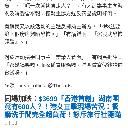
魚」，「呃一次就夠食走人？」，有人建議事主向海
關及消委會舉報，懷疑主辦方違反商品說明條例。
有網民又以該活動的主題反揶揄主辦方，「得3盆要
搶，個廚房夠晒恐怖。」「冇講錯啊：『沉浸式恐怖
經驗』。」
對於活動搞手叫事主「當請人食飯」，有網民批評：
「都幾搞笑喎，而家係買服務喎，咩叫做當俾錢請你
食飯呀。」
來源：iris.c_official＠Threads
同場加映：
$3699「香港首創」湖南團
竟有600人？！港女直擊現場苦況：餐
廳洗手間完全超負荷！怒斥旅行社隱瞞
↓↓↓↓