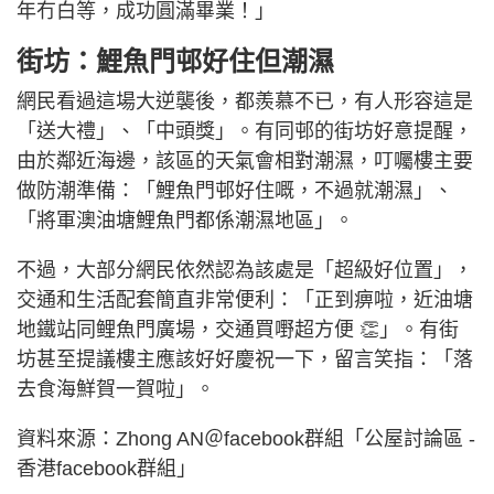
年冇白等，成功圓滿畢業！」
街坊：鯉魚門邨好住但潮濕
網民看過這場大逆襲後，都羨慕不已，有人形容這是
「送大禮」、「中頭獎」。有同邨的街坊好意提醒，
由於鄰近海邊，該區的天氣會相對潮濕，叮囑樓主要
做防潮準備：「鯉魚門邨好住嘅，不過就潮濕」、
「將軍澳油塘鯉魚門都係潮濕地區」。
不過，大部分網民依然認為該處是「超級好位置」，
交通和生活配套簡直非常便利：「正到痹啦，近油塘
地鐵站同鲤魚門廣場，交通買嘢超方便 👏」。有街
坊甚至提議樓主應該好好慶祝一下，留言笑指：「落
去食海鮮賀一賀啦」。
資料來源：Zhong AN＠facebook群組「公屋討論區 -
香港facebook群組」