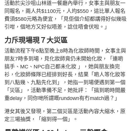
活動於尖沙咀山林道一餐廳內舉行，女事主與朋友一
同報名，兩人共$1100元，人均$550，這比單人報名
費須$580元略為便宜，「見佢個介紹都講得好似幾吸
引咁，個地方又好似唔差，諗住唔會伏啦。」
力斥現場現７大災區
活動流程下午6點至晚上8時為化妝師時間，女事主與
朋友7時多到場，見化妝師竟仍未開始化妝，「連啲
搞手、MC、NPC自己都未化妝 」，她與朋友換完
衫，化妝師條隊已經排到好長，結果「啲人等化妝等
到八點幾、九點先化到」，她指一到場便遇到第一個
「災區」，活動準備不足，她批評：「搞到啲時間嚴
重delay，同你哋所謂嘅rundown有冇match過？」
港女其後又發現，第二個災區是活動內容大縮水，原
定三場抽獎，「縮到得一個」。