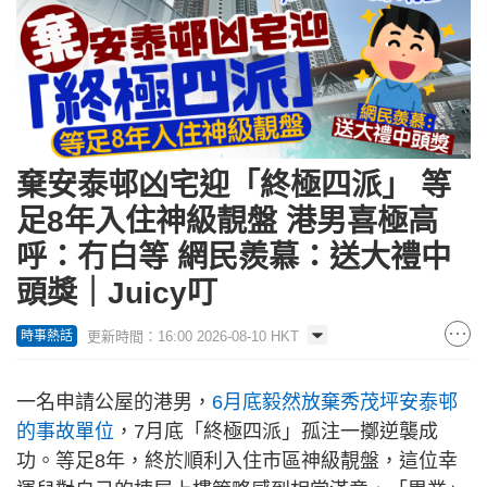
棄安泰邨凶宅迎「終極四派」 等
足8年入住神級靚盤 港男喜極高
呼：冇白等 網民羨慕：送大禮中
頭獎｜Juicy叮
更新時間：16:00 2026-08-10 HKT
時事熱話
一名申請公屋的港男，
6月底毅然放棄秀茂坪安泰邨
的事故單位
，7月底「終極四派」孤注一擲逆襲成
功。等足8年，終於順利入住市區神級靚盤，這位幸