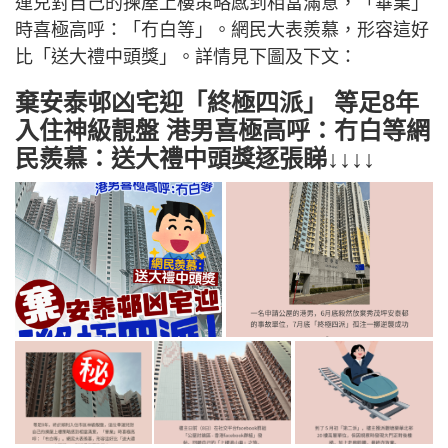
運兒對自己的揀屋上樓策略感到相當滿意，「畢業」
時喜極高呼：「冇白等」。網民大表羨慕，形容這好
比「送大禮中頭獎」。詳情見下圖及下文：
棄安泰邨凶宅迎「終極四派」 等足8年
入住神級靚盤 港男喜極高呼：冇白等網
民羨慕：送大禮中頭獎逐張睇↓↓↓↓