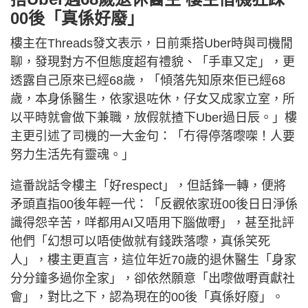
00後「真係好廢」
樓主在Threads發文表示，日前乘搭Uber時與司機閒
聊，發現對方不但態度超有禮貌、「手車又定」，更
透露自己原來已經68歲，「傾落先知原來佢已經68
歲，本身係醫生，依家退咗休，仔女又成家立室，所
以平時就會做下兼職，放假就揸下Uber過日辰。」樓
主更引述了司機的一大金句：「冇得停落嚟㗎！人要
努力生活先有靈魂。」
這番說話令樓主「好respect」，但話鋒一轉，便將
矛頭直指00後年輕一代：「反觀依家班00後日日淨係
識得怨辛苦，咩都用AI又唔用下腦做嘢」，甚至批評
他們「幻想可以唔使做就有錢跌落嚟，真係笑死
人‍」，樓主更直言，這位年近70歲的退休醫生「身家
分分鐘多過你全家」，卻依然願意「出嚟做嘢貢獻社
會」，對比之下，認為現在的00後「真係好廢」。