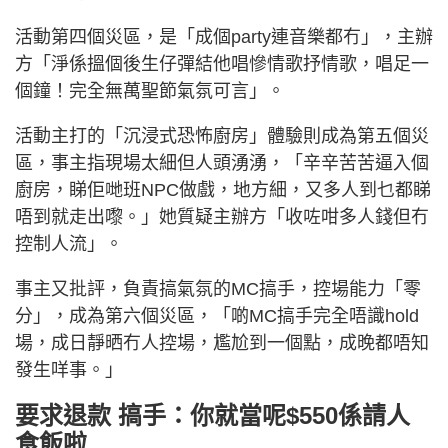
活動第四個災區，是「成個party連音樂都冇」，主辦
方「淨係搵個後生仔彈結他唱慘情歌抒情歌，唱足一
個鐘！完全無萬聖節氣氛可言」。
活動主打的「沉浸式恐怖廚房」體驗則成為第五個災
區，事主指現場太細但人頭湧湧，「辛辛苦苦逼入個
廚房，睇佢哋班NPC做戲，地方細，又多人到乜都睇
唔到就走出嚟。」她質疑主辦方「收咗咁多人錢但冇
控制人流」。
事主又批評，負責搞氣氛的MC搞手，控場能力「零
分」，成為第六個災區，「啲MC搞手完全唔識hold
場，成日靜晒冇人控場，尷尬到一個點，成晚都唔知
發生咩事。」
要求退款 搞手：你就當呢$550係請人
食飯啦