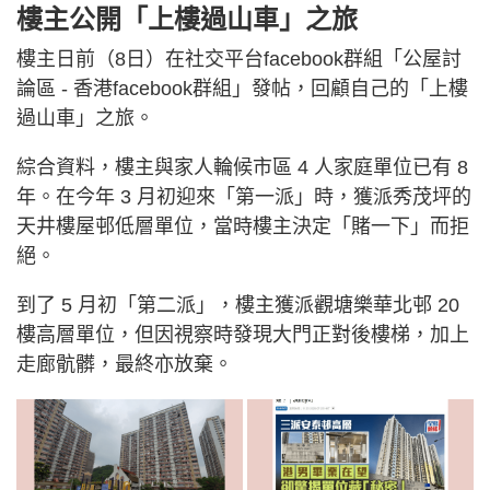
樓主公開「上樓過山車」之旅
樓主日前（8日）在社交平台facebook群組「公屋討
論區 - 香港facebook群組」發帖，回顧自己的「上樓
過山車」之旅。
綜合資料，樓主與家人輪候市區 4 人家庭單位已有 8
年。在今年 3 月初迎來「第一派」時，獲派秀茂坪的
天井樓屋邨低層單位，當時樓主決定「賭一下」而拒
絕。
到了 5 月初「第二派」，樓主獲派觀塘樂華北邨 20
樓高層單位，但因視察時發現大門正對後樓梯，加上
走廊骯髒，最終亦放棄。