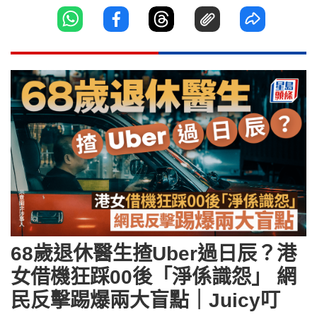
68歲退休醫生揸Uber過日辰？港
女借機狂踩00後「淨係識怨」 網
民反擊踢爆兩大盲點｜Juicy叮