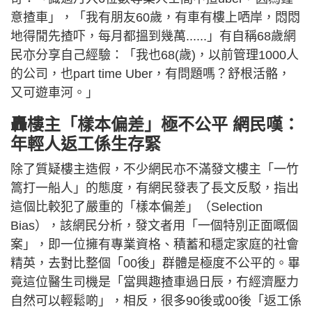
意揸車」，「我有朋友60歲，有車有樓上哂岸，悶悶
地得閒先揸吓，每月都搵到幾萬......」有自稱68歲網
民亦分享自己經驗：「我也68(歲)，以前管理1000人
的公司，也part time Uber，有問題嗎？舒根活骼，
又可遊車河。」
轟樓主「樣本偏差」極不公平 網民嘆：
年輕人返工係生存緊
除了質疑樓主造假，不少網民亦不滿發文樓主「一竹
篙打一船人」的態度，有網民發表了長文反駁，指出
這個比較犯了嚴重的「樣本偏差」（Selection
Bias），該網民分析，發文者用「一個特別正面嘅個
案」，即一位擁有專業資格、積蓄和穩定家庭的社會
精英，去對比整個「00後」群體是極度不公平的。畢
竟這位醫生司機是「當興趣揸車過日辰，冇經濟壓力
自然可以輕鬆啲」，相反，很多90後或00後「返工係