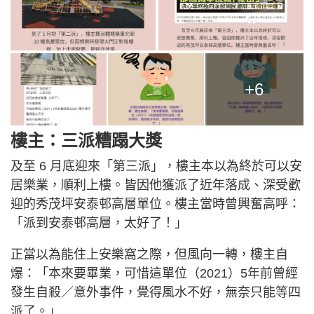
+6
樓主：三派糟蹋大獎
及至 6 月底迎來「第三派」，樓主本以為終於可以安
居樂業，順利上樓。皆因他獲派了近年落成、深受歡
迎的秀茂坪安泰邨高層單位。樓主當時曾興奮高呼：
「派到安泰邨高層，太好了！」
正當以為能住上安樂窩之際，但風向一轉，樓主自
爆：「本來要畢業，可惜這單位（2021）5年前曾經
發生自殺／意外事件，覺得風水不好，無奈只能等四
派了。」