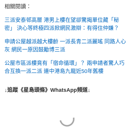
相關閱讀：
三派安泰邨高層 港男上樓在望卻驚揭單位藏「秘
密」 決心等終極四派掀網民激辯：有得住仲嫌？
申請公屋越派越大樓齡 一派長青二派麗瑤 同路人心
灰 網民一原因鼓勵博三派
公屋市區派樓竟有「宿命循環」？ 兩申請者驚人巧
合互換一派二派 連中港島九龍近50年舊樓
↓追蹤《星島頭條》WhatsApp頻道↓