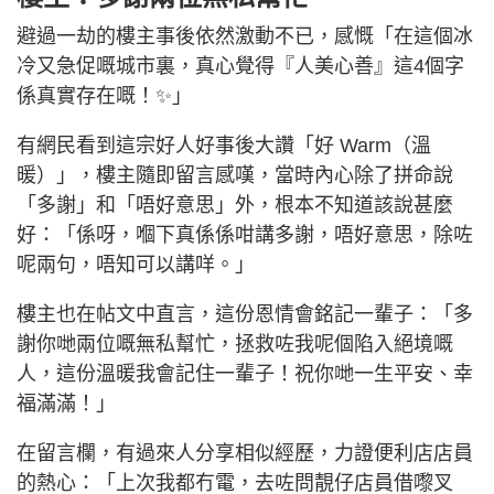
避過一劫的樓主事後依然激動不已，感慨「在這個冰
冷又急促嘅城市裏，真心覺得『人美心善』這4個字
係真實存在嘅！✨」
有網民看到這宗好人好事後大讚「好 Warm（溫
暖）」，樓主隨即留言感嘆，當時內心除了拼命說
「多謝」和「唔好意思」外，根本不知道該說甚麼
好：「係呀，嗰下真係係咁講多謝，唔好意思，除咗
呢兩句，唔知可以講咩。」
樓主也在帖文中直言，這份恩情會銘記一輩子：「多
謝你哋兩位嘅無私幫忙，拯救咗我呢個陷入絕境嘅
人，這份溫暖我會記住一輩子！祝你哋一生平安、幸
福滿滿！」
在留言欄，有過來人分享相似經歷，力證便利店店員
的熱心：「上次我都冇電，去咗問靚仔店員借嚟叉