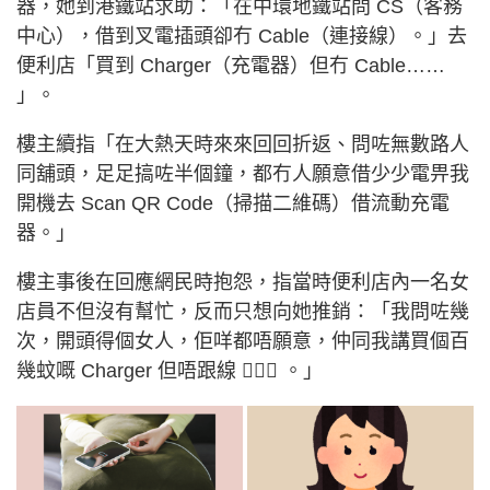
器，她到港鐵站求助：「在中環地鐵站問 CS（客務
中心），借到叉電插頭卻冇 Cable（連接線）。」去
便利店「買到 Charger（充電器）但冇 Cable……
」。
樓主續指「在大熱天時來來回回折返、問咗無數路人
同舖頭，足足搞咗半個鐘，都冇人願意借少少電畀我
開機去 Scan QR Code（掃描二維碼）借流動充電
器。」
樓主事後在回應網民時抱怨，指當時便利店內一名女
店員不但沒有幫忙，反而只想向她推銷：「我問咗幾
次，開頭得個女人，佢咩都唔願意，仲同我講買個百
幾蚊嘅 Charger 但唔跟線 🤦🏻‍♀️ 。」