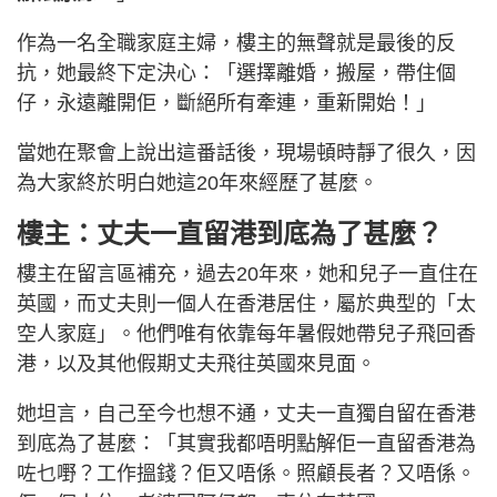
作為一名全職家庭主婦，樓主的無聲就是最後的反
抗，她最終下定決心：「選擇離婚，搬屋，帶住個
仔，永遠離開佢，斷絕所有牽連，重新開始！」
當她在聚會上說出這番話後，現場頓時靜了很久，因
為大家終於明白她這20年來經歷了甚麼。
樓主：丈夫一直留港到底為了甚麼？
樓主在留言區補充，過去20年來，她和兒子一直住在
英國，而丈夫則一個人在香港居住，屬於典型的「太
空人家庭」。他們唯有依靠每年暑假她帶兒子飛回香
港，以及其他假期丈夫飛往英國來見面。
她坦言，自己至今也想不通，丈夫一直獨自留在香港
到底為了甚麼：「其實我都唔明點解佢一直留香港為
咗乜嘢？工作搵錢？佢又唔係。照顧長者？又唔係。