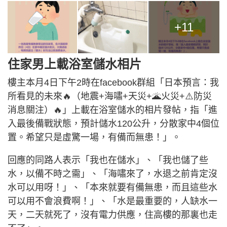
+11
住家男上載浴室儲水相片
樓主本月4日下午2時在facebook群組「日本預言：我
所看見的未來🔥（地震+海嘯+天災+🌋火災+⚠️防災
消息關注）🔥」上載在浴室儲水的相片發帖，指「進
入最後備戰狀態，預計儲水120公升，分散家中4個位
置。希望只是虛驚一場，有備而無患！」。
回應的同路人表示「我也在儲水」、「我也儲了些
水，以備不時之需」、「海嘯來了，水退之前肯定沒
水可以用呀！」、「本來就要有備無患，而且這些水
可以用不會浪費啊！」、「水是最重要的，人缺水一
天，二天就死了，沒有電力供應，住高樓的那裏也走