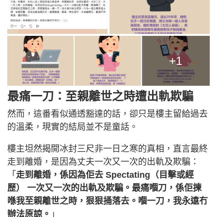
+1
最痛一刀：至親離世之時遭出軌欺騙
然而，這番看似通透豁達的話，卻只是樓主留給過去
的溫柔，現實的結局並不是童話。
樓主坦然揭開冰封三尺非一日之寒的真相，直言最終
走到離婚，是因為丈夫一次又一次的出軌及欺騙：
「
走到離婚，係因為佢去 Spectating（目擊或經
歷） 一次又一次的出軌及欺騙。最痛嗰刀，係佢揀
喺我至親離世之時，狠狠捅落去。嗰一刀，我永遠冇
辦法原諒。
」