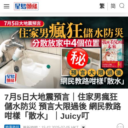
繁
简
7月5日大地震預言｜住家男瘋狂
儲水防災 預言大限過後 網民教路
咁樣「散水」｜Juicy叮
更新時間：15:42 2025-07-05 HKT
時事熱話