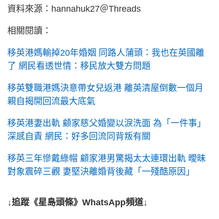
資料來源：hannahuk27＠Threads
相關閱讀：
移英港媽輸掉20年婚姻 同路人蒲頭：我也在英國離
了 網民看透世情：移民放大雙方問題
移英雙職港媽決意帶女兒返港 離英清屋倒數一個月
親自揭開回流最大底氣
移英港妻出軌 顧家慈父婚變以淚洗面 為「一件事」
深感自責 網民：好多回流同背叛有關
移英三年慘戴綠帽 顧家港男驚揭太太連環出軌 曖昧
對象震碎三觀 妻堅決離婚背後藏「一殘酷原因」
↓追蹤《星島頭條》WhatsApp頻道↓