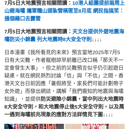
7月5日大地震預言相關閱讀：
10港人組團提前兩周上
山避海嘯 攜軍糧山頭紮營稱匿至8月底 網民指搞笑：
搵個藉口去露營
7月5日大地震預言相關閱讀：
天文台提供外遊地震海
嘯防災小錦囊 列大地震時8大安全守則
↓↓↓↓
日本漫畫《我所看見的未來》預言當地2025年7月5
日有大災難，作者龍樹諒早前雖已改口稱「那天不一
定會發生大事」，但之前的災難預言似乎仍引起遊日
疑慮。就在網民熱烈討論「信」與「不信」之間，香
港天文台日前因應「暑假將至，家長們可能計劃帶子
女外遊」而發出網誌，講解「我們需知的地震與海嘯
知識」，並提供
防災避險小錦囊，當中列出大地震時
8大安全守則，和大地震停止後5大安全守則，以及萬
一遇到海嘯前兆現象的應對方法詳情見下圖↓↓↓↓