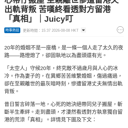
心帶仔搬屋 至親離世慘遭留港夫
出軌背叛 苦嘆終看透對方留港
「真相」｜Juicy叮
更新時間：15:37 2026-08-08 HKT
時事熱話
20年的婚姻不是一座橋，是一條一個人走了太久的夜
路——路燈熄了，卻固執地以為盡頭還有光。
「太空人」守候20年，終究敵不過歲月與人心的冰
冷。作為妻子的，在異鄉苦苦維繫婚姻，傷過痛過，
卻在至親離世的最灰暗時刻，慘遭留港丈夫無情出軌
背叛。
昔日誓言碎落一地，心死的她決絕帶同兒子搬屋，斬
斷半生牽絆。走到盡頭，才淒然看透對方執意獨自留
港的荒涼「真相」。詳情見下圖及下文：