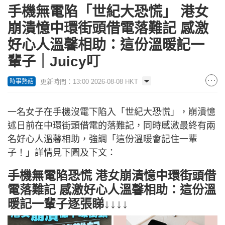
手機無電陷「世紀大恐慌」 港女
崩潰憶中環街頭借電落難記 感激
好心人溫馨相助：這份溫暖記一
輩子｜Juicy叮
更新時間：13:00 2026-08-08 HKT
時事熱話
一名女子在手機沒電下陷入「世紀大恐慌」，崩潰憶
述日前在中環街頭借電的落難記，同時感激最終有兩
名好心人溫馨相助，強調「這份溫暖會記住一輩
子！」詳情見下圖及下文：
手機無電陷恐慌 港女崩潰憶中環街頭借
電落難記 感激好心人溫馨相助：這份溫
暖記一輩子逐張睇↓↓↓↓