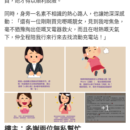
員，她才得以順利脫險。
同時，身旁一名素不相識的熱心路人，也讓她深深感
動：「還有一位剛剛買完嘢嘅靚女，見到我咁焦急，
毫不猶豫掏出佢嘅叉電器救火，而且在咁熱嘅天氣
下，仲全程陪我行來行來去找流動充電站！」
+1
樓主：多謝兩位無私幫忙