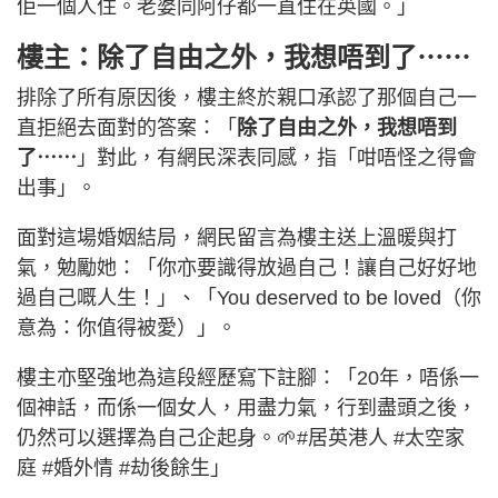
佢一個人住。老婆同阿仔都一直住在英國。」
樓主：除了自由之外，我想唔到了⋯⋯
排除了所有原因後，樓主終於親口承認了那個自己一
直拒絕去面對的答案：「
除了自由之外，我想唔到
了⋯⋯
」對此，有網民深表同感，指「咁唔怪之得會
出事」。
面對這場婚姻結局，網民留言為樓主送上溫暖與打
氣，勉勵她：「你亦要識得放過自己！讓自己好好地
過自己嘅人生！」、「You deserved to be loved（你
意為：你值得被愛）」。
樓主亦堅強地為這段經歷寫下註腳：「20年，唔係一
個神話，而係一個女人，用盡力氣，行到盡頭之後，
仍然可以選擇為自己企起身。🌱#居英港人 #太空家
庭 #婚外情 #劫後餘生」