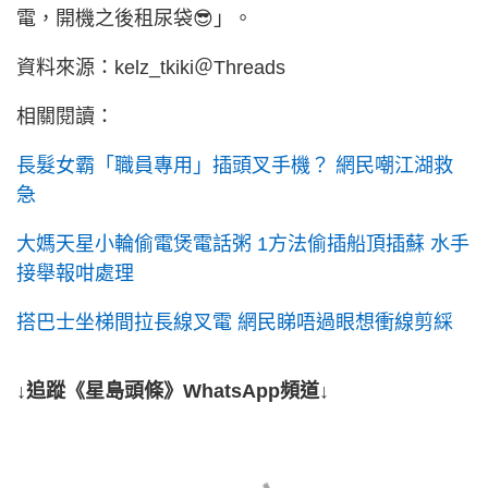
電，開機之後租尿袋😎」。
資料來源：kelz_tkiki＠Threads
相關閱讀：
長髮女霸「職員專用」插頭叉手機？ 網民嘲江湖救
急
大媽天星小輪偷電煲電話粥 1方法偷插船頂插蘇 水手
接舉報咁處理
搭巴士坐梯間拉長線叉電 網民睇唔過眼想衝線剪綵
↓追蹤《星島頭條》WhatsApp頻道↓