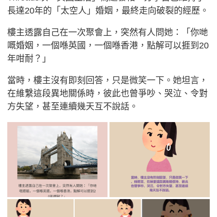
長達20年的「太空人」婚姻，最終走向破裂的經歷。
樓主透露自己在一次聚會上，突然有人問她：「你哋
嘅婚姻，一個喺英國，一個喺香港，點解可以捱到20
年咁耐？」
當時，樓主沒有即刻回答，只是微笑一下。她坦言，
在維繫這段異地關係時，彼此也曾爭吵、哭泣、令對
方失望，甚至連續幾天互不說話。