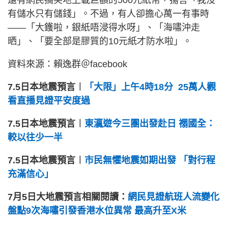
還有網民搞笑地上載巨額的500元紙幣，揚言「我沒
有儲水只有儲錢」。不過，有人卻擔心萬一有事時
——「大鑊啦，銀紙唔浸得水呀」、「海嘯沖走
晒」、「要全部是膠質的10元紙才防水啦」。
資料來源：賴逸群＠facebook
7.5日本地震預言︱
「大限」上午4時18分 25萬人觀
看直播見證平安度過
7.5日本地震預言︱
東瀛遊今三團出發赴日 禤國全：
較以往少一半
7.5日本地震預言︱
市民無懼地震如期出發 「對行程
充滿信心」
7月5日大地震預言相關閱讀：
網民見證航班人流變化
盤點9次海嘯引發香港水位異常 最高升至X米