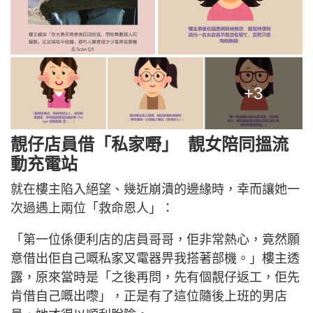
+3
靚仔店員借「私家嘢」 靚女陪同搵流
動充電站
就在樓主陷入絕望、幾近崩潰的邊緣時，幸而讓她一
次過遇上兩位「救命恩人」：
「第一位係便利店的店員哥哥，佢非常熱心，竟然願
意借出佢自己嘅私家叉電器畀我搭著部機。」樓主透
露，原來當時是「之後再問，先有個靚仔返工，佢先
肯借自己嘅出嚟」，正是有了這位隨後上班的男店