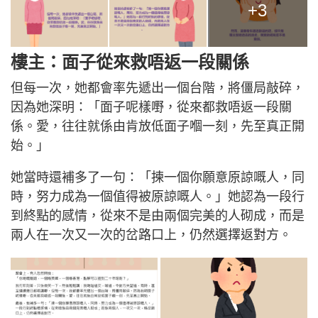
+3
樓主：面子從來救唔返一段關係
但每一次，她都會率先遞出一個台階，將僵局敲碎，
因為她深明：「面子呢樣嘢，從來都救唔返一段關
係。愛，往往就係由肯放低面子嗰一刻，先至真正開
始。」
她當時還補多了一句：「揀一個你願意原諒嘅人，同
時，努力成為一個值得被原諒嘅人。」她認為一段行
到終點的感情，從來不是由兩個完美的人砌成，而是
兩人在一次又一次的岔路口上，仍然選擇返對方。