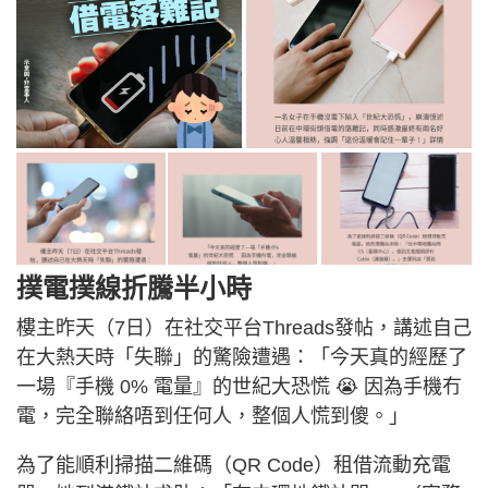
撲電撲線折騰半小時
樓主昨天（7日）在社交平台Threads發帖，講述自己
在大熱天時「失聯」的驚險遭遇：「今天真的經歷了
一場『手機 0% 電量』的世紀大恐慌 😭 因為手機冇
電，完全聯絡唔到任何人，整個人慌到傻。」
為了能順利掃描二維碼（QR Code）租借流動充電