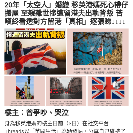
20年「太空人」婚變 移英港媽死心帶仔
搬屋 至親離世慘遭留港夫出軌背叛 苦
嘆終看透對方留港「真相」逐張睇↓↓↓↓
樓主：曾爭吵、哭泣
身為移英港媽的樓主日前（3日）在社交平台
Threads以「英國生活」為題發帖，分享自己維持了