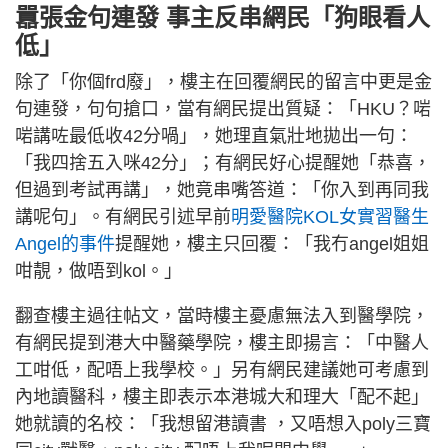
囂張金句連發 事主反串網民「狗眼看人
低」
除了「你個frd廢」，樓主在回覆網民的留言中更是金
句連發，句句搶口，當有網民提出質疑：「HKU？啱
啱講咗最低收42分喎」，她理直氣壯地拋出一句：
「我四捨五入咪42分」；有網民好心提醒她「恭喜，
但過到考試再講」，她竟串嘴答道：「你入到再同我
講呢句」。有網民引述早前
明愛醫院KOL女實習醫生
Angel的事件
提醒她，樓主只回覆：「我冇angel姐姐
咁靚，做唔到kol。」
翻查樓主過往帖文，當時樓主憂慮無法入到醫學院，
有網民提到港大中醫藥學院，樓主即揚言：「中醫人
工咁低，配唔上我學校。」另有網民建議她可考慮到
內地讀醫科，樓主即表示本港城大和理大「配不起」
她就讀的名校：「我想留港讀書 ，又唔想入poly三寶