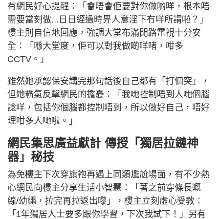
有網民好心提醒：「會唔會佢要對你做啲咩，根本唔
需要當刻做...日日經過時畀人意淫下冇咩所謂啦？」
樓主則自信地回應，強調大堂布滿閉路電視十分安
全：「喺大堂度，佢可以對我做啲咩啫，咁多
CCTV。」
雖然她承認保安講完那句話後自己都有「打個突」，
但她霸氣反擊網民的擔憂：「我哋控制唔到人哋個腦
諗咩，包括你個腦都控制唔到，所以做好自己，唔好
理咁多人哋啦。」
網民集思廣益獻計 傳授「獨居拉鏈神
器」秘技
為免樓主下次穿旗袍再遇上同類尷尬場面，有不少熱
心網民向樓主分享生活小智慧：「著之前穿條長嘅
線/幼繩，拉完再拉返出嚟」，樓主立刻虛心受教：
「1年獨居人士要多跟你學習，下次我試下！」另有