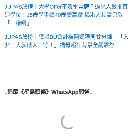
JUPAS放榜｜大學Offer不及水電牌？過來人狠批盲
追學位：15歲學手藝40歲變贏家 揭港人其實只敬
「一樣嘢」
JUPAS放榜｜獲派BU會計被阿媽狠鬧廿分鐘：「入
非三大就低人一等！」揭母超狂背景全網震怒
↓追蹤《星島頭條》WhatsApp頻道↓