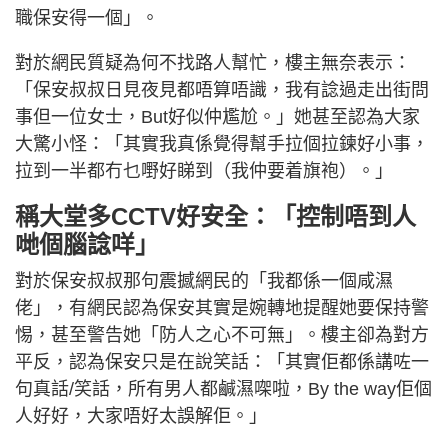
職保安得一個」。
對於網民質疑為何不找路人幫忙，樓主無奈表示：
「保安叔叔日見夜見都唔算唔識，我有諗過走出街問
事但一位女士，But好似仲尷尬。」她甚至認為大家
大驚小怪：「其實我真係覺得幫手拉個拉鍊好小事，
拉到一半都冇乜嘢好睇到（我仲要着旗袍）。」
稱大堂多CCTV好安全：「控制唔到人
哋個腦諗咩」
對於保安叔叔那句震撼網民的「我都係一個咸濕
佬」，有網民認為保安其實是婉轉地提醒她要保持警
惕，甚至警告她「防人之心不可無」。樓主卻為對方
平反，認為保安只是在說笑話：「其實佢都係講咗一
句真話/笑話，所有男人都鹹濕㗎啦，By the way佢個
人好好，大家唔好太誤解佢。」