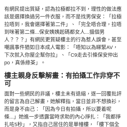
有網民提出質疑，認為拉極都拉不到，理性的做法應
該是選擇換過另一件衣服，而不是找男保安：「拉極
拉唔到，我會選擇著第二件」、「完全唔合理，拉唔
到咪著第二條...保安姨姨起碼都女人...搵個男
人？？？」有網民更質疑樓主的行為惹人誤會，甚至
嘲諷事件猶如日本成人電影：「唔知以為睇緊AV，
下次就入你屋企幫你拉」、「C9走去引條保安仲出
po，真係綠茶」。
樓主親身反擊解畫：有拍攝工作非穿不
可
面對一些網民的非議，樓主未有退縮，逐一回覆批評
的留言為自己解畫，她解釋指，當日並非不想換衫，
而是身不由己：「因為今日有拍攝，所以要着呢
條...」她進一步透露當時求助的內心掙扎：「我都掙
扎咗5秒」，又指自己居住的是單幢樓，「樓下個全