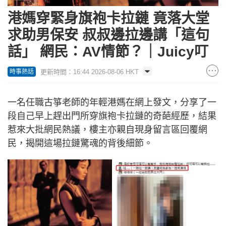
港媽穿緊身旗袍卡拉鏈 竟落大堂
求助男保安 叔叔邊拉邊講「這句
話」 網民：AV情節？｜Juicy叮
更新時間：16:44 2026-08-06 HKT
時事熱話
一名任職古箏老師的年輕港媽在網上發文，分享了一
段自己早上趕出門所穿旗袍卡拉鏈的奇葩經歷，結果
惹來大批網民熱議，樓主亦親自現身留言區回覆網
民，揭開這場拉鏈驚魂的背後細節。