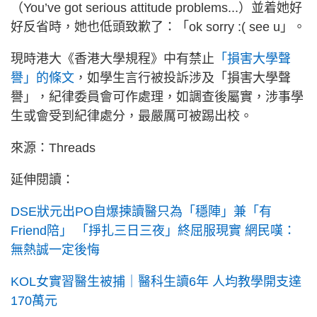
（You’ve got serious attitude problems...）並着她好
好反省時，她也低頭致歉了：「ok sorry :( see u」。
現時港大《香港大學規程》中有禁止
「損害大學聲
譽」的條文
，如學生言行被投訴涉及「損害大學聲
譽」，紀律委員會可作處理，如調查後屬實，涉事學
生或會受到紀律處分，最嚴厲可被踢出校。
來源：Threads
延伸閱讀：
DSE狀元出PO自爆揀讀醫只為「穩陣」兼「有
Friend陪」 「掙扎三日三夜」終屈服現實 網民嘆：
無熱誠一定後悔
KOL女實習醫生被捕｜醫科生讀6年 人均教學開支達
170萬元