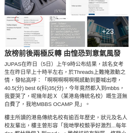
+23
放榜前後兩極反轉 由惶恐到意氣風發
JUPAS在昨日（5日）上午9時公布結果，該名女考
生在昨日早上十時半左右，於Threads上難掩激動之
情，發帖高呼：「啊啊啊啊啊啊感動到要喊出嚟，
40.5(分) best 6(科)35(分)，今年竟然都入到mbbs，
我要哭了，呢幾年起Ｘ（某港島傳統名校）嘅生涯無
白費了，我地MBBS OCAMP 見」。
樓主所讀的港島傳統名校有逾百年歷史，狀元及名人
校友輩出，樓主曾形容「我哋學校競爭好激烈...每年