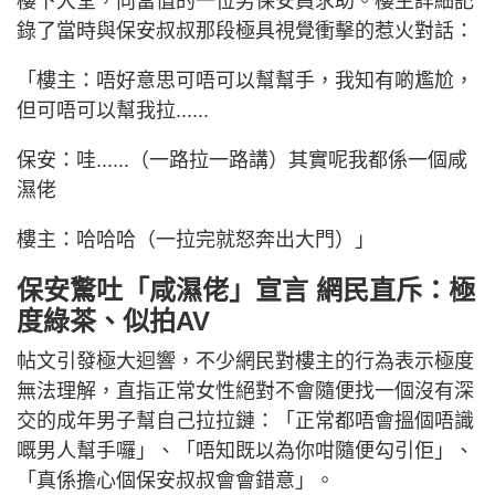
樓下大堂，向當值的一位男保安員求助。樓主詳細記
錄了當時與保安叔叔那段極具視覺衝擊的惹火對話：
「樓主：唔好意思可唔可以幫幫手，我知有啲尷尬，
但可唔可以幫我拉......
保安：哇......（一路拉一路講）其實呢我都係一個咸
濕佬
樓主：哈哈哈（一拉完就怒奔出大門）」
保安驚吐「咸濕佬」宣言 網民直斥：極
度綠茶、似拍AV
帖文引發極大迴響，不少網民對樓主的行為表示極度
無法理解，直指正常女性絕對不會隨便找一個沒有深
交的成年男子幫自己拉拉鏈：「正常都唔會搵個唔識
嘅男人幫手囉」、「唔知既以為你咁隨便勾引佢」、
「真係擔心個保安叔叔會會錯意」。