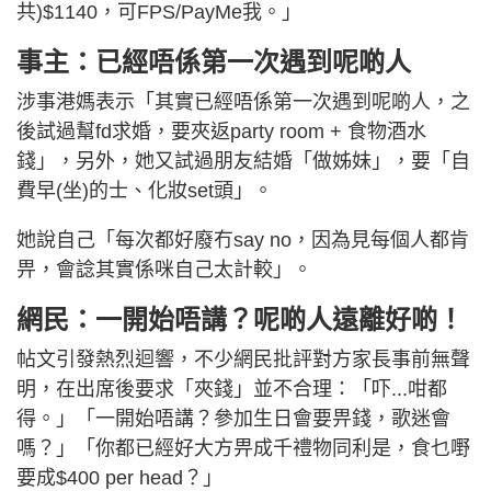
共)$1140，可FPS/PayMe我。」
事主：已經唔係第一次遇到呢啲人
涉事港媽表示「其實已經唔係第一次遇到呢啲人，之
後試過幫fd求婚，要夾返party room + 食物酒水
錢」，另外，她又試過朋友結婚「做姊妹」，要「自
費早(坐)的士、化妝set頭」。
她說自己「每次都好廢冇say no，因為見每個人都肯
畀，會諗其實係咪自己太計較」。
網民：一開始唔講？呢啲人遠離好啲！
帖文引發熱烈迴響，不少網民批評對方家長事前無聲
明，在出席後要求「夾錢」並不合理：「吓...咁都
得。」「一開始唔講？參加生日會要畀錢，歌迷會
嗎？」「你都已經好大方畀成千禮物同利是，食乜嘢
要成$400 per head？」