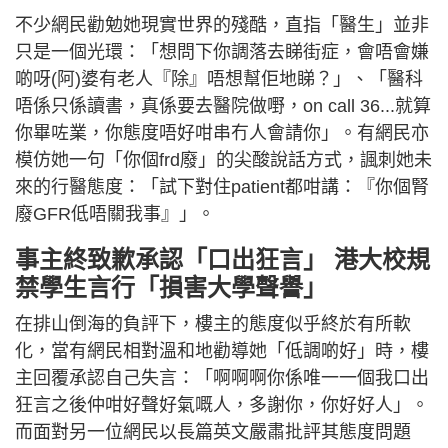
不少網民勸勉她現實世界的殘酷，直指「醫生」並非
只是一個光環：「想問下你調落去睇街症，會唔會嫌
啲呀(阿)婆有老人『除』唔想幫佢地睇？」、「醫科
唔係只係讀書，真係要去醫院做嘢，on call 36...就算
你畢咗業，你態度唔好咁串冇人會請你」。有網民亦
模仿她一句「你個frd廢」的尖酸說話方式，諷刺她未
來的行醫態度：「試下對住patient都咁講：『你個腎
廢GFR低唔關我事』」。
事主終致歉承認「口出狂言」 港大校規
禁學生言行「損害大學聲譽」
在排山倒海的負評下，樓主的態度似乎終於有所軟
化，當有網民相對溫和地勸導她「低調啲好」時，樓
主回覆承認自己失言：「啊啊啊你係唯一一個我口出
狂言之後仲咁好聲好氣嘅人，多謝你，你好好人」。
而面對另一位網民以長篇英文嚴肅批評其態度問題