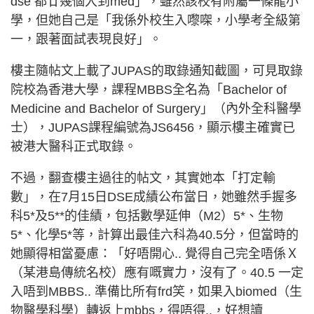
dse 都廿幾個入到med」，雖然該校有附屬一條龍小
學，但她自己是「我係外校生入嚟㗎，小學考全級第
一，跟著面試表現良好」。
樓主隨帖文上載了JUPAS的取錄通知截圖，可見取錄
院校為香港大學，課程MBBS全名為「Bachelor of
Medicine and Bachelor of Surgery」（內外全科醫學
士），JUPAS課程編號為JS6456，顯示樓主確實已
被港大醫科正式取錄。
不過，翻查樓主過往的帖文，其實她本「打定輸
數」，在7月15日DSE成績公布當日，她雖然手握多
科5*及5**的佳績，包括數學延伸（M2）5*、生物
5*、化學5*等，計算出最佳六科為40.5分，但當時的
她顯得相當憂慮：「好唔開心.. 覺得自己完全唔係Ｘ
（某港島傳統名校）應有嘅實力，沒有了。40.5 一定
入唔到MBBS.. 準備比所有frd笑，如果入biomed（生
物醫學科學）轉返上mbbs，得唔得..，好想讀