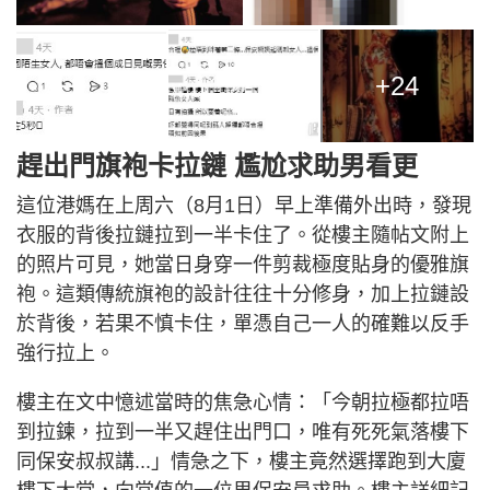
+24
趕出門旗袍卡拉鏈 尷尬求助男看更
這位港媽在上周六（8月1日）早上準備外出時，發現
衣服的背後拉鏈拉到一半卡住了。從樓主隨帖文附上
的照片可見，她當日身穿一件剪裁極度貼身的優雅旗
袍。這類傳統旗袍的設計往往十分修身，加上拉鏈設
於背後，若果不慎卡住，單憑自己一人的確難以反手
強行拉上。
樓主在文中憶述當時的焦急心情：「今朝拉極都拉唔
到拉鍊，拉到一半又趕住出門口，唯有死死氣落樓下
同保安叔叔講...」情急之下，樓主竟然選擇跑到大廈