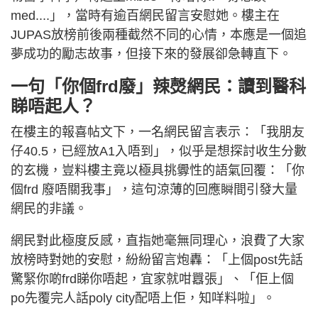
med....」，當時有逾百網民留言安慰她。樓主在
JUPAS放榜前後兩種截然不同的心情，本應是一個追
夢成功的勵志故事，但接下來的發展卻急轉直下。
一句「你個frd廢」辣㷫網民：讀到醫科
睇唔起人？
在樓主的報喜帖文下，一名網民留言表示：「我朋友
仔40.5，已經放A1入唔到」，似乎是想探討收生分數
的玄機，豈料樓主竟以極具挑釁性的語氣回覆：「你
個frd 廢唔關我事」，這句涼薄的回應瞬間引發大量
網民的非議。
網民對此極度反感，直指她毫無同理心，浪費了大家
放榜時對她的安慰，紛紛留言炮轟：「上個post先話
驚緊你啲frd睇你唔起，宜家就咁囂張」、「佢上個
po先覆完人話poly city配唔上佢，知咩料啦」。