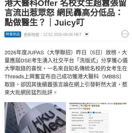
港大醫科Offer 名校女生超囂張留
言流出惹眾怒 網民轟高分低品：
點做醫生？｜Juicy叮
更新時間：12:52 2026-08-06 HKT
時事熱話
2026年度JUPAS（大學聯招）昨日（5日）放榜，大
量應屆DSE考生湧入社交平台「洗版式」分享獲心儀
大學取錄的喜悅，一名來自知名傳統名校的女考生在
Threads上興奮宣布自己成功獲港大醫科（MBBS）
取錄，卻因其後續囂張言論在網上引發軒然大波，惹
來大批網民猛烈批評。