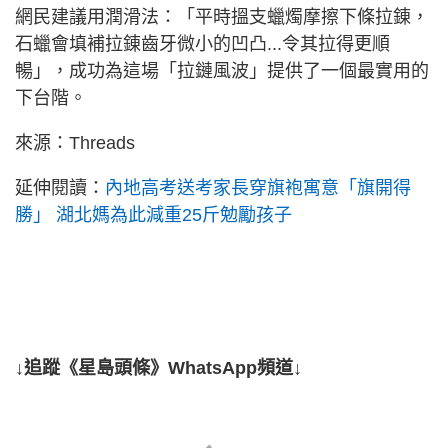
網民建議用潤滑法：「平時搵支蠟燭摩擦下條拉錬，
石蠟會填補拉錬齒牙微小的凹凸...令其拉得更順
暢」，成功為這場「拉鏈風波」提供了一個最實用的
下台階。
來源：Threads
延伸閱讀：
內地高考送考家長穿旗袍寓意「旗開得
勝」 湖北媽為此減重25斤勉勵孩子
↓追蹤《星島頭條》WhatsApp頻道↓