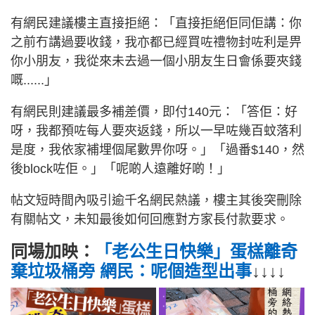
有網民建議樓主直接拒絕：「直接拒絕佢同佢講：你
之前冇講過要收錢，我亦都已經買咗禮物封咗利是畀
你小朋友，我從來未去過一個小朋友生日會係要夾錢
嘅......」
有網民則建議最多補差價，即付140元：「答佢：好
呀，我都預咗每人要夾返錢，所以一早咗幾百蚊落利
是度，我依家補埋個尾數畀你呀。」「過番$140，然
後block咗佢。」「呢啲人遠離好啲！」
帖文短時間內吸引逾千名網民熱議，樓主其後突刪除
有關帖文，未知最後如何回應對方家長付款要求。
同場加映：
「老公生日快樂」蛋榚離奇
棄垃圾桶旁 網民：呢個造型出事
↓↓↓↓