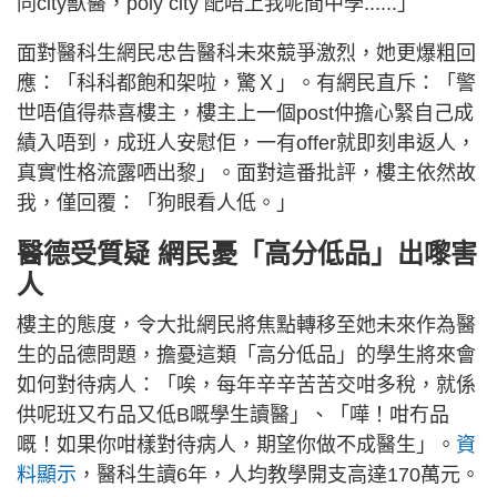
同city獸醫，poly city 配唔上我呢間中學......」
面對醫科生網民忠告醫科未來競爭激烈，她更爆粗回
應：「科科都飽和架啦，驚Ｘ」。有網民直斥：「警
世唔值得恭喜樓主，樓主上一個post仲擔心緊自己成
績入唔到，成班人安慰佢，一有offer就即刻串返人，
真實性格流露哂出黎」。面對這番批評，樓主依然故
我，僅回覆：「狗眼看人低。」
醫德受質疑 網民憂「高分低品」出嚟害
人
樓主的態度，令大批網民將焦點轉移至她未來作為醫
生的品德問題，擔憂這類「高分低品」的學生將來會
如何對待病人：「唉，每年辛辛苦苦交咁多稅，就係
供呢班又冇品又低B嘅學生讀醫」、「嘩！咁冇品
嘅！如果你咁樣對待病人，期望你做不成醫生」。
資
料顯示
，醫科生讀6年，人均教學開支高達170萬元。