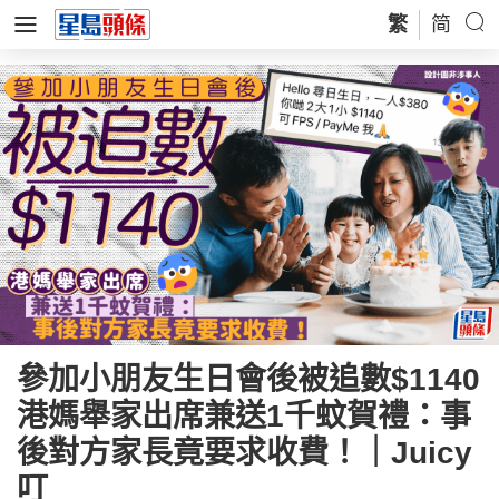
繁
简
參加小朋友生日會後被追數$1140
港媽舉家出席兼送1千蚊賀禮：事
後對方家長竟要求收費！｜Juicy
叮