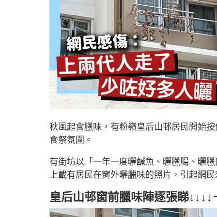
秋風起食臘味，有粉嶺皇后山邨居民開始按
食祭氛圍。
有街坊以「一年一度曬鹹魚、曬臘腸、曬臘
上載有居民在窗外曬臘味的照片，引起網民想
皇后山邨窗前臘味陣逐張睇↓↓↓↓＋