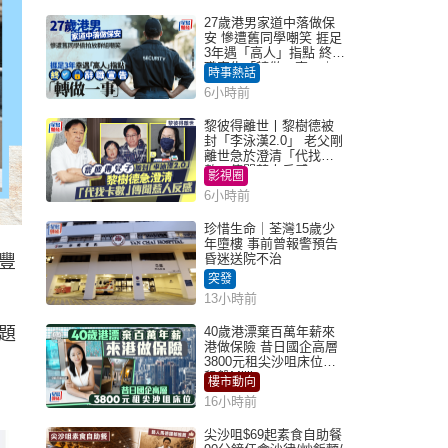
27歲港男家道中落做保
安 慘遭舊同學嘲笑 捱足
3年遇「高人」指點 終辭
職宣告「轉做一事」｜
時事熱話
Juicy叮
6小時前
黎彼得離世丨黎樹德被
封「李泳漢2.0」 老父剛
離世急於澄清「代找卡
數」傳聞惹人反感
影視圈
6小時前
珍惜生命｜荃灣15歲少
年墮樓 事前曾報警預告
昏迷送院不治
豐
突發
13小時前
題
40歲港漂棄百萬年薪來
港做保險 昔日國企高層
3800元租尖沙咀床位｜
租盤Million
樓市動向
16小時前
尖沙咀$69起素食自助餐