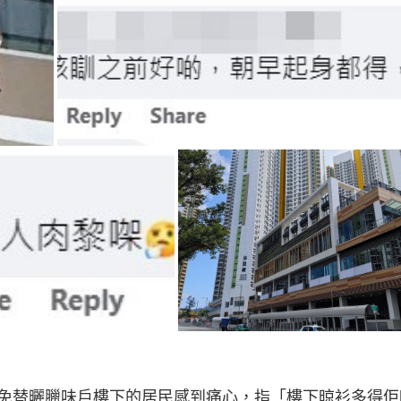
免替曬臘味戶樓下的居民感到痛心，指「樓下晾衫多得佢