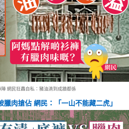
陣 網民狂轟自私：豬油滴到成牆都係
被臘肉搶佔 網民：「一山不能藏二虎」