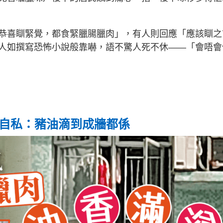
恭喜瞓緊覺，都食緊臘腸臘肉」，有人則回應「應該瞓之
人如撰寫恐怖小說般靠嚇，語不驚人死不休——「會唔會
轟自私：豬油滴到成牆都係