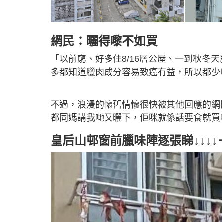
網民：曬得嚟不如買
「以前窮、好多住8/16層公屋、一到秋冬
多都知道臘肉成分容易致癌冇益，所以都少
不過，浪漫的懷舊情懷很快被其他回應的網
都同媽講我哋又曬下，佢咪就係話要食就買
皇后山邨窗前臘味陣逐張睇↓↓↓↓＋