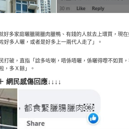
天就好多家庭曬臘腸臘肉臘鴨、有錢的人就去上環買，現在
咗好多人曬，或者是好多上一兩代人走了」。
民打破，直指「諗多咗喇，唔係唔曬，係曬得嚟不如買，
啦，多Ｘ餘」。
 網民感傷回應↓↓↓↓