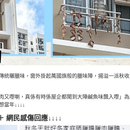
傳統曬臘味，窗外掛起萬國旗般的臘味陣，揚溢一派秋收
肉又嚟喇，真係有時係屋企都聞到大陣鹹魚味飄入嚟」為
當年↓↓↓↓
 網民感傷回應↓↓↓↓