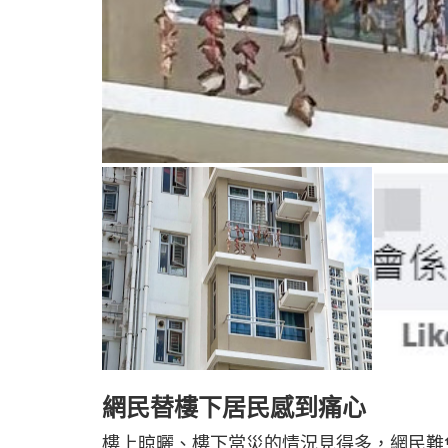
網民替樓下居民感到痛心
樓上晾曬、樓下當災的情況見得多，網民難