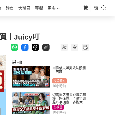
繁
简
育
體育
大灣區
專欄
更多
｜Juicy叮
最Hit
謝偉俊夫婦擬效法蔡瀾
｜周顯
投資理財
16小時前
63歲關之琳與27歲男模
爆「嫲孫戀」？激罕開
腔19字回應：多謝大家
掛念近況
影視圈
10小時前