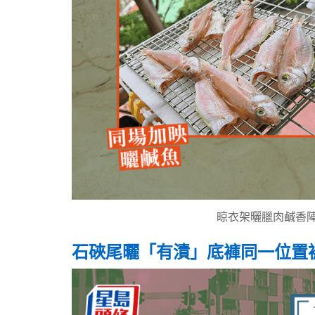
晾衣架曬臘肉鹹香陣
石硤尾曬「有漬」底褲同一位置