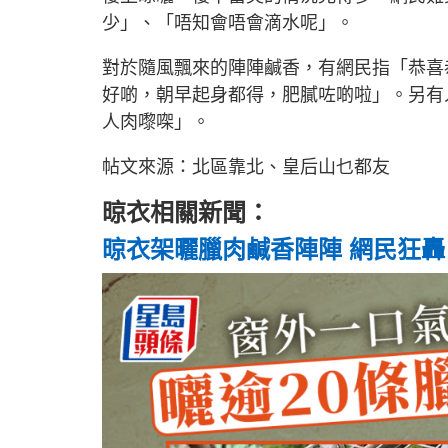
少」、「唔知會唔會滴水呢」。
對於隨風飄來的陣陣鹹香，有網民指「恭喜
好啲，朝早起身都得，肥膩咗啲啦」。另有
人肉嚟㗎」。
帖文來源：北區靠北、皇后山乜都友
晾衣相關新聞：
晾衣架曬臘肉鹹香陣陣 網民狂