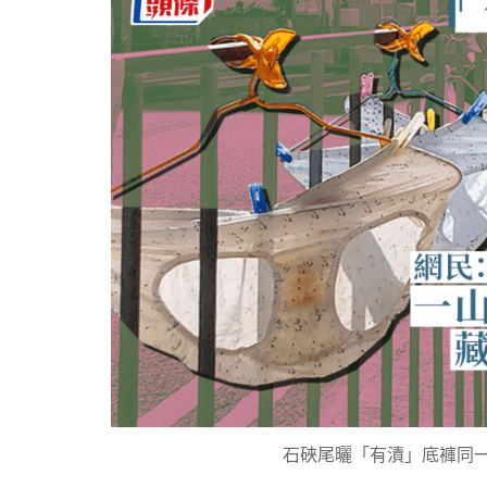
石硤尾曬「有漬」底褲同一