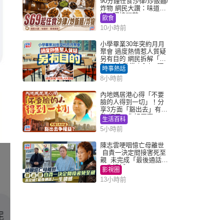
90分鐘任食沙律/炒飯麵/
炸物 網民大讚：味道
好，環境闊落
飲食
10小時前
小學畢業30年突約月月
聚會 過度熱情惹人質疑
另有目的 網民拆解「扮
熟」4大動機｜Juicy叮
時事熱話
8小時前
內地媽居港心得「不要
臉的人得到一切」！分
享3方面「豁出去」有著
數 網民：你好厲害
生活百科
5小時前
陳志雲哽咽憶亡母離世
自責一決定間接害死至
親 未完成「最後通話」
一生遺憾
影視圈
13小時前