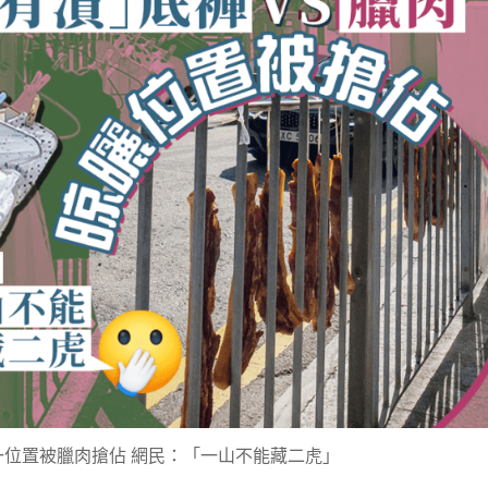
位置被臘肉搶佔 網民：「一山不能藏二虎」