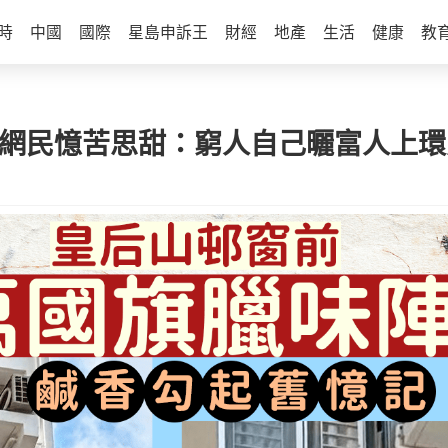
時
中國
國際
星島申訴王
財經
地產
生活
健康
教
網民憶苦思甜：窮人自己曬富人上環買