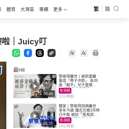
繁
简
育
體育
大灣區
專欄
更多
｜Juicy叮
最Hit
黎彼得離世丨被前妻離
棄成「帶子洪郎」 為38
歲「躺平」兒子還債多
年 曾盼尋伴侶度晚年
影視圈
00:45
13小時前
獨家丨黎彼得因病離世
享年76歲 鍾志光揭3月時
已中風 被封「鬼馬詞
人」與許冠傑多合作
影視圈
01:25
14小時前