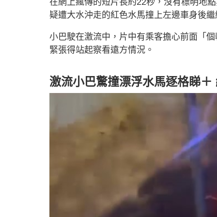
在網上瘋傳的短片長約22秒，沒有標明地
疑遭大水沖走的紅色水馬撞上左邊車身後繼
小巴駛在激流中，片中有乘客擔心前面「個
緊張得站起察看遠方情況。
激流小巴驚撞漂浮水馬逐格睇＋ 網