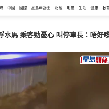
時
中國
國際
星島申訴王
財經
地產
生活
健康
教
水馬 乘客勁憂心 叫停車長：唔好嚟啦