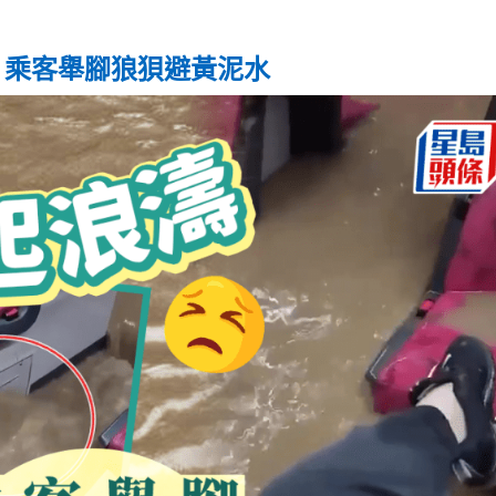
 乘客舉腳狼狽避黃泥水