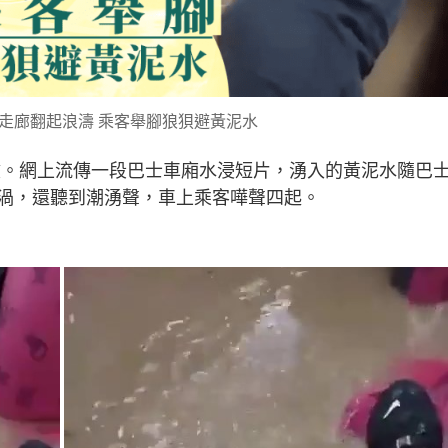
層走廊翻起浪濤 乘客舉腳狼狽避黃泥水
。網上流傳一段巴士車廂水浸短片，湧入的黃泥水隨巴
渦，還聽到潮湧聲，車上乘客嘩聲四起。