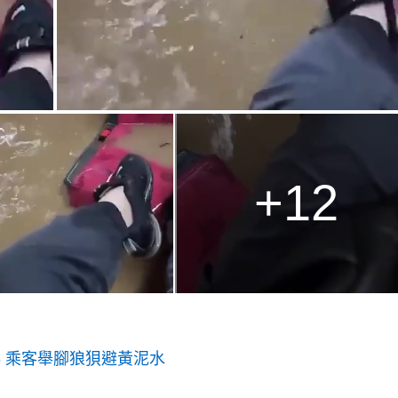
+12
 乘客舉腳狼狽避黃泥水