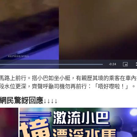
R
-
0:24
L
P
o
i
a
c
e
d
t
馬路上前行。搭小巴如坐小艇，有親歷其境的乘客在車內
e
u
d
r
m
:
e
段水位更深，齊聲呼籲司機勿再前行：「唔好嚟啦！」。
1
-
0
i
a
0
n
.
-
民驚訝回應↓↓↓↓
0
P
i
0
i
%
c
t
n
u
r
e
i
n