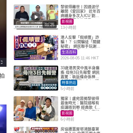
黎彼得離世丨因通波仔
離開《愛回家》 近年百
病纏身多次入ICU 劉鑾
雄黃宗澤曾施援手
影視圈
01:25
13小時前
港人反擊「假順豐」詐
騙！？ 公開騙徒「關鍵
秘密」 網民聯手玩謝：
練習緬甸語
生活百科
2026-08-05 11:46 HKT
F
u
33歲港男突中風半身癱
l
瘓 母拖3日先報警 網民
l
拍
s
震驚：執返條命係神蹟
c
自爆2個惡習｜Juicy叮
r
時事熱話
e
e
5小時前
n
獨家丨盧宛茵揭黎彼得
最後時光：醫院插喉有
痰講唔到嘢 經典歌《浪
子心聲》金句源自廟街
影視圈
睇相佬
6小時前
房協遷置屋邨鴻鵠臺第