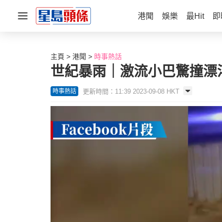
港聞
娛樂
最Hit
即
主頁
港聞
時事熱話
世紀暴雨｜激流小巴驚撞漂浮
更新時間：11:39 2023-09-08 HKT
時事熱話