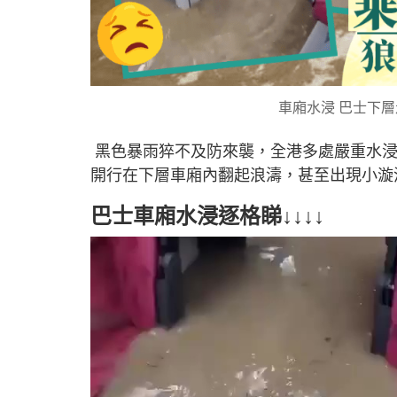
車廂水浸 巴士下
黑色暴雨猝不及防來襲，全港多處嚴重水浸
開行在下層車廂內翻起浪濤，甚至出現小漩
巴士車廂水浸逐格睇↓↓↓↓