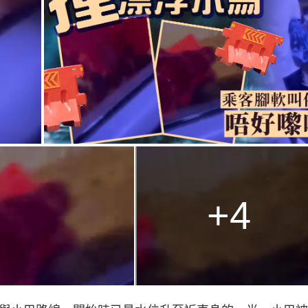
g
T
i
m
e
+4