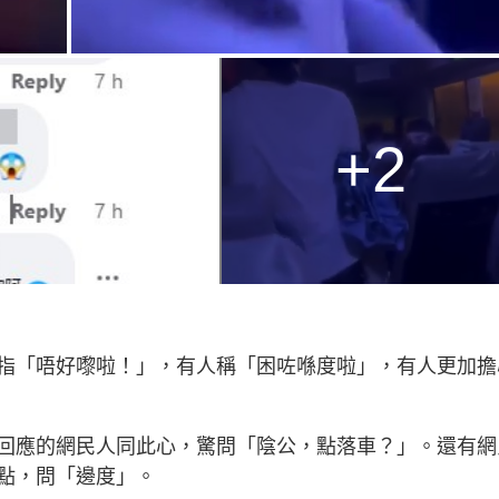
+2
指「唔好嚟啦！」，有人稱「困咗喺度啦」，有人更加擔
回應的網民人同此心，驚問「陰公，點落車？」。還有網
點，問「邊度」。