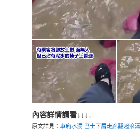
內容詳情請看↓↓↓↓
原文詳見：
車廂水浸 巴士下層走廊翻起浪濤