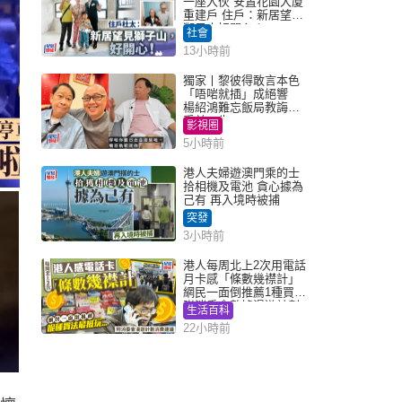
一座入伙 安置花園大廈
重建戶 住戶：新居望見
獅子山好開心！
社會
13小時前
獨家丨黎彼得敢言本色
「唔啱就插」成絕響
楊紹鴻難忘飯局教誨：
受益一生
影視圈
5小時前
港人夫婦遊澳門乘的士
拾相機及電池 貪心據為
己有 再入境時被捕
突發
3小時前
港人每周北上2次用電話
月卡感「條數幾襟計」
網民一面倒推薦1種買法
附消委會數據漫遊計劃
生活百科
消費提示
22小時前