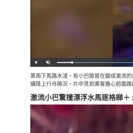
P
U
l
n
a
m
y
u
黑雨下馬路水浸，有小巴險冒在變成激流的
t
e
攝陸上行舟險況。片中見到乘客擔心前面路
激流小巴驚撞漂浮水馬逐格睇＋ 網