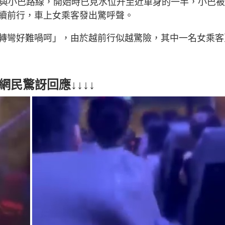
點與小巴路線，開始時已見水位升至近車身的一半，小巴
續前行，車上女乘客發出驚呼聲。
轉彎好難喎呵」，由於越前行似越驚險，其中一名女乘客
民驚訝回應↓↓↓↓