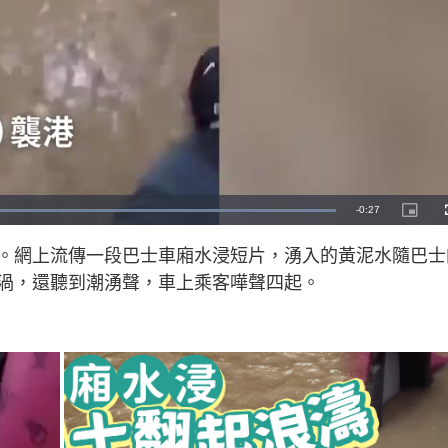
R
-
0:27
L
P
o
i
a
c
e
d
t
。網上流傳一段巴士車廂水浸短片，湧入的黃泥水隨巴士
e
u
d
r
m
:
e
渦，還聽到潮湧聲，車上乘客嘩聲四起。
1
-
0
i
a
0
n
.
-
0
P
i
0
i
%
c
t
n
u
r
e
i
n