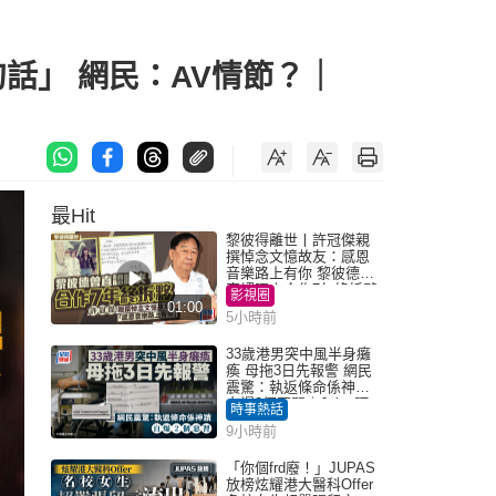
話」 網民：AV情節？｜
最Hit
黎彼得離世丨許冠傑親
撰悼念文憶故友：感恩
音樂路上有你 黎彼德曾
直認唔夾合作7年終拆夥
影視圈
01:00
5小時前
33歲港男突中風半身癱
瘓 母拖3日先報警 網民
震驚：執返條命係神蹟
自爆2個惡習｜Juicy叮
時事熱話
9小時前
「你個frd廢！」JUPAS
放榜炫耀港大醫科Offer