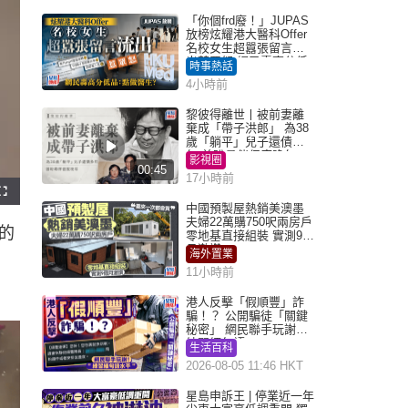
「你個frd廢！」JUPAS
放榜炫耀港大醫科Offer
名校女生超囂張留言流
出惹眾怒 網民轟高分低
時事熱話
品：點做醫生？｜Juicy
4小時前
叮
黎彼得離世丨被前妻離
棄成「帶子洪郎」 為38
歲「躺平」兒子還債多
年 曾盼尋伴侶度晚年
影視圈
00:45
17小時前
F
u
中國預製屋熱銷美澳墨
l
夫婦22萬購750呎兩房戶
l
的
s
零地基直接組裝 實測9個
c
月激讚
r
海外置業
e
e
11小時前
n
港人反擊「假順豐」詐
騙！？ 公開騙徒「關鍵
秘密」 網民聯手玩謝：
練習緬甸語
生活百科
2026-08-05 11:46 HKT
星島申訴王 | 停業近一年