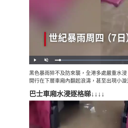
P
U
l
n
a
m
y
u
黑色暴雨猝不及防來襲，全港多處嚴重水浸
t
e
開行在下層車廂內翻起浪濤，甚至出現小漩
巴士車廂水浸逐格睇↓↓↓↓