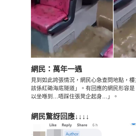
網民：萬年一遇
見到如此誇張情況，網民心急查問地點，樓
該係紅磡海底隧道」。有回應的網民形容是「
以坐喺到…唔踩住張凳企起身…」。
網民驚訝回應↓↓↓↓