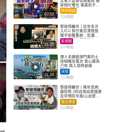
尖東大富豪低調重開 獨
家相片曝光 復業前夕被
淋油「贈慶」
申訴熱話
02:52
7小時前
黎彼得離世丨近年多次
入ICU 契仔黃宗澤曾施
援手助醫重病：佢瀟灑
一生唔想大家唔開心
影視圈
01:23
1小時前
港人夫婦遊澳門乘的士
拾相機及電池 貪心據為
己有 再入境時被捕
突發
01:14
7小時前
黎彼得離世丨晚年受病
痛煎熬 2招自測血管健康
及早預防中風/心血管疾
病
醫生教室
5小時前