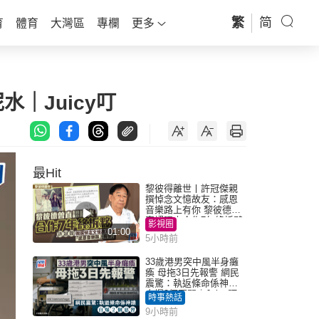
繁
简
育
體育
大灣區
專欄
更多
｜Juicy叮
最Hit
黎彼得離世丨許冠傑親
撰悼念文憶故友：感恩
音樂路上有你 黎彼德曾
直認唔夾合作7年終拆夥
影視圈
01:00
5小時前
33歲港男突中風半身癱
瘓 母拖3日先報警 網民
震驚：執返條命係神蹟
自爆2個惡習｜Juicy叮
時事熱話
9小時前