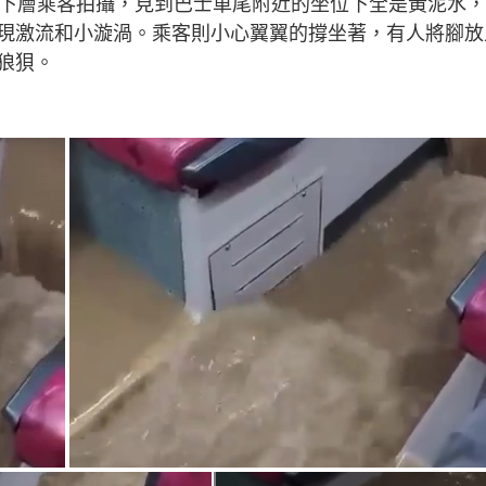
由下層乘客拍攝，見到巴士車尾附近的坐位下全是黃泥水
現激流和小漩渦。乘客則小心翼翼的撐坐著，有人將腳放
狼狽。