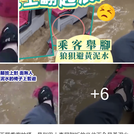
g
T
i
m
e
+6