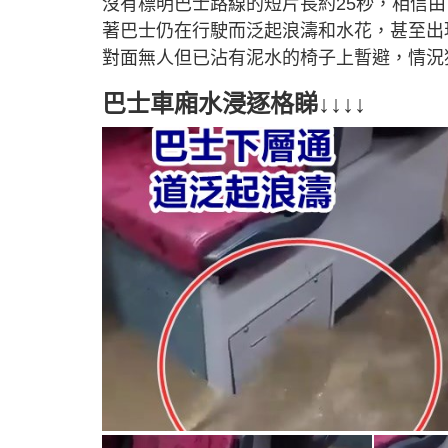
沒有標明巴士路線的短片長約25秒，相信
著巴士仍在行駛而泛起浪濤和水花，甚至出
對面無人但已沾有泥水的椅子上暫避，情況
巴士車廂水浸逐格睇↓↓↓↓