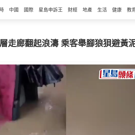
時
中國
國際
星島申訴王
財經
地產
生活
健康
教
層走廊翻起浪濤 乘客舉腳狼狽避黃泥水