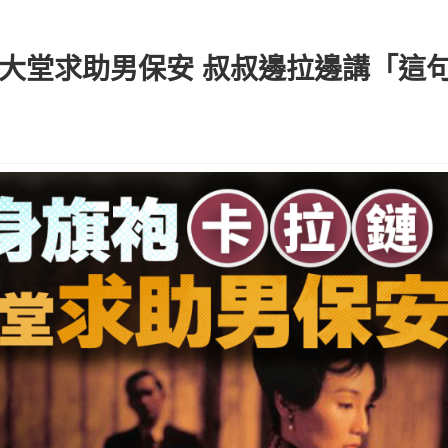
大堂求助男保安 叔叔邊拉邊講「這句