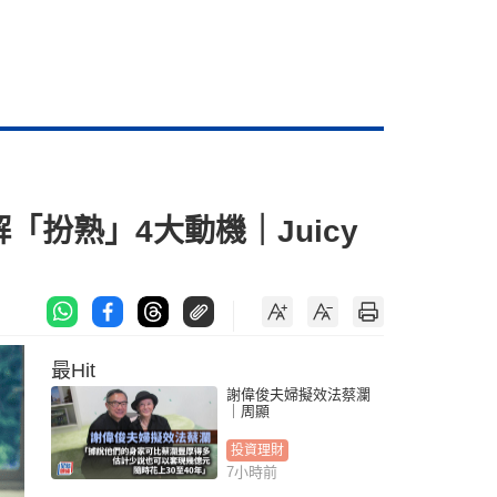
「扮熟」4大動機｜Juicy
最Hit
謝偉俊夫婦擬效法蔡瀾
｜周顯
投資理財
7小時前