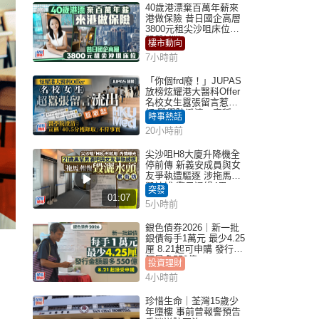
40歲港漂棄百萬年薪來
港做保險 昔日國企高層
3800元租尖沙咀床位｜
租盤Million
樓市動向
7小時前
「你個frd廢！」JUPAS
放榜炫耀港大醫科Offer
名校女生囂張留言惹眾
怒 醫學院澄清：宣稱
時事熱話
「40.5分獲錄取」不符事
20小時前
實｜Juicy叮
尖沙咀H8大廈升降機全
停前傳 新義安成員與女
友爭執遭驅逐 涉拖馬刑
毀被捕 警另通緝4男
突發
01:07
5小時前
銀色債券2026｜新一批
銀債每手1萬元 最少4.25
厘 8.21起可申購 發行金
額最多550億
投資理財
4小時前
珍惜生命｜荃灣15歲少
年墮樓 事前曾報警預告