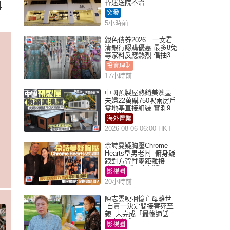
4
昏迷送院不治
突發
5小時前
銀色債券2026｜一文看
清銀行認購優惠 最多8免
專家料反應熱烈 倡抽30
手
投資理財
17小時前
中國預製屋熱銷美澳墨
夫婦22萬購750呎兩房戶
零地基直接組裝 實測9個
月激讚
海外置業
2026-08-06 06:00 HKT
佘詩曼疑胸壓Chrome
Hearts型男老闆 俯身疑
跟對方背脊零距離接觸
網民驚呼：企側邊唔
影視圈
得？
20小時前
陳志雲哽咽憶亡母離世
自責一決定間接害死至
親 未完成「最後通話」
一生遺憾
影視圈