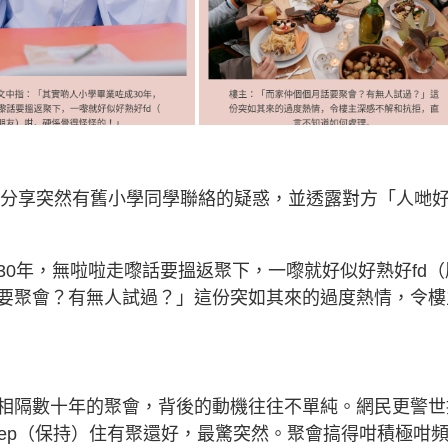
發帖，分享突然有舊小學同學聯絡的疑惑，並透露對方「人哋
0年，無啦啦走嚟話要搵返聚下，一嚟就好似好熟好fd（
要聚會？有無人試過？」這份突如其來的過度熱情，令樓
相隔數十年的聚會，背後的動機往往不單純。網民更警世
ep（保持）住有聚還好，最驚突然。聚會搞得咁積極咁