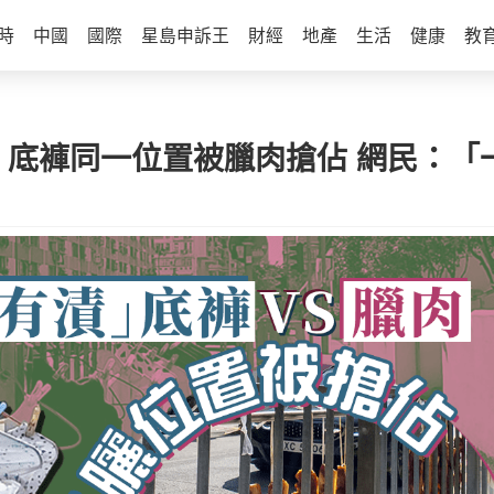
時
中國
國際
星島申訴王
財經
地產
生活
健康
教
漬」底褲同一位置被臘肉搶佔 網民：