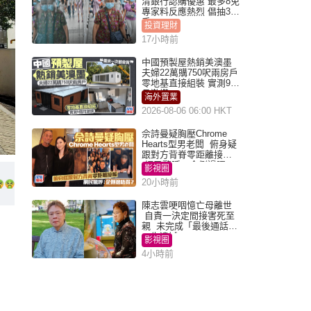
清銀行認購優惠 最多8免
專家料反應熱烈 倡抽30
手
投資理財
17小時前
中國預製屋熱銷美澳墨
夫婦22萬購750呎兩房戶
零地基直接組裝 實測9個
月激讚
海外置業
2026-08-06 06:00 HKT
佘詩曼疑胸壓Chrome
Hearts型男老闆 俯身疑
跟對方背脊零距離接觸
網民驚呼：企側邊唔
影視圈
得？
20小時前
陳志雲哽咽憶亡母離世
自責一決定間接害死至
親 未完成「最後通話」
一生遺憾
影視圈
4小時前