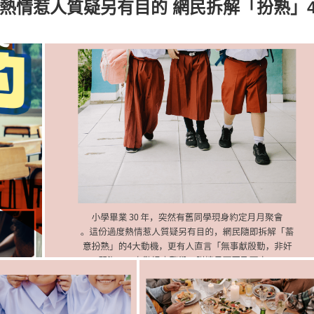
度熱情惹人質疑另有目的 網民拆解「扮熟」