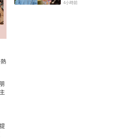
4小時前
好熱
朋
主
提
頻