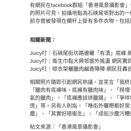
有網民在facebook群組「香港風景攝
的照片可見，拍攝地點為石硤尾邨對出的一
前亦曾被發現在欄杆上掛有多件衣物，包括
相關新聞：
Juicy叮｜石硤尾街坊路邊曬「有漬」底褲
Juicy叮｜衛生巾黏大興邨窗外搖盪 網民
Juicy叮｜晾衣架曬臘肉鹹香陣陣 網民狂
相關照片隨即引起網民熱議，並笑言「我終
「臘肉有底褲味，底褲有臘肉味」、「撈埋
氣的臘肉」、「底褲應該拼臘腸」、「爭咩
煲」等。另有人則指，「喺街外曬嘢都好常見，
塵」、「其實好唔衛生」、「成街沙塵污糟
帖文來源：「香港風景攝影會」