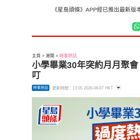
《星島頭條》APP經已推出最新版
主頁
港聞
時事熱話
小學畢業30年突約月月聚會
叮
更新時間：13:05 2026-08-07 HKT
時事熱話