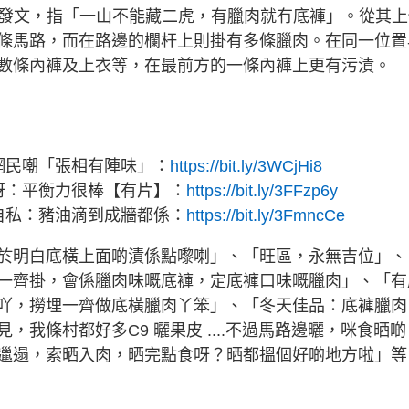
影會」發文，指「一山不能藏二虎，有臘肉就冇底褲」。從其
條馬路，而在路邊的欄杆上則掛有多條臘肉。在同一位置
數條內褲及上衣等，在最前方的一條內褲上更有污漬。
 網民嘲「張相有陣味」：
https://bit.ly/3WCjHi8
驚訝：平衡力很棒【有片】：
https://bit.ly/3FFzp6y
轟自私：豬油滴到成牆都係：
https://bit.ly/3FmncCe
於明白底橫上面啲漬係點嚟喇」、「旺區，永無吉位」、
一齊掛，會係臘肉味嘅底褲，定底褲口味嘅臘肉」、「有
吖，撈埋一齊做底橫臘肉丫笨」、「冬天佳品：底褲臘肉
我條村都好多C9 曬果皮 ....不過馬路邊曬，咪食晒啲
邋遢，索晒入肉，晒完點食呀？晒都搵個好啲地方啦」等