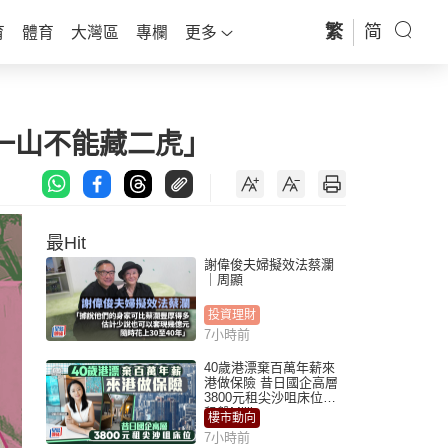
繁
简
育
體育
大灣區
專欄
更多
「一山不能藏二虎」
最Hit
謝偉俊夫婦擬效法蔡瀾
｜周顯
投資理財
7小時前
40歲港漂棄百萬年薪來
港做保險 昔日國企高層
3800元租尖沙咀床位｜
租盤Million
樓市動向
7小時前