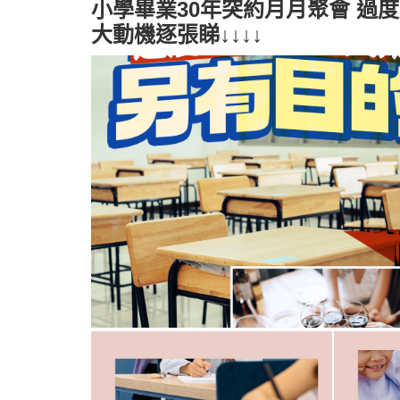
小學畢業30年突約月月聚會 過
大動機逐張睇↓↓↓↓