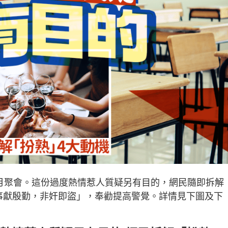
月月聚會。這份過度熱情惹人質疑另有目的，網民隨即拆解
事獻殷勤，非奸即盜」，奉勸提高警覺。詳情見下圖及下