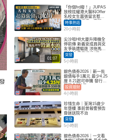
「你個frd廢！」JUPAS
放榜炫耀港大醫科Offer
名校女生囂張留言惹眾
怒 醫學院澄清：宣稱
時事熱話
「40.5分獲錄取」不符事
20小時前
實｜Juicy叮
尖沙咀H8大廈升降機全
停前傳 新義安成員與女
友爭執遭驅逐 涉拖馬刑
毀被捕 警另通緝4男
突發
01:07
5小時前
銀色債券2026｜新一批
銀債每手1萬元 最少4.25
厘 8.21起可申購 發行金
發
額最多550億
投資理財
4小時前
珍惜生命｜荃灣15歲少
年墮樓 事前曾報警預告
昏迷送院不治
突發
5小時前
銀色債券2026｜一文看