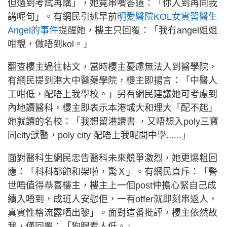
但過到考試再講」，她竟串嘴答道：「你入到再同我
講呢句」。有網民引述早前
明愛醫院KOL女實習醫生
Angel的事件
提醒她，樓主只回覆：「我冇angel姐姐
咁靚，做唔到kol。」
翻查樓主過往帖文，當時樓主憂慮無法入到醫學院，
有網民提到港大中醫藥學院，樓主即揚言：「中醫人
工咁低，配唔上我學校。」另有網民建議她可考慮到
內地讀醫科，樓主即表示本港城大和理大「配不起」
她就讀的名校：「我想留港讀書 ，又唔想入poly三寶
同city獸醫，poly city 配唔上我呢間中學......」
面對醫科生網民忠告醫科未來競爭激烈，她更爆粗回
應：「科科都飽和架啦，驚Ｘ」。有網民直斥：「警
世唔值得恭喜樓主，樓主上一個post仲擔心緊自己成
績入唔到，成班人安慰佢，一有offer就即刻串返人，
真實性格流露哂出黎」。面對這番批評，樓主依然故
我，僅回覆：「狗眼看人低。」