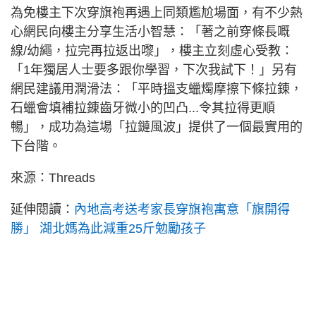
為免樓主下次穿旗袍再遇上同類尷尬場面，有不少熱
心網民向樓主分享生活小智慧：「著之前穿條長嘅
線/幼繩，拉完再拉返出嚟」，樓主立刻虛心受教：
「1年獨居人士要多跟你學習，下次我試下！」另有
網民建議用潤滑法：「平時搵支蠟燭摩擦下條拉錬，
石蠟會填補拉錬齒牙微小的凹凸...令其拉得更順
暢」，成功為這場「拉鏈風波」提供了一個最實用的
下台階。
來源：Threads
延伸閱讀：
內地高考送考家長穿旗袍寓意「旗開得
勝」 湖北媽為此減重25斤勉勵孩子