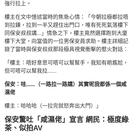
強行拉上。
樓主在文中憶述當時的焦急心情：「今朝拉極都拉唔
到拉鍊，拉到一半又趕住出門口，唯有死死氣落樓下
同保安叔叔講...」情急之下，樓主竟然選擇跑到大廈
樓下大堂，向當值的一位男保安員求助。樓主詳細記
錄了當時與保安叔叔那段極具視覺衝擊的惹火對話：
「樓主：唔好意思可唔可以幫幫手，我知有啲尷尬，
但可唔可以幫我拉......
保安：哇......（一路拉一路講）其實呢我都係一個咸
濕佬
樓主：哈哈哈（一拉完就怒奔出大門）」
保安驚吐「咸濕佬」宣言 網民：極度綠
茶、似拍AV