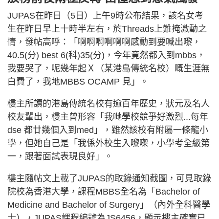
JUPAS在昨日（5日）上午9時公布結果，該名女考
生在昨日早上十時半左右，於Threads上難掩激動之
情，發帖高呼：「啊啊啊啊啊啊感動到要喊出嚟，
40.5(分) best 6(科)35(分)，今年竟然都入到mbbs，
我要哭了，呢幾年起Ｘ（某港島傳統名校）嘅生涯無
白費了，我地MBBS OCAMP 見」。
樓主所讀的港島傳統名校有逾百年歷史，狀元及名人
校友輩出，樓主曾形容「我哋學校競爭好激烈...每年
dse 都廿幾個入到med」，雖然該校有附屬一條龍小
學，但她自己是「我係外校生入嚟㗎，小學考全級第
一，跟著面試表現良好」。
樓主隨帖文上載了JUPAS的取錄通知截圖，可見取錄
院校為香港大學，課程MBBS全名為「Bachelor of
Medicine and Bachelor of Surgery」（內外全科醫學
士），JUPAS課程編號為JS6456，顯示樓主確實已