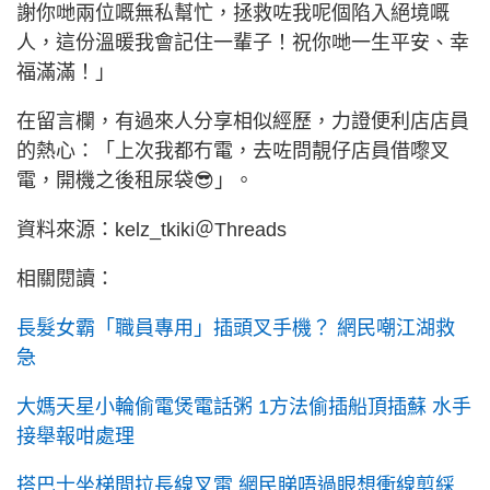
謝你哋兩位嘅無私幫忙，拯救咗我呢個陷入絕境嘅
人，這份溫暖我會記住一輩子！祝你哋一生平安、幸
福滿滿！」
在留言欄，有過來人分享相似經歷，力證便利店店員
的熱心：「上次我都冇電，去咗問靚仔店員借嚟叉
電，開機之後租尿袋😎」。
資料來源：kelz_tkiki＠Threads
相關閱讀：
長髮女霸「職員專用」插頭叉手機？ 網民嘲江湖救
急
大媽天星小輪偷電煲電話粥 1方法偷插船頂插蘇 水手
接舉報咁處理
搭巴士坐梯間拉長線叉電 網民睇唔過眼想衝線剪綵