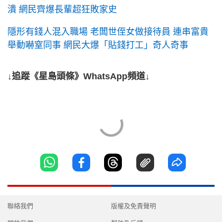
潰 網民齊爆長輩超狂敗家史
隱形有錢人混入職場 老闆世侄女做接待員 連串富貴
舉動嚇窒同事 網民大爆「貼錢打工」奇人奇事
↓追蹤《星島頭條》WhatsApp頻道↓
聯絡我們
版權及免責聲明