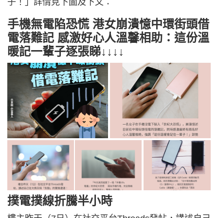
子！」詳情見下圖及下文：
手機無電陷恐慌 港女崩潰憶中環街頭借
電落難記 感激好心人溫馨相助：這份溫
暖記一輩子逐張睇↓↓↓↓
撲電撲線折騰半小時