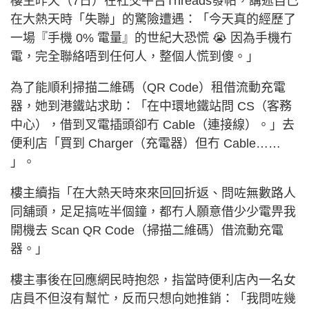
樓主昨天（7日）在社交平台Threads發帖，講述自己
在大熱天時「失聯」的驚險遭遇：「今天真的經歷了
一場『手機 0% 電量』的世紀大恐慌 😭 因為手機冇
電，完全聯絡唔到任何人，整個人慌到傻。」
為了能順利掃描二維碼（QR Code）租借流動充電
器，她到港鐵站求助：「在中環地鐵站問 CS（客務
中心），借到叉電插頭卻冇 Cable（連接線）。」去
便利店「買到 Charger（充電器）但冇 Cable……
」。
樓主續指「在大熱天時來來回回折返、問咗無數路人
同舖頭，足足搞咗半個鐘，都冇人願意借少少電畀我
開機去 Scan QR Code（掃描二維碼）借流動充電
器。」
樓主事後在回應網民時抱怨，指當時便利店內一名女
店員不但沒有幫忙，反而只想向她推銷：「我問咗幾