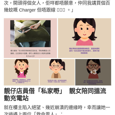
次，開頭得個女人，佢咩都唔願意，仲同我講買個百
幾蚊嘅 Charger 但唔跟線 🤦🏻‍♀️ 。」
+3
靚仔店員借「私家嘢」 靚女陪同搵流
動充電站
就在樓主陷入絕望、幾近崩潰的邊緣時，幸而讓她一
次過遇上兩位「救命恩人」：