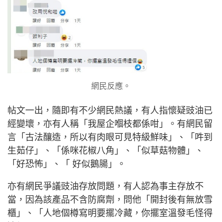
網民反應。
帖文一出，隨即有不少網民熱議，有人指懷疑豉油已
經變壞，亦有人稱「我屋企嗰枝都係咁」。有網民留
言「古法釀造，所以有肉眼可見特級鮮味」、「吽到
生茹仔」、「係咪花椒八角」、「似草菇物體」、
「好恐怖」、「 好似鵝腸」。
亦有網民爭議豉油存放問題，有人認為事主存放不
當，因為該產品不含防腐劑，問他「開封後有無放雪
櫃」、「人地個樽寫明要擺冷藏，你擺室溫發毛怪得