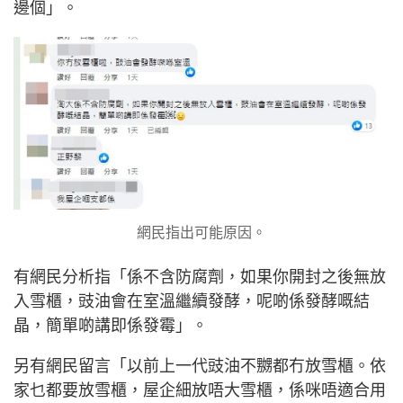
邊個」。
網民指出可能原因。
有網民分析指「係不含防腐劑，如果你開封之後無放
入雪櫃，豉油會在室溫繼續發酵，呢啲係發酵嘅結
晶，簡單啲講即係發霉」。
另有網民留言「以前上一代豉油不嬲都冇放雪櫃。依
家乜都要放雪櫃，屋企細放唔大雪櫃，係咪唔適合用