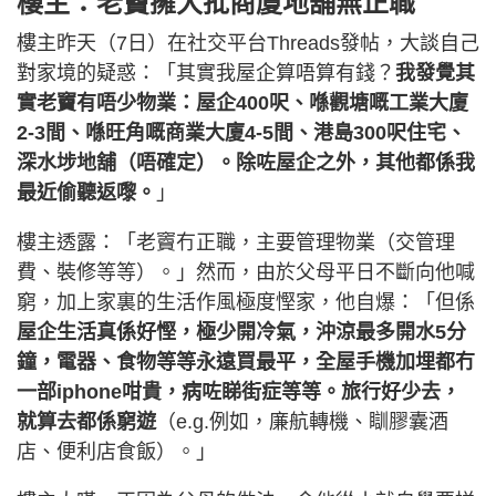
樓主：老竇擁大批商廈地舖無正職
樓主昨天（7日）在社交平台Threads發帖，大談自己
對家境的疑惑：「其實我屋企算唔算有錢？
我發覺其
實老竇有唔少物業：屋企400呎、喺觀塘嘅工業大廈
2-3間、喺旺角嘅商業大廈4-5間、港島300呎住宅、
深水埗地舖（唔確定）。除咗屋企之外，其他都係我
最近偷聽返嚟。
」
樓主透露：「老竇冇正職，主要管理物業（交管理
費、裝修等等）。」然而，由於父母平日不斷向他喊
窮，加上家裏的生活作風極度慳家，他自爆：「但係
屋企生活真係好慳，極少開冷氣，沖涼最多開水5分
鐘，電器、食物等等永遠買最平，全屋手機加埋都冇
一部iphone咁貴，病咗睇街症等等。旅行好少去，
就算去都係窮遊
（e.g.例如，廉航轉機、瞓膠囊酒
店、便利店食飯）。」