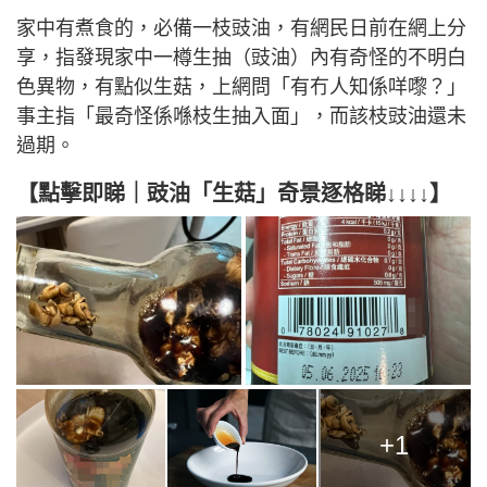
家中有煮食的，必備一枝豉油，有網民日前在網上分
享，指發現家中一樽生抽（豉油）內有奇怪的不明白
色異物，有點似生菇，上網問「有冇人知係咩嚟？」
事主指「最奇怪係喺枝生抽入面」，而該枝豉油還未
過期。
【點擊即睇｜豉油「生菇」奇景逐格睇↓↓↓↓】
+1