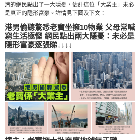
清的網民點出了一大隱憂，估計這位「大業主」未必
是真正的隱形富豪。詳情見下圖及下文：
港男偷聽驚悉老竇坐擁10物業 父母常喊
窮生活極慳 網民點出兩大隱憂：未必是
隱形富豪逐張睇↓↓↓↓