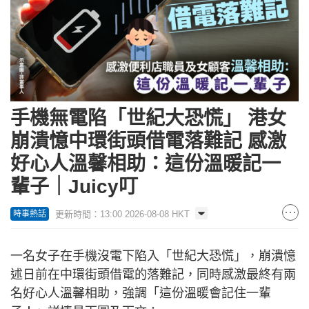
手機無電陷「世紀大恐慌」 港女
崩潰憶中環街頭借電落難記 感激
好心人溫馨相助：這份溫暖記一
輩子｜Juicy叮
更新時間：13:00 2026-08-08 HKT
時事熱話
一名女子在手機沒電下陷入「世紀大恐慌」，崩潰憶
述日前在中環街頭借電的落難記，同時感激最終有兩
名好心人溫馨相助，強調「這份溫暖會記住一輩