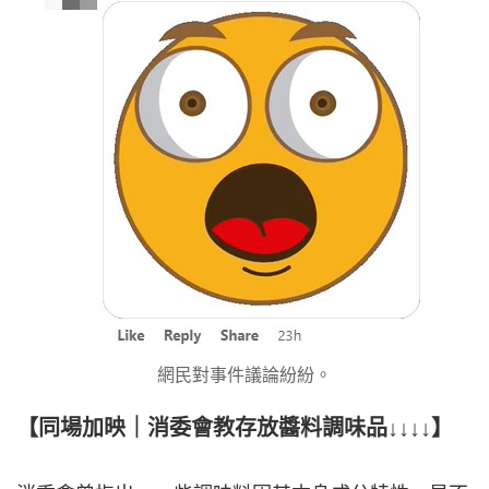
網民對事件議論紛紛。
【同場加映｜消委會教存放醬料調味品↓↓↓↓】