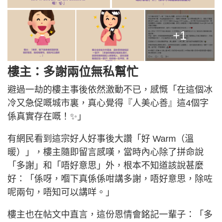
+1
樓主：多謝兩位無私幫忙
避過一劫的樓主事後依然激動不已，感慨「在這個冰
冷又急促嘅城市裏，真心覺得『人美心善』這4個字
係真實存在嘅！✨」
有網民看到這宗好人好事後大讚「好 Warm（溫
暖）」，樓主隨即留言感嘆，當時內心除了拼命說
「多謝」和「唔好意思」外，根本不知道該說甚麼
好：「係呀，嗰下真係係咁講多謝，唔好意思，除咗
呢兩句，唔知可以講咩。」
樓主也在帖文中直言，這份恩情會銘記一輩子：「多