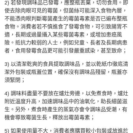
2) 若發現調味品已發霉，應整瓶丟棄，切勿食用。即
使去除肉眼可見的霉菌，但菌絲可能深入食物內層，
不能憑肉眼判斷霉菌產生的霉菌毒素是否已遍布整瓶
食物。消費者若不慎進食了發霉食物，可引致腸胃不
適，長期或過量攝入某些霉菌毒素，或增加患癌風
險。抵抗力較弱的人士，例如兒童、長者及長期病患
者，食用發霉食品更可能引發嚴重感染，甚至致命；
3) 以清潔乾爽的食具提取調味品，並以乾紙巾徹底清
潔外包裝或瓶蓋位置，確保沒有調味品殘留，瓶蓋亦
須緊閉；
4) 調味料盡量不要放在爐灶旁邊，以免煮食時，爐灶
附近溫度升高，加速調味品中的油氧化，助長細菌滋
生。另外，煮食時產生的蒸氣亦會令調味品受潮，有
機會導致霉菌生長，釋放出霉菌毒素；
5) 如果使用量不大，消費者應購買較小包裝或放進於