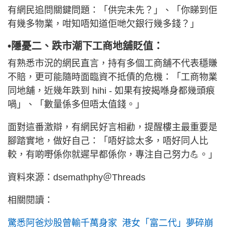
有網民追問關鍵問題：「供完未先？」、「你睇到佢
有幾多物業，咁知唔知道佢哋欠銀行幾多錢？」
•隱憂二、跌市潮下工商地舖貶值：
有熟悉市況的網民直言，持有多個工商舖不代表穩賺
不賠，更可能隨時面臨資不抵債的危機：「工商物業
同地舖，近幾年跌到 hihi - 如果有按揭喺身都幾頭痕
喎」、「數量係多但唔太值錢。」
面對這番激辯，有網民好言相勸，提醒樓主最重要是
腳踏實地，做好自己：「唔好諗太多，唔好同人比
較，有啲嘢係你就遲早都係你，專注自己努力💪。」
資料來源：dsemathphy＠Threads
相關閱讀：
驚悉阿爸炒股曾輸千萬身家 港女「富二代」夢碎崩