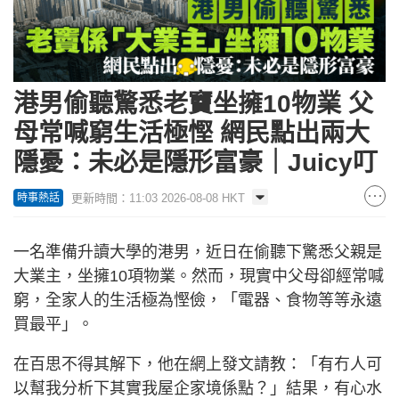
港男偷聽驚悉老竇坐擁10物業 父
母常喊窮生活極慳 網民點出兩大
隱憂：未必是隱形富豪｜Juicy叮
更新時間：11:03 2026-08-08 HKT
時事熱話
一名準備升讀大學的港男，近日在偷聽下驚悉父親是
大業主，坐擁10項物業。然而，現實中父母卻經常喊
窮，全家人的生活極為慳儉，「電器、食物等等永遠
買最平」。
在百思不得其解下，他在網上發文請教：「有冇人可
以幫我分析下其實我屋企家境係點？」結果，有心水