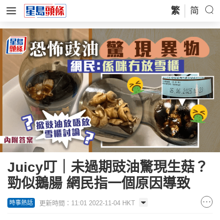
繁
简
Juicy叮｜未過期豉油驚現生菇？
勁似鵝腸 網民指一個原因導致
更新時間：11:01 2022-11-04 HKT
時事熱話