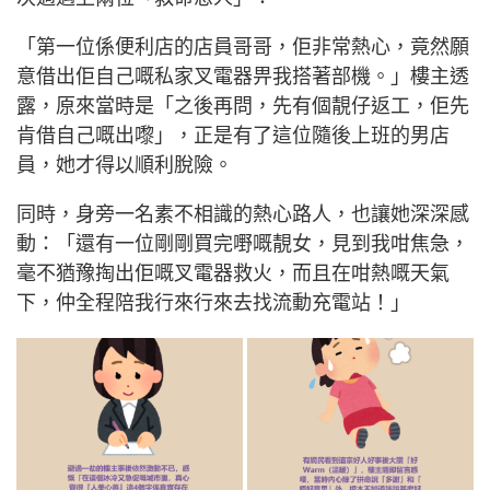
「第一位係便利店的店員哥哥，佢非常熱心，竟然願
意借出佢自己嘅私家叉電器畀我搭著部機。」樓主透
露，原來當時是「之後再問，先有個靚仔返工，佢先
肯借自己嘅出嚟」，正是有了這位隨後上班的男店
員，她才得以順利脫險。
同時，身旁一名素不相識的熱心路人，也讓她深深感
動：「還有一位剛剛買完嘢嘅靚女，見到我咁焦急，
毫不猶豫掏出佢嘅叉電器救火，而且在咁熱嘅天氣
下，仲全程陪我行來行來去找流動充電站！」