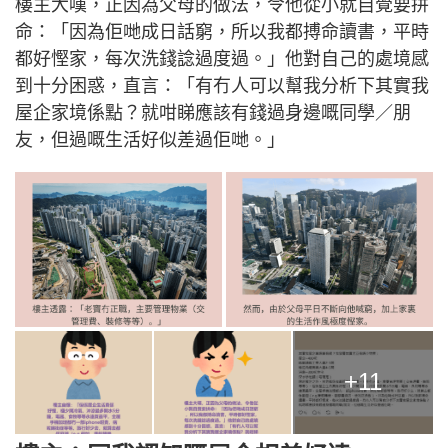
樓主大嘆，正因為父母的做法，令他從小就自覺要拼
命：「因為佢哋成日話窮，所以我都搏命讀書，平時
都好慳家，每次洗錢諗過度過。」他對自己的處境感
到十分困惑，直言：「有冇人可以幫我分析下其實我
屋企家境係點？就咁睇應該有錢過身邊嘅同學／朋
友，但過嘅生活好似差過佢哋。」
+11