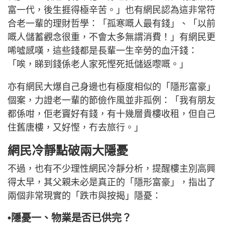
富一代，後生捱得極辛苦。」也有網民認為這非常符
合老一輩的理財哲學：「孤寒嘅人最有錢」、「以前
嘅人儲蓄觀念很重，不會太多無謂消費！」有網民更
唏噓感嘆，這些錢都是長輩一生辛勞的血汗錢：
「唉，睇到錢係老人家死慳死抵儲返嚟嘅。」
亦有網民大爆自己身邊也有極度相似的「隱形富豪」
個案，力證老一輩的節儉作風並非孤例：「我有朋友
都係咁，佢老竇好有錢，有十幾層貴樓收租，但自己
住舊唐樓，又好慳，冇去旅行。」
網民冷靜點破兩大隱憂
不過，也有不少理性網民冷靜分析，提醒樓主別高興
得太早，其父親未必是真正的「隱形富豪」，指出了
兩個非常現實的「跌市與按揭」隱憂：
•隱憂一、物業是否已供完？