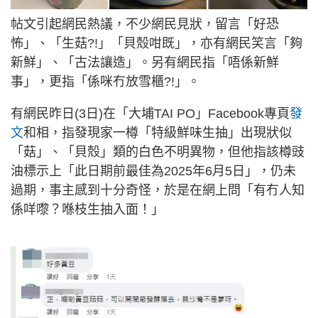
帖文引起網民熱議，不少網民見狀，留言「好恐
怖」、「生菇?!」「貝殼咁既」，亦有網民笑言「夠
新鮮」、「古法讓造」。另有網民指「唔係新鮮
事」，更指「係咪冇放雪櫃?!」。
有網民昨日(3日)在「大埔TAI PO」Facebook專頁
發
文
和相，指發現家一樽「特級鮮味生抽」出現狀似
「菇」、「貝殼」類的白色不明異物，但他指該樽豉
油標示上「此日期前最佳為2025年6月5日」，仍未
過期，事主感到十分奇怪，於是在網上問「有冇人知
係咩嚟？喺枝生抽入面！」